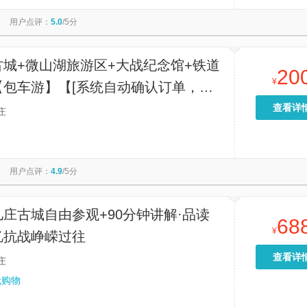
国家地质公园
熊耳山大裂谷
翼云石头部落
用户点评：
5.0
/5分
世界(滕州真爱广场店)
莲青山漂流
云深处飞行小镇
李宗仁史料馆
葫芦套激情漂流
屏山风景区
活力湾欢乐世界
古城+微山湖旅游区+大战纪念馆+铁道
20
¥
【包车游】【[系统自动确认订单，下
定先咨询在下单，如果行程不符合接送
查看详
庄
者人数太多请咨询再下单]】
用户点评：
4.9
/5分
庄古城自由参观+90分钟讲解·品读
68
¥
忆抗战峥嵘过往
查看详
庄
无购物