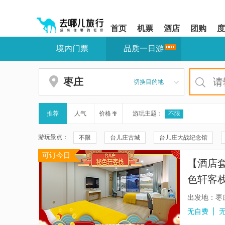
请
提
提
按
示:
示:
shift+enter
您
您
首页
机票
酒店
团购
度
进
已
已
入
进
离
境内门票
品质一日游
去
入
开
哪
网
网
网
站
站
智
导
导
枣庄
切换目的地
能
航
航
导
区,
区
盲
本
语
区
推荐
人气
价格
游玩主题：
不限
音
域
引
含
游玩景点：
不限
台儿庄古城
台儿庄大战纪念馆
导
有
模
6
可订今日
台儿庄水上冰雪游乐园
台儿庄古城滑雪场
式
个
【酒店
模
抱犊崮国家森林公园
台儿庄梦幻冰雪大世界
块,
色轩客栈
按
新盈泰生态温泉度假村
滕州莲青山风景区
下
出发地：枣
Tab
天下第一庄牌坊
少年梦乐园
抱犊崮风景区
无自费
键
浏