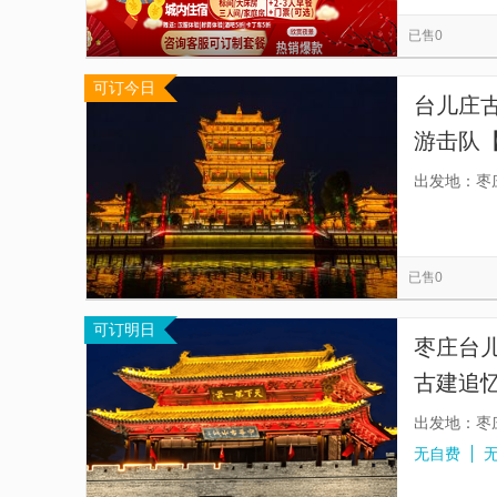
滕州市野生动物园
尖山云顶景区
熊耳山
览
信
已售0
善水汇汤泉汗蒸洗浴中心
复兴楼
滕州海底
息
可订今日
莲青山省级地质公园
城头月亮湾湿地公园
台儿庄
翼云湖柜族部落
游击队
单前一
出发地：枣
范围或
已售0
可订明日
枣庄台儿
古建追
出发地：枣
无自费