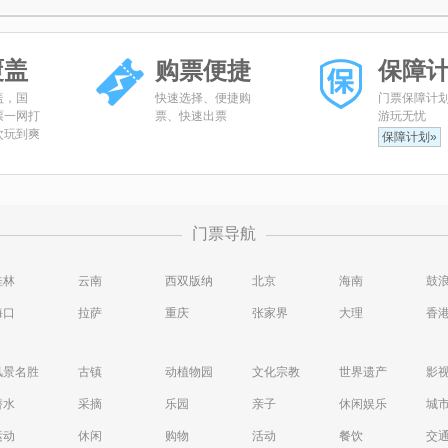
覆盖
购票便捷
保障
盖，国
快速选择、便捷购
门票保障计
票一网打
票、快速出票
游玩无忧
次玩到爽
保障计划»
门票导航
桂林
云南
西双版纳
北京
海南
鼓
海口
拉萨
重庆
张家界
大理
香
风景名胜
古镇
动植物园
文化宗教
世界遗产
影
潜水
采摘
乐园
亲子
休闲娱乐
城
运动
休闲
购物
活动
餐饮
交