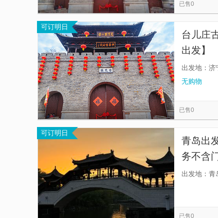
已售0
可订明日
台儿庄
出发】
出发地：济
无购物
已售0
可订明日
青岛出
务不含
接送、
出发地：青
已售0