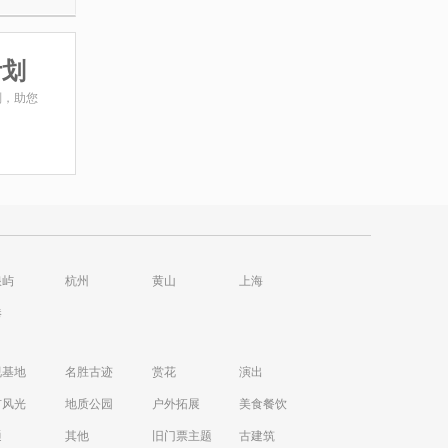
计划
划，助您
浪屿
杭州
黄山
上海
港
视基地
名胜古迹
赏花
演出
市风光
地质公园
户外拓展
美食餐饮
通
其他
旧门票主题
古建筑