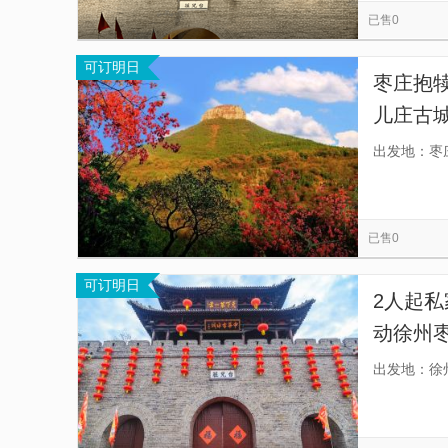
已售0
可订明日
枣庄抱
儿庄古
程自由
出发地：枣
波。】
已售0
可订明日
2人起
动徐州
接送，
出发地：徐