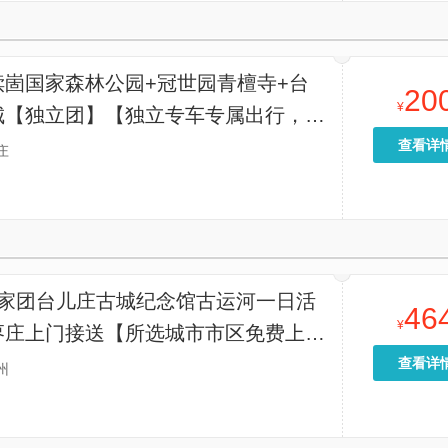
犊崮国家森林公园+冠世园青檀寺+台
20
¥
城【独立团】【独立专车专属出行，行
可调，本地老司机带路，全程免换乘奔
查看详
庄
私家团台儿庄古城纪念馆古运河一日活
46
¥
枣庄上门接送【所选城市市区免费上门
方便快捷，省时省力（时间可微调）】
查看详
州