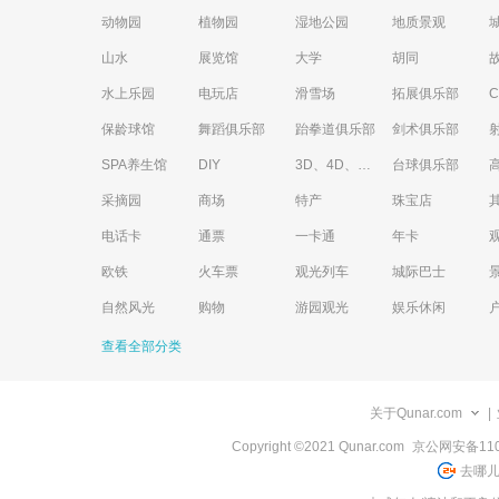
动物园
植物园
湿地公园
地质景观
山水
展览馆
大学
胡同
水上乐园
电玩店
滑雪场
拓展俱乐部
保龄球馆
舞蹈俱乐部
跆拳道俱乐部
剑术俱乐部
SPA养生馆
DIY
3D、4D、5D艺术体验馆
台球俱乐部
采摘园
商场
特产
珠宝店
电话卡
通票
一卡通
年卡
欧铁
火车票
观光列车
城际巴士
自然风光
购物
游园观光
娱乐休闲
查看全部分类
关于Qunar.com
|
Copyright ©2021 Qunar.com
京公网安备1101
去哪儿