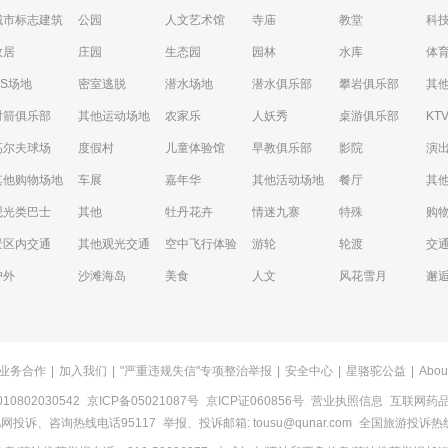
城市标志建筑
公园
人文艺术馆
寺庙
教堂
科
故居
庄园
生态园
园林
水库
体
CS场地
密室逃脱
潜水场地
潜水俱乐部
攀岩俱乐部
其
射箭俱乐部
其他运动场地
农家乐
人妖秀
桌游俱乐部
KT
高尔夫球场
度假村
儿童体验馆
早教俱乐部
影院
演
其他购物场地
车展
嘉年华
其他活动场地
餐厅
其
观光类巴士
其他
牡丹花卉
情迷九寨
特殊
购
景区内交通
其他观光交通
空中飞行体验
游轮
轮渡
交
户外
沙滩海岛
美食
人文
风花雪月
邂
业务合作
|
加入我们
|
"严重违规失信"专项整治举报
|
安全中心
|
星骆驼公益
|
Abou
0802030542
京ICP备05021087号
京ICP证060856号
营业执照信息
互联网药品信
网投诉、咨询热线电话95117
举报、投诉邮箱: tousu@qunar.com
全国旅游投诉热线: