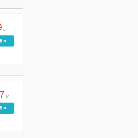
9
起
»
情
7
起
»
情