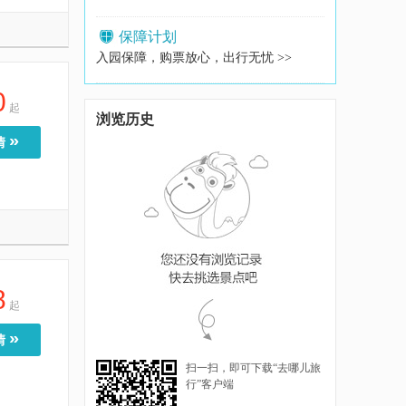
保障计划
入园保障，购票放心，出行无忧 >>
0
起
浏览历史
»
情
8
起
»
情
扫一扫，即可下载“去哪儿旅
行”客户端