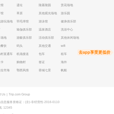
技馆
遗址
陵墓陵园
赏花场地
育馆
草原
其他观光场地
游乐园
他游玩场地
羽毛球馆
游泳馆
健身俱乐部
V
瑜伽俱乐部
温泉酒店
洗浴中心
出场地
游艇俱乐部
活动俱乐部
其他休闲场地
他餐饮
码头
其他交通
wifi
去app享受更低价
物村直通车
机场接送
包车
租车
通卡
购物村
签证
海外
逅拉市海
鄂西风情
蓉城七景
帆船
t Us
|
Trip.com Group
息服务资格证：(京)-非经营性-2016-0110
 12345