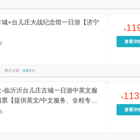
古城+台儿庄大战纪念馆一日游【济宁
11
¥
查看详
宁
用户点评：
0.0
/5分
发-临沂沂台儿庄古城一日游中英文服
113
¥
门票【提供英文/中文服务、全程专车
热门景点门票代订一站式旅行服务】
查看详
岛