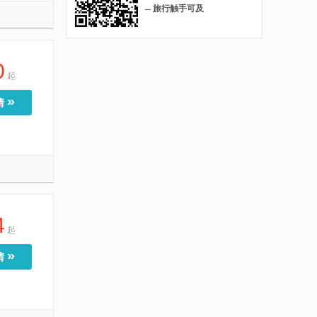
-- 旅行触手可及
0
起
»
情
4
起
»
情