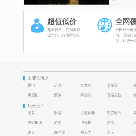
超值低价
全网
超值低价，高额返现
全网最全覆
让您的出行省时省心
内、国际门
尽，让您一
去哪儿玩？
厦门
昆明
九寨沟
哈尔滨
峨眉山
西藏
阿坝州
香格里拉
玩什么？
温泉
滑雪
主题体验
海滨海岛
农家田园
游船
博物馆
漂流
踏青
海洋馆
观光类
游玩