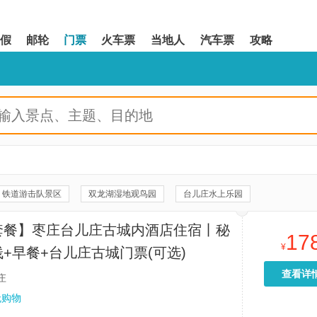
假
邮轮
门票
火车票
当地人
汽车票
攻略
铁道游击队景区
双龙湖湿地观鸟园
台儿庄水上乐园
葫芦套景区
枣庄市薛城区铁道游击队纪念园
枣庄本地玩乐
套餐】枣庄台儿庄古城内酒店住宿丨秘
17
台儿庄运河国家湿地公园
仙坛山温泉小镇
龟山望龙洞风景区
¥
+早餐+台儿庄古城门票(可选)
青檀寺
冠世榴园青檀景区
台儿庄大战遗址公园
查看详
庄
-115师遗址
滕州微山湖红荷湿地
微山湖旅游区
无购物