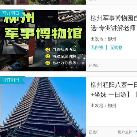
可订明日
柳州军事博物园自
选·专业讲解老师
出发地：柳州
无自费
无购物
已售0
可订明日
柳州程阳八寨一
+坐妹 一日游】
出游，纯玩无购
出发地：柳州
已售0
用户点评：