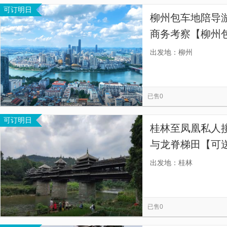
可订明日
柳州包车地陪导
商务考察【柳州
送旅游展会商务
出发地：柳州
已售0
可订明日
桂林至凤凰私人
与龙脊梯田【可
站 可前往龙脊梯
出发地：桂林
的英语客服团队
已售0