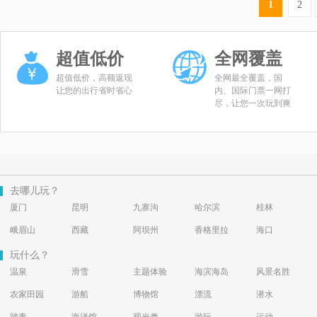
1
2
超值低价
全网覆盖
超值低价，高额返现
全网最全覆盖，国
让您的出行省时省心
内、国际门票一网打
尽，让您一次玩到爽
去哪儿玩？
厦门
昆明
九寨沟
哈尔滨
桂林
峨眉山
西藏
阿坝州
香格里拉
海口
玩什么？
温泉
滑雪
主题体验
海滨海岛
风景名胜
农家田园
游船
博物馆
漂流
潜水