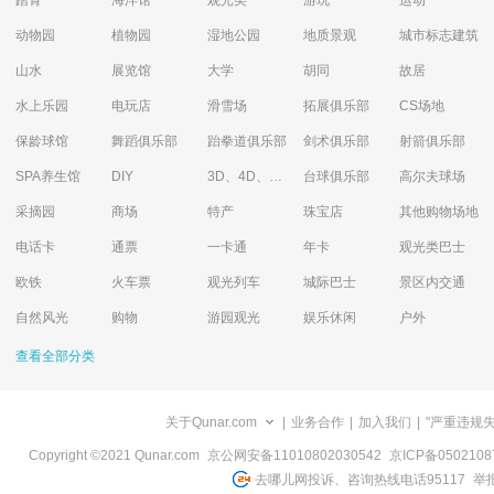
踏青
海洋馆
观光类
游玩
运动
动物园
植物园
湿地公园
地质景观
城市标志建筑
山水
展览馆
大学
胡同
故居
水上乐园
电玩店
滑雪场
拓展俱乐部
CS场地
保龄球馆
舞蹈俱乐部
跆拳道俱乐部
剑术俱乐部
射箭俱乐部
SPA养生馆
DIY
3D、4D、5D艺术体验馆
台球俱乐部
高尔夫球场
采摘园
商场
特产
珠宝店
其他购物场地
电话卡
通票
一卡通
年卡
观光类巴士
欧铁
火车票
观光列车
城际巴士
景区内交通
自然风光
购物
游园观光
娱乐休闲
户外
查看全部分类
关于Qunar.com
|
业务合作
|
加入我们
|
"严重违规
Copyright ©2021 Qunar.com
京公网安备11010802030542
京ICP备050210
去哪儿网投诉、咨询热线电话95117
举报