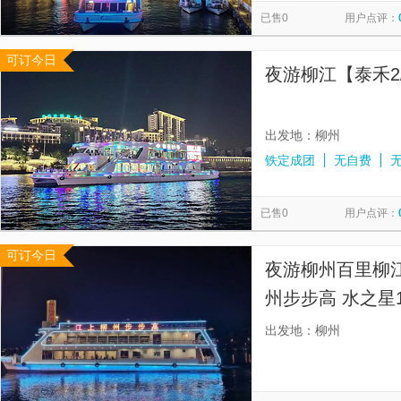
已售0
用户点评：
可订今日
夜游柳江【泰禾2
出发地：柳州
铁定成团
无自费
已售0
用户点评：
可订今日
夜游柳州百里柳
州步步高 水之星1
号等游船可选】
出发地：柳州