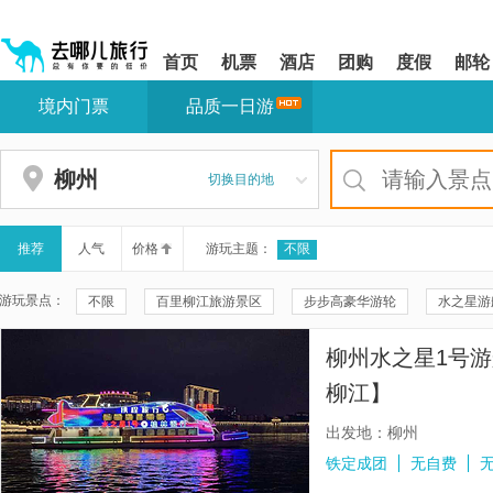
请
提
提
按
示:
示:
shift+enter
您
您
首页
机票
酒店
团购
度假
邮轮
进
已
已
入
进
离
境内门票
品质一日游
去
入
开
哪
网
网
网
站
站
智
导
导
柳州
切换目的地
能
航
航
导
区,
区
盲
本
语
区
推荐
人气
价格
游玩主题：
不限
音
域
引
含
游玩景点：
不限
百里柳江旅游景区
步步高豪华游轮
水之星游
导
有
模
6
窑埠古镇
鹿寨香桥岩溶国家地质公园
真龙号游船(东堤旅
式
个
柳州水之星1号
模
柳州云顶观光
柳州水上公交
柳州文庙
三江鼓楼
块,
柳江】
按
柳州工业博物馆
中国三江大侗寨景区
响水石林
鹿
下
出发地：柳州
Tab
白沙屯蚂拐岛
柳州奇石园
仙人山景区
柳州博物馆
铁定成团
无自费
键
浏