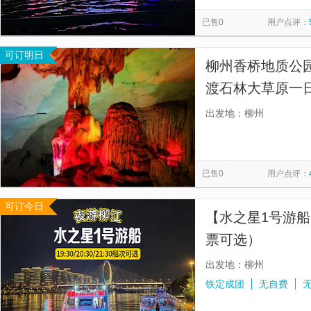
鱼峰公园
螺蛳粉特色小镇
程阳风雨桥
梦呜苗寨
览
信
已售0
用户点评：
雀儿山公园水上世界
柳航游船码头
石门仙湖景区
息
可订明日
月也侗寨
三江侗族博物馆
三江县冠洞景区
克里湾
柳州香桥地质公园
渡石林大草原一
+中渡响水瀑布+
出发地：柳州
已售0
用户点评：
可订今日
【水之星1号游船
票可选）
出发地：柳州
铁定成团
无自费