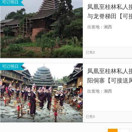
可订明日
凤凰至桂林私人
与龙脊梯田【可
站 可送至龙脊梯
出发地：湘西
语客服团队为您
已售0
可订明日
凤凰至桂林私人
阳侗寨【可接送
可送至龙脊梯田
出发地：湘西
客服团队为您服
已售0