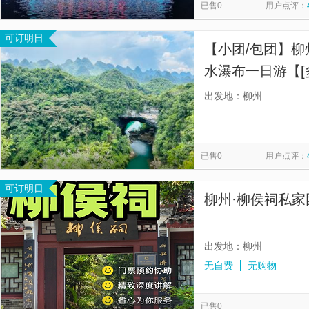
已售0
用户点评：
可订明日
【小团/包团】柳
水瀑布一日游【[
岩溶+中渡古镇+
出发地：柳州
谷/窑埠古镇/夜
已售0
用户点评：
可订明日
柳州·柳侯祠私家
出发地：柳州
无自费
无购物
已售0