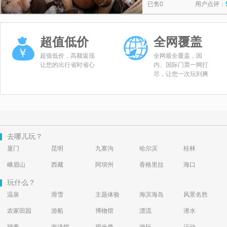
已售0
用户点评：
超值低价
全网覆盖
超值低价，高额返现
全网最全覆盖，国
让您的出行省时省心
内、国际门票一网打
尽，让您一次玩到爽
去哪儿玩？
厦门
昆明
九寨沟
哈尔滨
桂林
峨眉山
西藏
阿坝州
香格里拉
海口
玩什么？
温泉
滑雪
主题体验
海滨海岛
风景名胜
农家田园
游船
博物馆
漂流
潜水