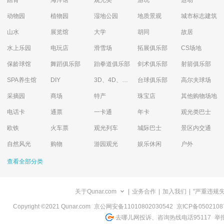
踏青
海洋馆
观光类
游玩
运动
动物园
植物园
湿地公园
地质景观
城市标志建筑
山水
展览馆
大学
胡同
故居
水上乐园
电玩店
滑雪场
拓展俱乐部
CS场地
保龄球馆
舞蹈俱乐部
跆拳道俱乐部
剑术俱乐部
射箭俱乐部
SPA养生馆
DIY
3D、4D、5D艺术体验馆
台球俱乐部
高尔夫球场
采摘园
商场
特产
珠宝店
其他购物场地
电话卡
通票
一卡通
年卡
观光类巴士
欧铁
火车票
观光列车
城际巴士
景区内交通
自然风光
购物
游园观光
娱乐休闲
户外
查看全部分类
关于Qunar.com
|
业务合作
|
加入我们
|
"严重违规
Copyright ©2021 Qunar.com
京公网安备11010802030542
京ICP备050210
去哪儿网投诉、咨询热线电话95117
举报