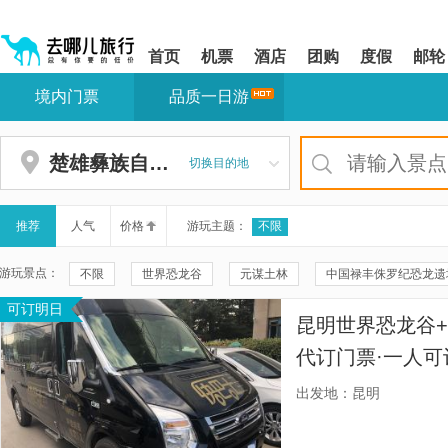
请
提
提
按
示:
示:
shift+enter
您
您
首页
机票
酒店
团购
度假
邮轮
进
已
已
入
进
离
境内门票
品质一日游
去
入
开
哪
网
网
网
站
站
智
导
导
楚雄彝族自治州
切换目的地
能
航
航
导
区,
区
盲
本
语
区
推荐
人气
价格
游玩主题：
不限
音
域
引
含
游玩景点：
不限
世界恐龙谷
元谋土林
中国禄丰侏罗纪恐龙遗
导
有
模
6
可订明日
三潭瀑布
元谋人世界公园-远古温泉水世界
元谋凤凰湖公
式
个
昆明世界恐龙谷+
模
彝人古镇
云南MC溶洞温泉
姚安公园
姚安云花
块,
代订门票·一人可
按
元谋土林驿栈
姚安县文化馆
凹马腰梁子
楚雄乐园
程专属定制·独立
下
出发地：昆明
Tab
姚安梦幻大世界
姚安县中央森林公园
楚雄彝族自治州博
键
浏