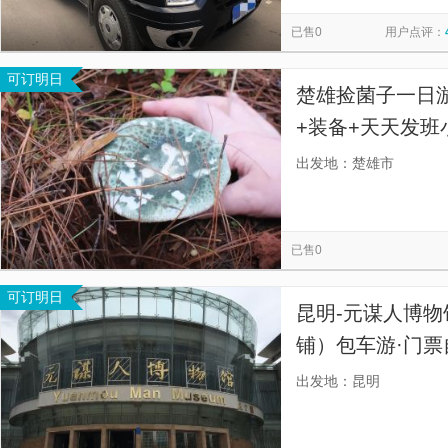
楚雄火城景区
元谋物茂土林风景区北天门
元谋人广场
览
信
已售0
用户点评：
峨碌公园-兴隆寺
元谋人博物馆
黑井古镇
禄丰锶
息
可订明日
姚安路军民总管府
姚安诸葛武侯祠
迤沙拉民族文化村
楚雄捡菌子一日
元谋人世界公园
楚雄紫溪山风景区自驾游房车露营地
峨
+装备+天天发班
小团不挤，楚雄
出发地：楚雄市
通】
已售0
可订明日
昆明-元谋人博物
铺）包车游·门票
行程专属定制·独
出发地：昆明
游】