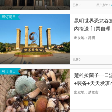
已售0
用户点评：
可订明日
昆明世界恐龙谷旅
内接送 门票自理
属定制·独立用车
出发地：昆明
已售0
可订明日
楚雄捡菌子一日
+装备+天天发班
小团不挤，楚雄
出发地：楚雄市
通】