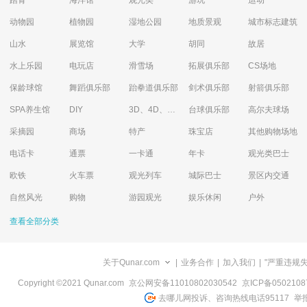
踏青
海洋馆
观光类
游玩
运动
动物园
植物园
湿地公园
地质景观
城市标志建筑
山水
展览馆
大学
胡同
故居
水上乐园
电玩店
滑雪场
拓展俱乐部
CS场地
保龄球馆
舞蹈俱乐部
跆拳道俱乐部
剑术俱乐部
射箭俱乐部
SPA养生馆
DIY
3D、4D、5D艺术体验馆
台球俱乐部
高尔夫球场
采摘园
商场
特产
珠宝店
其他购物场地
电话卡
通票
一卡通
年卡
观光类巴士
欧铁
火车票
观光列车
城际巴士
景区内交通
自然风光
购物
游园观光
娱乐休闲
户外
查看全部分类
关于Qunar.com
|
业务合作
|
加入我们
|
"严重违规
Copyright ©2021 Qunar.com
京公网安备11010802030542
京ICP备050210
去哪儿网投诉、咨询热线电话95117
举报