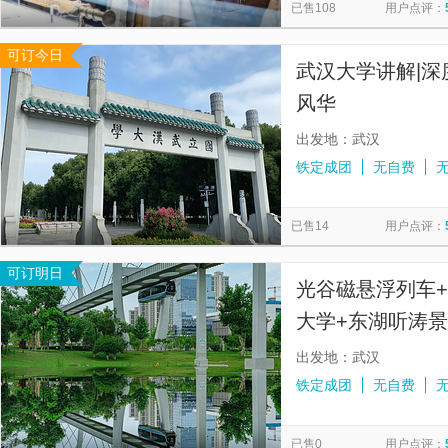
已售108
用户点评：
可订今日
武汉大学讲解|深
风华
出发地：武汉
铁定成团
无自费
已售14
用户点评：
可订明日
光谷磁悬浮列车+
大学+东湖听涛
【含黄鹤楼，省博
出发地：武汉
铁定成团
无自费
已售0
用户点评：