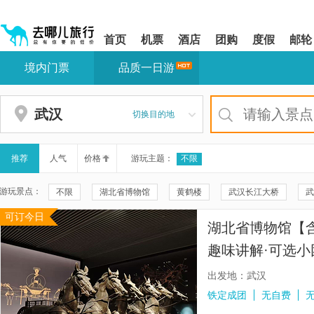
请
提
提
按
示:
示:
shift+enter
您
您
首页
机票
酒店
团购
度假
邮轮
进
已
已
入
进
离
境内门票
品质一日游
去
入
开
哪
网
网
网
站
站
智
导
导
武汉
切换目的地
能
航
航
导
区,
区
盲
本
语
区
推荐
人气
价格
游玩主题：
不限
音
域
引
含
游玩景点：
不限
湖北省博物馆
黄鹤楼
武汉长江大桥
武
导
有
模
6
可订今日
东湖听涛景区
光谷磁悬浮列车
巴公房子
武昌江滩
式
个
湖北省博物馆【
模
海合安武汉极地海洋公园
晴川阁
古德寺
江汉关大
块,
趣味讲解·可选小
按
辛亥革命博物院(北区)
三峡人家
江汉路步行街
武
下
出发地：武汉
Tab
归元禅寺
葛洲坝船闸
水上人家
武落钟离山
铁定成团
无自费
键
浏