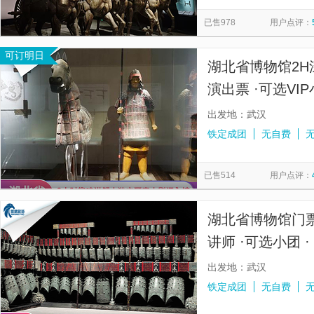
交运两坝一峡游船
武汉两江游览·红巷码头(夜游长江)
昙
览
信
已售978
用户点评：
月湖风景区-古琴台
三游洞
东湖绿道
船进三峡人
息
可订明日
夜上黄鹤楼
金狮洞风景区
情人泉
车溪民俗旅游区
湖北省博物馆2H
演出票 ·可选VI
出发地：武汉
铁定成团
无自费
已售514
用户点评：
湖北省博物馆门
讲师 ·可选小团 
出发地：武汉
铁定成团
无自费