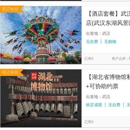
可订今日
【酒店套餐】武
店(武汉东湖风景
出发地：武汉
无自费
无购物
已售0
用户点评：
可订今日
【湖北省博物馆
+可协助约票
出发地：武汉
铁定成团
无自费
已售0