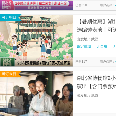
已售358
用户点评：
可订明日
【暑期优惠】湖
选编钟表演丨可选
解丨无线耳麦】
出发地：武汉
铁定成团
无自费
已售117
用户点评：
可订今日
湖北省博物馆2
演出【含门票预约
预约 ，含无线耳
出发地：武汉
解。】