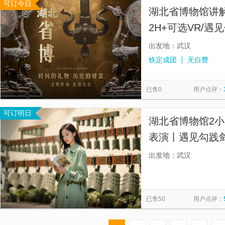
可订今日
湖北省博物馆讲解
2H+可选VR/遇
麦】
出发地：武汉
铁定成团
无自费
已售0
用户点评：
可订明日
湖北省博物馆2
表演丨遇见勾践剑
预约丨含无线耳
出发地：武汉
解。】
已售50
用户点评：