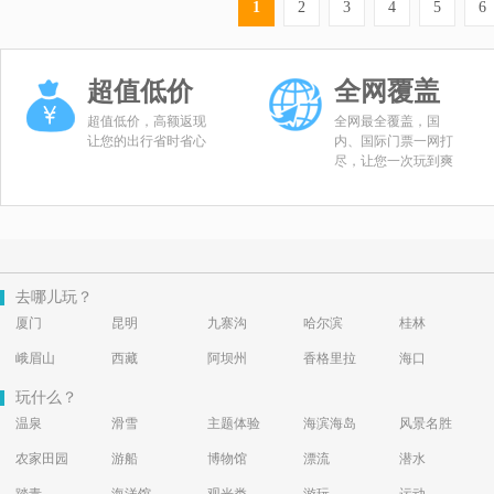
1
2
3
4
5
6
超值低价
全网覆盖
超值低价，高额返现
全网最全覆盖，国
让您的出行省时省心
内、国际门票一网打
尽，让您一次玩到爽
去哪儿玩？
厦门
昆明
九寨沟
哈尔滨
桂林
峨眉山
西藏
阿坝州
香格里拉
海口
玩什么？
温泉
滑雪
主题体验
海滨海岛
风景名胜
农家田园
游船
博物馆
漂流
潜水