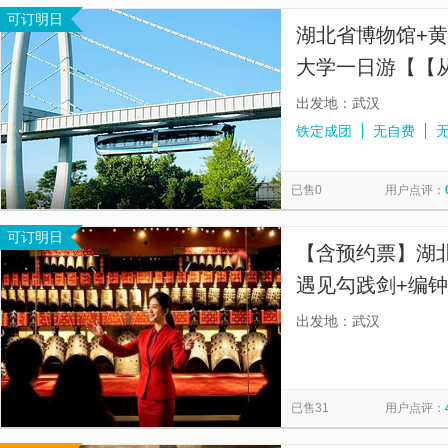
可订明日
湖北省博物馆+黄
大学一日游【【从
全日游】】
出发地：武汉
铁定成团
无自费
已售0
用户点评：
可订明日
【含预约票】湖
遇见勾践剑+编
出发地：武汉
已售31
用户点评：