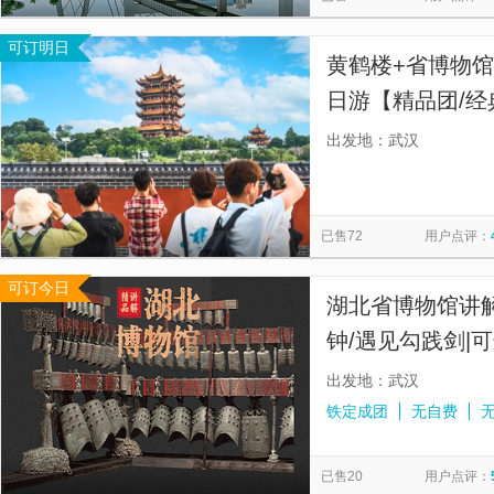
可订明日
黄鹤楼+省博物馆
日游【精品团/
数。】
出发地：武汉
已售72
用户点评：
可订今日
湖北省博物馆讲解
钟/遇见勾践剑|
出发地：武汉
铁定成团
无自费
已售20
用户点评：