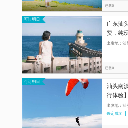
已售0
可订明日
广东汕
费，纯玩
州/南澳
出发地：汕
以接送
已售0
可订明日
汕头南
行体验
出发地：汕
铁定成团