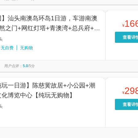
团】汕头南澳岛环岛1日游，车游南澳
16
¥
然之门+网红灯塔+青澳湾+总兵府+彩
汕头/潮州上门接送
查看详
头
无自费
无购物
用户点评：
5.0
/5分
纯玩一日游】陈慈黉故居+小公园+潮
29
¥
文化博览中心【纯玩无购物】
查看详
头