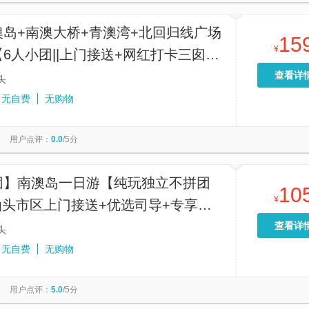
澳岛+南澳大桥+青澳湾+北回归线广场
15
¥
6人小团||上门接送+网红打卡三囱崖
孤独的树】
查看详
头
无自费
无购物
用户点评：
0.0
/5分
团】南澳岛一日游【纯玩独立不拼团
10
¥
汕头市区上门接送+优选司导+专享设
线路】
查看详
头
无自费
无购物
用户点评：
5.0
/5分