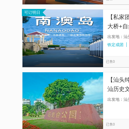
可订明日
【私家
大桥+自
虹海，
出发地：汕
铁定成团
已售0
【汕头
汕历史
出发地：汕
已售0