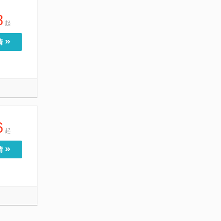
8
起
»
情
6
起
»
情