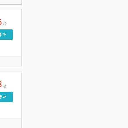
6
起
»
情
8
起
»
情