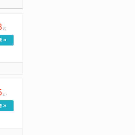
8
起
»
情
5
起
»
情