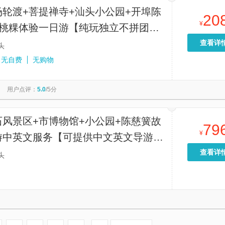
场轮渡+菩提禅寺+汕头小公园+开埠陈
20
¥
红桃粿体验一日游【纯玩独立不拼团
送+优选司导+含船票】
查看详
头
无自费
无购物
用户点评：
5.0
/5分
石风景区+市博物馆+小公园+陈慈簧故
79
¥
游中英文服务【可提供中文英文导游服
接送-可选导游】
查看详
头