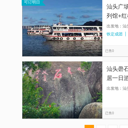
可订明日
汕头广
列馆+
+上门接
出发地：汕
铁定成团
已售0
汕头礐
居一日
务-往返
出发地：汕
已售0