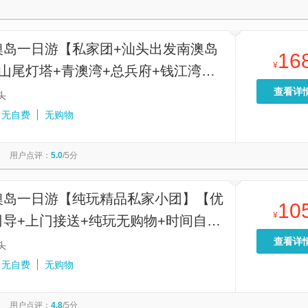
澳岛一日游【私家团+汕头出发南澳岛
16
¥
山尾灯塔+青澳湾+总兵府+钱江湾沙
澳湾灯塔+南澳大桥】
查看详
头
无自费
无购物
用户点评：
5.0
/5分
澳岛一日游【纯玩精品私家小团】【优
10
¥
司导+上门接送+纯玩无购物+时间自
查看详
头
无自费
无购物
用户点评：
4.8
/5分