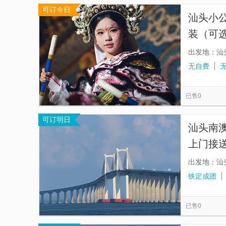
可订今日
汕头小公
装（可
3全送】
出发地：汕
无自费
已售0
可订明日
汕头南
上门接
岛11大
出发地：汕
铁定成团
已售0