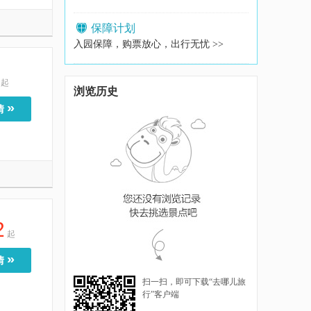
保障计划
入园保障，购票放心，出行无忧 >>
起
浏览历史
»
情
2
起
»
情
扫一扫，即可下载“去哪儿旅
行”客户端