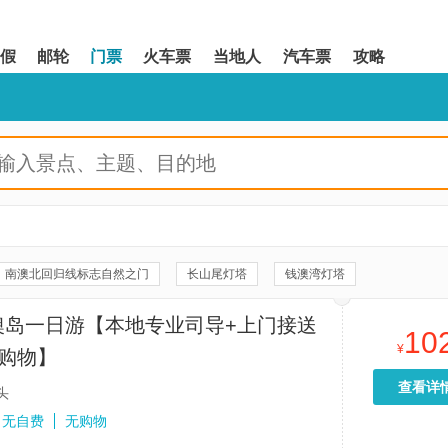
假
邮轮
门票
火车票
当地人
汽车票
攻略
南澳北回归线标志自然之门
长山尾灯塔
钱澳湾灯塔
汕头老城
澳门新濠影汇度假区
澳门大学
澳门历史城区
澳岛一日游【本地专业司导+上门接送
10
头
澳门大赛车博物馆
香港K11 MUSEA
银河度假
M+
¥
无购物】
汕头本地玩乐
潮州古城
彩虹观海
澳门金沙度假区
查看详
头
园
香港摩天轮
9号风车
广济桥
山顶缆车
中环
无自费
无购物