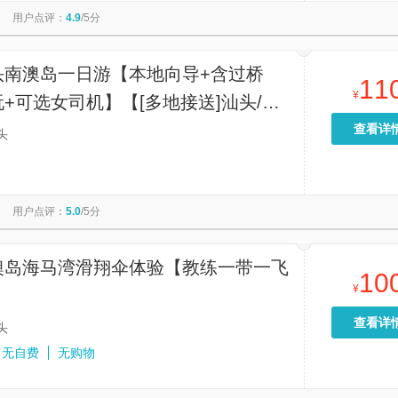
用户点评：
4.9
/5分
头南澳岛一日游【本地向导+含过桥
11
¥
+可选女司机】【[多地接送]汕头/潮
岛/汕头站/揭阳机场/潮汕站范围均可
查看详
头
，可游玩更省心！】
用户点评：
5.0
/5分
澳岛海马湾滑翔伞体验【教练一带一飞
10
¥
】
查看详
头
无自费
无购物