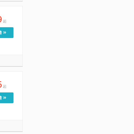
9
起
»
情
5
起
»
情