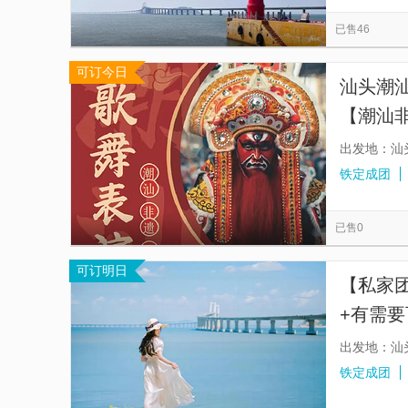
田仔地质公园
香港港澳码头
南澳岛·孤独
览
信
已售46
金紫荆广场
星光大道
大屿山
云澳
息
可订今日
香港海洋公园
浅水湾
港珠澳大桥香港口
汕头潮
【潮汕
出发地：汕
铁定成团
已售0
可订明日
【私家
+有需
出发地：汕
铁定成团