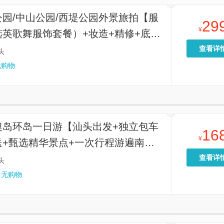
园/中山公园/西堤公园外景旅拍【服
29
¥
选英歌舞服饰套餐）+妆造+精修+底片
查看详
头
无购物
澳岛环岛一日游【汕头出发+独立包车
16
¥
送+甄选精华景点+一次行程游遍南澳
打卡点】
查看详
头
无购物