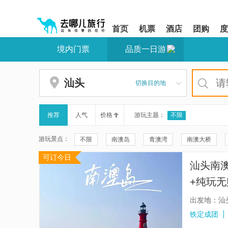
请
提
提
按
示:
示:
shift+enter
您
您
首页
机票
酒店
团购
度
进
已
已
入
进
离
境内门票
品质一日游
去
入
开
哪
网
网
网
站
站
智
导
导
汕头
切换目的地
能
航
航
导
区,
区
盲
本
语
区
推荐
人气
价格
游玩主题：
不限
音
域
引
含
游玩景点：
不限
南澳岛
青澳湾
南澳大桥
导
有
模
6
可订今日
三囱崖灯塔
汕头小公园
北回归线广场
式
个
汕头南
模
澳门科学馆
澳门旅游塔
澳门氹仔客运码
块,
+纯玩
按
澳门巴黎铁塔（澳门巴黎人）
澳门博物馆
下
出发地：汕
Tab
展南亭
澳门伦敦人度假区
香港迪士尼乐
铁定成团
键
浏