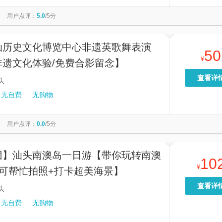
的树
香港杜莎夫人蜡像馆
Big Bus香港观光巴士游
兰桂坊
用户点评：
5.0
/5分
四海
太平山顶
牌坊街
香港故宫文化博物馆
岸人工岛
汕历史文化博览中心非遗英歌舞表演
50
¥
非遗文化体验/免费合影留念】
查看详
头
无自费
无购物
用户点评：
0.0
/5分
团】汕头南澳岛一日游【带你玩转南澳
10
¥
要可帮忙拍照+打卡超美海景】
查看详
头
无自费
无购物