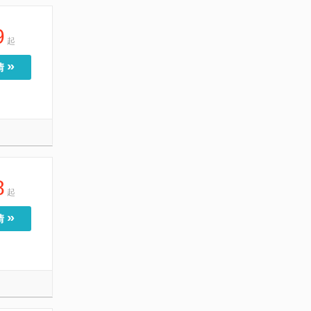
9
起
»
情
8
起
»
情