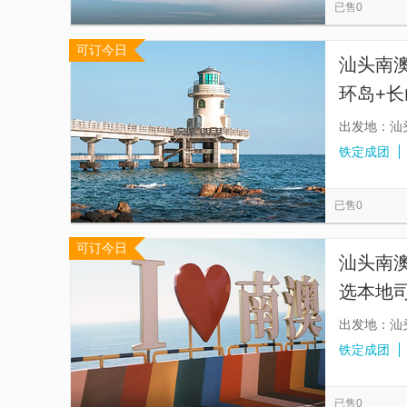
已售0
可订今日
汕头南
环岛+长
滩+钱
出发地：汕
铁定成团
已售0
可订今日
汕头南
选本地
由】
出发地：汕
铁定成团
已售0