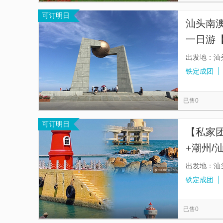
可订明日
汕头南
一日游【
灯塔+
出发地：汕
铁定成团
已售0
可订明日
【私家
+潮州/
计精品
出发地：汕
铁定成团
已售0