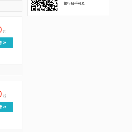
-- 旅行触手可及
0
起
»
情
0
起
»
情