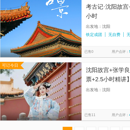
考古记·沈阳故宫
小时
出发地：沈阳
铁定成团
无自费
已售0
用户点评：
可订今日
沈阳故宫+张学
票+2.5小时精讲
+张氏帅府深度
出发地：沈阳
花】
已售11
用户点评：