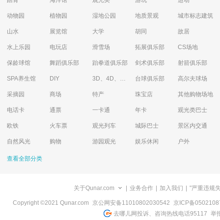
踏青
海洋馆
观光类
游玩
运动
动物园
植物园
湿地公园
地质景观
城市标志建筑
山水
展览馆
大学
胡同
故居
水上乐园
电玩店
滑雪场
拓展俱乐部
CS场地
保龄球馆
舞蹈俱乐部
跆拳道俱乐部
剑术俱乐部
射箭俱乐部
SPA养生馆
DIY
3D、4D、5D艺术体验馆
台球俱乐部
高尔夫球场
采摘园
商场
特产
珠宝店
其他购物场地
电话卡
通票
一卡通
年卡
观光类巴士
欧铁
火车票
观光列车
城际巴士
景区内交通
自然风光
购物
游园观光
娱乐休闲
户外
查看全部分类
关于Qunar.com
|
业务合作
|
加入我们
|
"严重违规
Copyright ©2021 Qunar.com
京公网安备11010802030542
京ICP备050210
去哪儿网投诉、咨询热线电话95117
举报