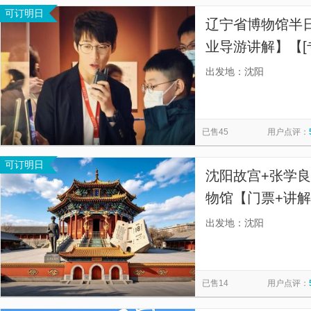
可订明日
辽宁省博物馆半
业导游讲解】【[
经验，懂历史，
出发地：沈阳
短视频】
已售45
用户点评：
可订明日
沈阳故宫+张学良
物馆【门票+讲
线蓝牙耳机，资
出发地：沈阳
讲解。】
已售14
用户点评：