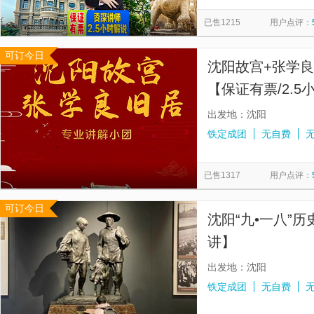
本溪水洞
关山湖
棋盘山
沈阳科学宫
小市一
览
信
已售1215
用户点评：
关门山国家森林公园
中国工业博物馆
稻梦空间
东
息
可订今日
海蓝星梦幻城
河口断桥
大冰沟国家地质森林公园
沈阳故宫+张学良
清河半岛温泉
【保证有票/2.5
旅行社导游】
出发地：沈阳
铁定成团
无自费
已售1317
用户点评：
可订今日
沈阳“九•一八”
讲】
出发地：沈阳
铁定成团
无自费