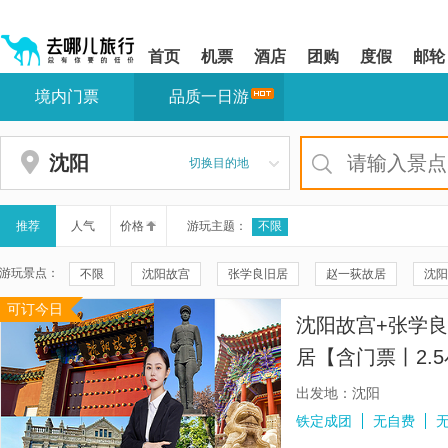
请
提
提
按
示:
示:
shift+enter
您
您
首页
机票
酒店
团购
度假
邮轮
进
已
已
入
进
离
境内门票
品质一日游
去
入
开
哪
网
网
网
站
站
智
导
导
沈阳
切换目的地
能
航
航
导
区,
区
盲
本
语
区
推荐
人气
价格
游玩主题：
不限
音
域
引
含
游玩景点：
不限
沈阳故宫
张学良旧居
赵一荻故居
沈阳
导
有
模
6
可订今日
沈阳方城文化旅游区
“九•一八”历史博物馆
清昭陵
式
个
沈阳故宫+张学良
模
东三省总督府(张学良官邸)
辽宁省科学技术馆
本溪老边
块,
居【含门票丨2.
按
沈阳金融博物馆
老北市
沈阳森林动物园
抗美援朝
麦】
下
出发地：沈阳
Tab
沈阳博物馆
中朝边境一步跨
东北有戏
虎山长城
铁定成团
无自费
键
浏