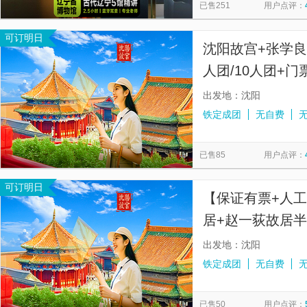
已售251
用户点评：
可订明日
沈阳故宫+张学良
人团/10人团+门
出发地：沈阳
铁定成团
无自费
已售85
用户点评：
可订明日
【保证有票+人
居+赵一荻故居
出发地：沈阳
铁定成团
无自费
已售50
用户点评：