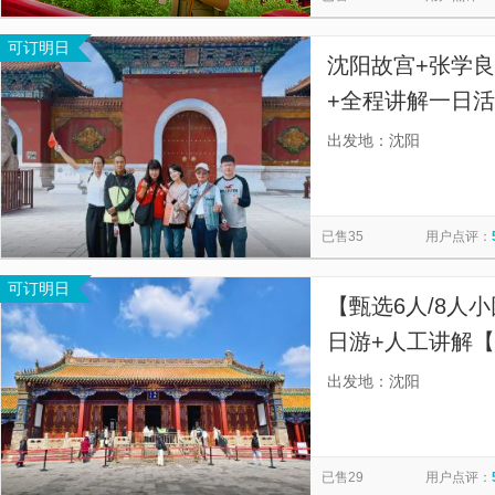
可订明日
沈阳故宫+张学良
+全程讲解一日
尽盛京老城精华
出发地：沈阳
售前售后有保障
已售35
用户点评：
可订明日
【甄选6人/8人
日游+人工讲解【
体验感更佳】
出发地：沈阳
已售29
用户点评：