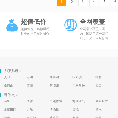
1
2
3
4
5
6
超值低价
全网覆盖
超值低价，高额返现
全网最全覆盖，国
让您的出行省时省心
内、国际门票一网打
尽，让您一次玩到爽
去哪儿玩？
厦门
昆明
九寨沟
哈尔滨
桂林
峨眉山
西藏
阿坝州
香格里拉
海口
玩什么？
温泉
滑雪
主题体验
海滨海岛
风景名胜
农家田园
游船
博物馆
漂流
潜水