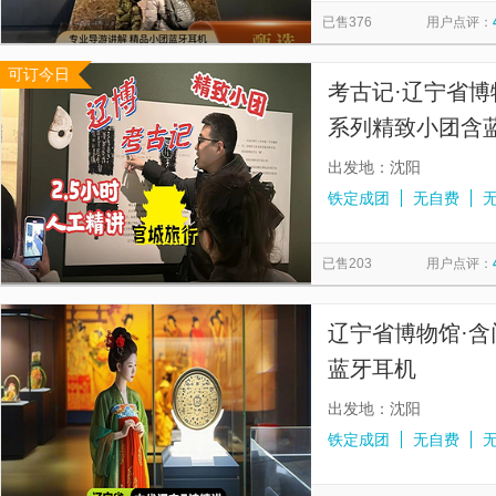
已售376
用户点评：
可订今日
考古记·辽宁省博
系列精致小团含
出发地：沈阳
铁定成团
无自费
已售203
用户点评：
辽宁省博物馆·含
蓝牙耳机
出发地：沈阳
铁定成团
无自费