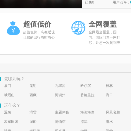
已售0
用户点评：
超值低价
全网覆盖
超值低价，高额返现
全网最全覆盖，国
让您的出行省时省心
内、国际门票一网打
尽，让您一次玩到爽
去哪儿玩？
厦门
昆明
九寨沟
哈尔滨
桂林
峨眉山
西藏
阿坝州
香格里拉
海口
玩什么？
温泉
滑雪
主题体验
海滨海岛
风景名胜
农家田园
游船
博物馆
漂流
潜水