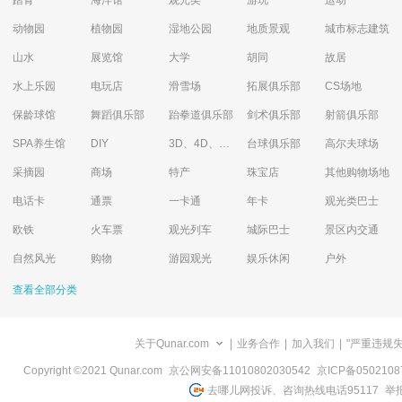
踏青
海洋馆
观光类
游玩
运动
动物园
植物园
湿地公园
地质景观
城市标志建筑
山水
展览馆
大学
胡同
故居
水上乐园
电玩店
滑雪场
拓展俱乐部
CS场地
保龄球馆
舞蹈俱乐部
跆拳道俱乐部
剑术俱乐部
射箭俱乐部
SPA养生馆
DIY
3D、4D、5D艺术体验馆
台球俱乐部
高尔夫球场
采摘园
商场
特产
珠宝店
其他购物场地
电话卡
通票
一卡通
年卡
观光类巴士
欧铁
火车票
观光列车
城际巴士
景区内交通
自然风光
购物
游园观光
娱乐休闲
户外
查看全部分类
关于Qunar.com
|
业务合作
|
加入我们
|
"严重违规
Copyright ©2021 Qunar.com
京公网安备11010802030542
京ICP备050210
去哪儿网投诉、咨询热线电话95117
举报