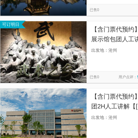
献县文化馆
沧州水世界主题乐园
沧州海洋馆
海兴
览
信
已售0
朗吟楼
清风楼
霞口氧生园游乐园
运河公园
息
可订明日
沧县职工书屋
献县孟各庄古桑园
献县文化公园
沧
【含门票代预约
大觉禅院
沧县厚德民俗博物馆
贝壳湖公园
展示馆包团人工讲
度讲解沧州博物
出发地：沧州
观花】
已售0
用户点评：
【含门票代预约】
团2H人工讲解【
沧州博物馆，全
出发地：沧州