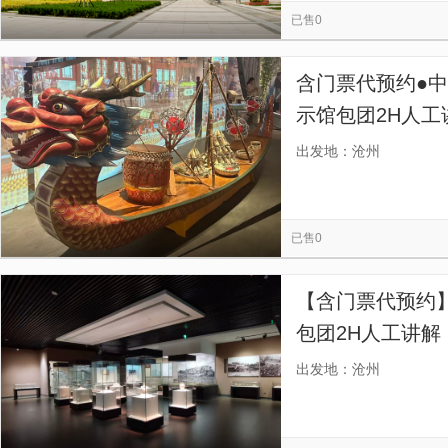
已售0
含门票代预约●
示馆包团2H人工
服务一对一，提
出发地：沧州
障】
已售0
【含门票代预约】
包团2H人工讲解
一对一，提供蓝
出发地：沧州