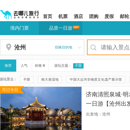
请
提
提
按
示:
示:
shift+enter
您
您
首页
机票
酒店
团购
度假
邮轮
进
已
已
入
进
离
境内门票
品质一日游
去
入
开
哪
网
网
网
站
站
智
导
导
沧州
切换目的地
能
航
航
导
区,
区
盲
本
语
区
推荐
人气
价格
游玩主题：
不限
音
域
引
含
游玩景点：
不限
南大港湿地
中国大运河非物质文化遗产展示馆
导
有
模
6
可订今日
黄骅港工业旅游景区
铁佛寺
吴桥杂技大世界
献县
式
个
济南清照泉城·
模
郛堤城遗址公园
黄骅港金沙滩
献县人民公园
聚馆
块,
一日游【沧州出发
按
献县博物馆
沧州市清真北大寺
铁狮子
世博欢乐园
百脉泉又是章丘“
下
出发地：沧州
Tab
气，繁衍生机】
盐山规划馆
盐山基督教堂
盐山县文化馆
盐山武庙
键
浏