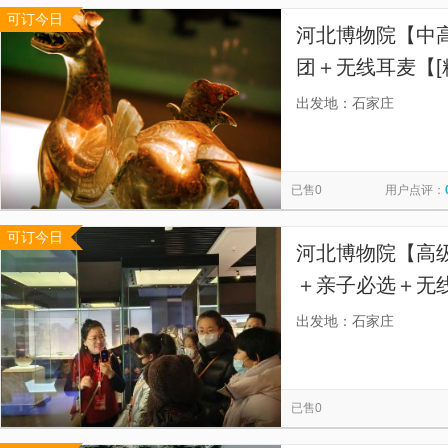
可订今日
河北博物院【中
团＋无线耳麦【[
可代预约门票，
出发地：石家庄
告别嘈杂~】
已售0
用户点评：
可订今日
河北博物院【高
＋亲子必选＋无线
耳麦 告别嘈杂
出发地：石家庄
间灵活调】
已售0