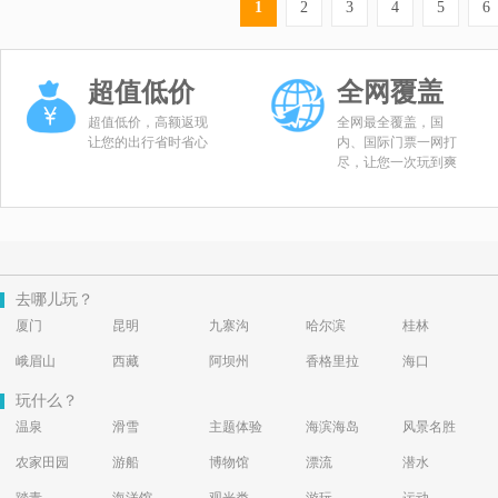
1
2
3
4
5
6
超值低价
全网覆盖
超值低价，高额返现
全网最全覆盖，国
让您的出行省时省心
内、国际门票一网打
尽，让您一次玩到爽
去哪儿玩？
厦门
昆明
九寨沟
哈尔滨
桂林
峨眉山
西藏
阿坝州
香格里拉
海口
玩什么？
温泉
滑雪
主题体验
海滨海岛
风景名胜
农家田园
游船
博物馆
漂流
潜水