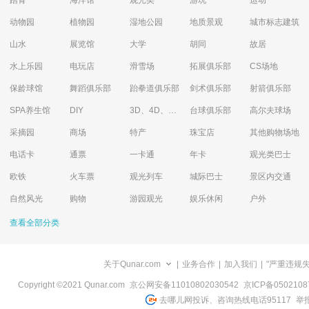
踏青
海洋馆
观光类
游玩
运动
动物园
植物园
湿地公园
地质景观
城市标志建筑
山水
展览馆
大学
胡同
故居
水上乐园
电玩店
滑雪场
拓展俱乐部
CS场地
保龄球馆
舞蹈俱乐部
跆拳道俱乐部
剑术俱乐部
射箭俱乐部
SPA养生馆
DIY
3D、4D、5D艺术体验馆
台球俱乐部
高尔夫球场
采摘园
商场
特产
珠宝店
其他购物场地
电话卡
通票
一卡通
年卡
观光类巴士
欧铁
火车票
观光列车
城际巴士
景区内交通
自然风光
购物
游园观光
娱乐休闲
户外
查看全部分类
关于Qunar.com
|
业务合作
|
加入我们
|
"严重违规
Copyright ©2021 Qunar.com
京公网安备11010802030542
京ICP备050210
去哪儿网投诉、咨询热线电话95117
举报