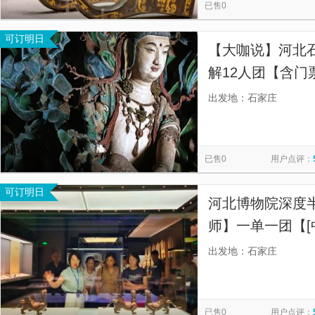
已售0
可订明日
【大咖说】河北
解12人团【含门
解品牌，中国博物
出发地：石家庄
万+粉丝，一年服
已售0
用户点评：
可订明日
河北博物院深度半
师】一单一团【[
大咖精讲团队 年均
出发地：石家庄
上讲解经验】
已售0
用户点评：