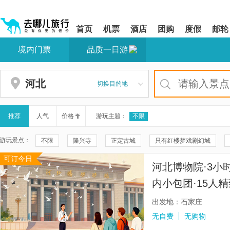
请
提
提
按
示:
示:
shift+enter
您
您
首页
机票
酒店
团购
度假
邮轮
进
已
已
入
进
离
境内门票
品质一日游
去
入
开
哪
网
网
网
站
站
智
导
导
河北
切换目的地
能
航
航
导
区,
区
盲
本
语
区
推荐
人气
价格
游玩主题：
不限
音
域
引
含
游玩景点：
不限
隆兴寺
正定古城
只有红楼梦戏剧幻城
导
有
模
6
可订今日
河北博物院
北戴河
赵州桥
山海关
塞罕坝国
式
个
河北博物院·3小
模
《鼎盛王朝·康熙大典》实景演出
老龙头
天下第一关
块,
内小包团·15人
按
西柏坡中共中央旧址
直隶总督署
乌兰布统旅游区
无自费
下
出发地：石家庄
Tab
廊坊文化艺术中心
山海关古城景区
阿尔卡迪亚御临泉汤
无自费
无购物
键
浏