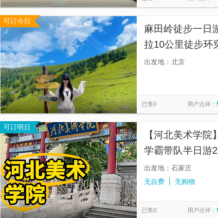
可订今日
麻田岭徒步一日
拉10公里徒步
山，可能跟天山
出发地：北京
么一个别称。】
已售0
用户点评：
可订明日
【河北美术学院
学霸带队半日游
出发地：石家庄
无自费
无购物
已售0
用户点评：