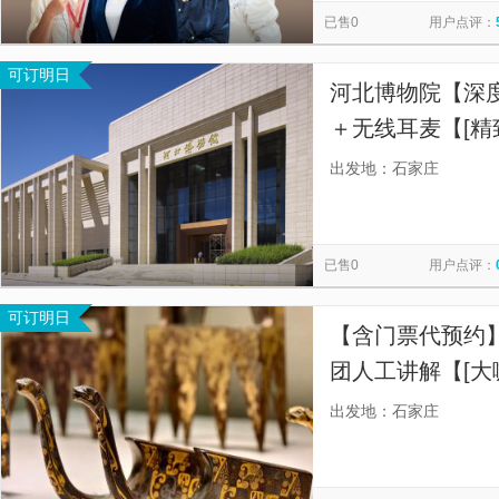
已售0
用户点评：
可订明日
河北博物院【深
＋无线耳麦【[精
代预约门票，含
出发地：石家庄
别嘈杂~】
已售0
用户点评：
可订明日
【含门票代预约】
团人工讲解【[大
北博物院，全程
出发地：石家庄