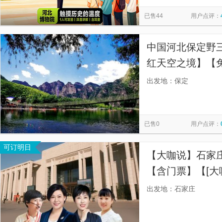
柏林禅寺
鸽子窝公园
乌兰布统影视基地
野鸭湖
览
信
已售44
用户点评：
大明幻境第一城
普陀宗乘之庙
南戴河
秦皇岛游艇
息
丰宁坝上草原
多玛乐园
清东陵
北戴河游艇俱乐部
中国河北保定野
欧式风光区
瑞阁温泉酒店温泉中心
张家口地质博物馆
红天空之境】【
玩，完美打卡】
出发地：保定
已售0
用户点评：
可订明日
【大咖说】石家庄
【含门票】【[大
中国博物馆协会会
出发地：石家庄
丝，一年服务50