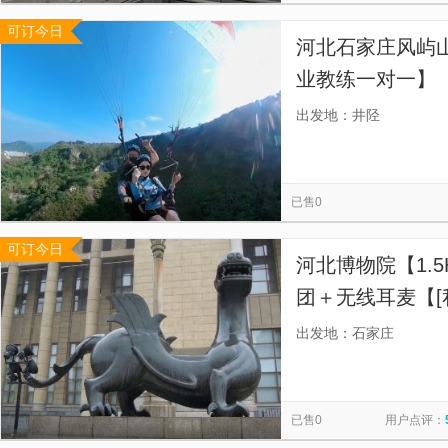
可订今日
河北石家庄风屿
业教练一对一】
证教练一带一飞
出发地：井陉
已售0
可订今日
河北博物院【1.
团＋无线耳麦【[
嘈杂。开始时间
出发地：石家庄
整】
已售0
用户点评：