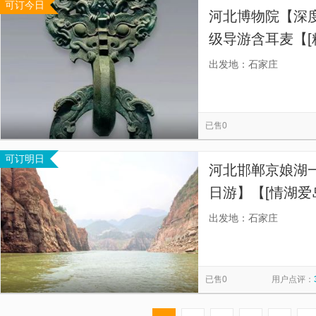
可订今日
河北博物院【深
级导游含耳麦【[
可代预约门票，
出发地：石家庄
告别嘈杂~】
已售0
可订明日
河北邯郸京娘湖
日游】【[情湖爱
出发地：石家庄
已售0
用户点评：