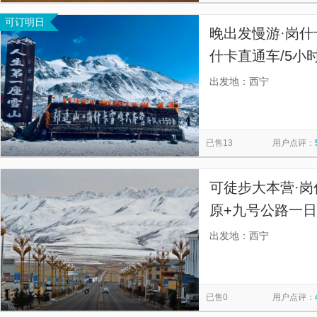
可订明日
晚出发慢游·岗
什卡直通车/5小
选】
出发地：西宁
已售13
用户点评：
可徒步大本营·岗
原+九号公路一日
上门接/赠送草原
出发地：西宁
已售0
用户点评：