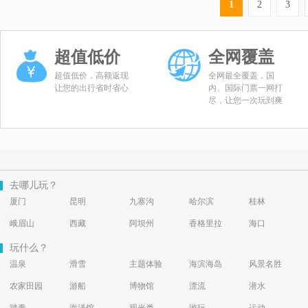
1
2
3
超值低价
全网覆盖
超值低价，高额返现
全网最全覆盖，国
让您的出行省时省心
内、国际门票一网打
尽，让您一次玩到爽
去哪儿玩？
厦门
昆明
九寨沟
哈尔滨
桂林
峨眉山
西藏
阿坝州
香格里拉
海口
玩什么？
温泉
滑雪
主题体验
海滨海岛
风景名胜
农家田园
游船
博物馆
漂流
潜水