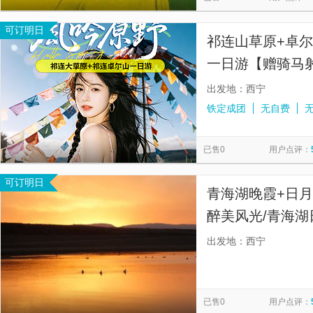
可订明日
祁连山草原+卓尔
一日游【赠骑马
门接送丨纯玩无
出发地：西宁
铁定成团
无自费
已售0
用户点评：
可订明日
青海湖晚霞+日
醉美风光/青海湖
面】
出发地：西宁
已售0
用户点评：