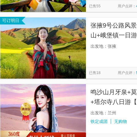
已售55
用户点评：
可订明日
张掖9号公路风景
山+峨堡镇一日游
留，拒绝走马观
出发地：张掖
憾！】
已售18
用户点评：
鸣沙山月牙泉+莫
+塔尔寺八日游【
市蜃楼|七彩丹霞
出发地：兰州
铁定成团
无购物