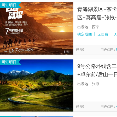
可订明日
青海湖景区+茶
区+莫高窟+张
【2-8人纯玩小
出发地：西宁
铁定成团
无自费
已售0
用户点评：
可订明日
9号公路环线含二
+卓尔前/后山一
霞、草原、峡谷
出发地：张掖
纸 。】
已售0
用户点评：