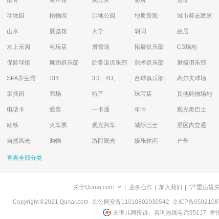
踏青
海洋馆
观光类
游玩
运动
动物园
植物园
湿地公园
地质景观
城市标志建筑
山水
展览馆
大学
胡同
故居
水上乐园
电玩店
滑雪场
拓展俱乐部
CS场地
保龄球馆
舞蹈俱乐部
跆拳道俱乐部
剑术俱乐部
射箭俱乐部
SPA养生馆
DIY
3D、4D、5D艺术体验馆
台球俱乐部
高尔夫球场
采摘园
商场
特产
珠宝店
其他购物场地
电话卡
通票
一卡通
年卡
观光类巴士
欧铁
火车票
观光列车
城际巴士
景区内交通
自然风光
购物
游园观光
娱乐休闲
户外
查看全部分类
关于Qunar.com
|
业务合作
|
加入我们
|
"严重违规
Copyright ©2021 Qunar.com
京公网安备11010802030542
京ICP备050210
去哪儿网投诉、咨询热线电话95117
举报