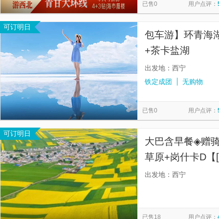
已售0
用户点评：
可订明日
包车游】环青海湖2日游 青海
+茶卡盐湖
出发地：西宁
铁定成团
无购物
已售0
用户点评：
可订明日
大巴含早餐◈赠
草原+岗什卡D【
照，藏服体验，
出发地：西宁
已售18
用户点评：