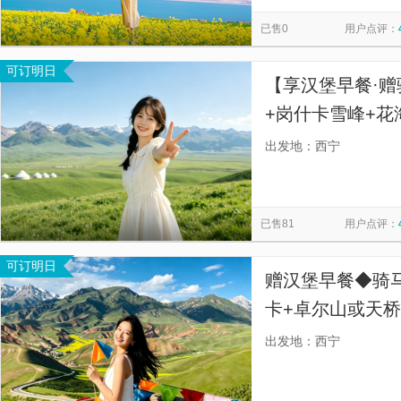
生命树取景点(柯鲁柯镇)
东台吉乃尔湖
巴尔斯雪山
览
信
已售0
用户点评：
康乐草原
拉脊山
茶卡盐湖-茶卡天空壹号景区
青
息
可订明日
大冬树山垭口
冰沟林海
金银滩原子城原子弹纪念碑
【享汉堡早餐·赠
青海门源万亩花海
茫崖翡翠湖
中国原子城爆轰实验场
+岗什卡雪峰+
草原风情，免费
出发地：西宁
做汉堡早餐、免
已售81
用户点评：
可订明日
赠汉堡早餐◆骑马
卡+卓尔山或天
不比价格、比价
出发地：西宁
山！】