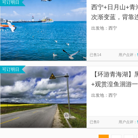
可订明日
西宁+日月山+青
次渐变蓝，背靠
草原风光 可环
出发地：西宁
步，看日出日落
已售14
用户点评：
可订明日
【环游青海湖】
+观赏湟鱼洄游一
吹青海湖的风，
出发地：西宁
已售0
用户点评：