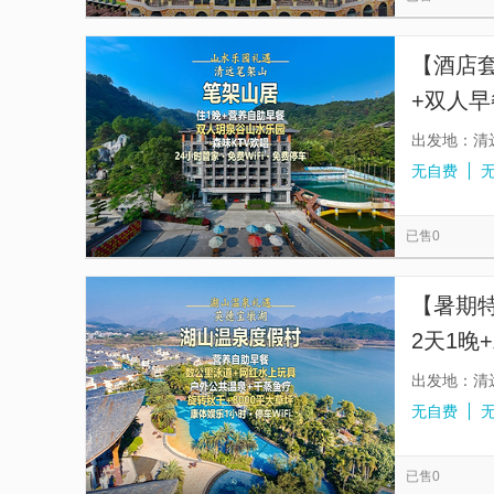
【酒店
+双人早
笔架山
出发地：清
无自费
已售0
【暑期
2天1晚
+康体
出发地：清
无自费
已售0