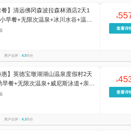
套餐】清远佛冈森波拉森林酒店2天1
55
¥
2小早餐+无限次温泉+冰川水谷+温泉
世界一票通畅玩
查看详
远
用户点评：
4.5
/5分
特惠】英德宝墩湖湖山温泉度假村2天
45
¥
助早餐+无限次温泉+威尼斯泳道+亲亲
湿蒸+石板床
查看详
远
用户点评：
4.3
/5分