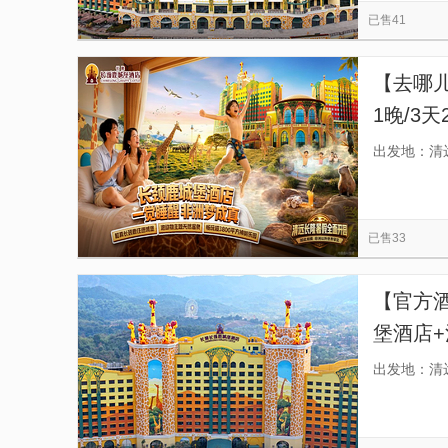
已售41
【去哪
1晚/3
+可选
出发地：清
已售33
【官方
堡酒店
温泉乐
出发地：清