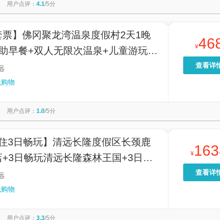
用户点评：
4.1
/5分
套票】佛冈聚龙湾温泉度假村2天1晚
46
¥
自助早餐+双人无限次温泉+儿童游玩中
双人晚餐/水上乐园
查看详
远
无购物
用户点评：
1.0
/5分
连住3日畅玩】清远长隆度假区长颈鹿
163
¥
+3日畅玩清远长隆森林王国+3日畅
长隆森林温泉乐园
查看详
远
无购物
用户点评：
3.3
/5分