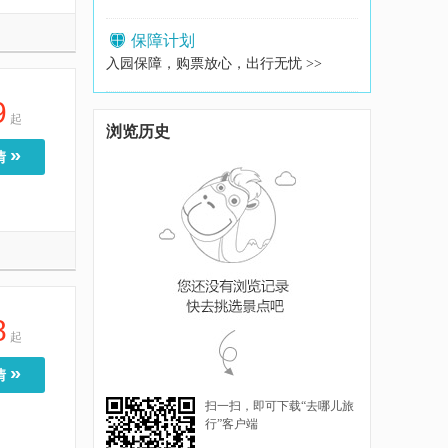
保障计划
入园保障，购票放心，出行无忧 >>
9
起
浏览历史
»
情
8
起
»
情
扫一扫，即可下载“去哪儿旅
行”客户端