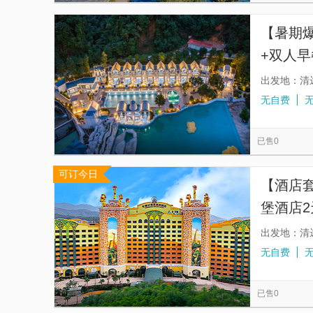
【暑期
+双人早
+可选
出发地：清
无自费
已售0
可订今日
【酒店
堡酒店
门票畅
出发地：清
无自费
已售0