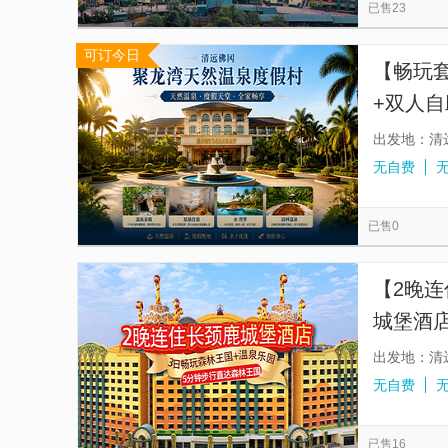
已售23
可订今日
【畅玩
+双人
心+可选
出发地：清
无自费
已售0
【2晚
城堡酒店
玩清远
出发地：清
无自费
已售16