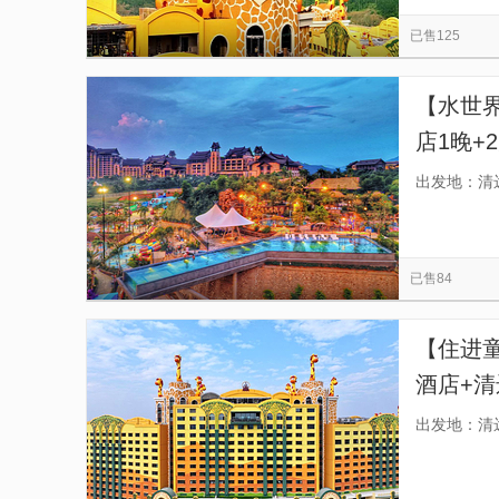
深圳本地玩乐
广州本地玩乐
森波拉度假
览
信
已售125
阳江本地玩乐
揭阳本地玩乐
东莞本地玩
息
熹乐谷水世界
香港本地玩乐
奥园英德巧
【水世
清远笔架山漂流
奥园英德巧克力王国度假区
店1晚+
乐谷凤
出发地：清
已售84
【住进
酒店+
野或清
出发地：清