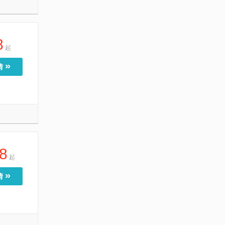
8
起
»
情
8
起
»
情