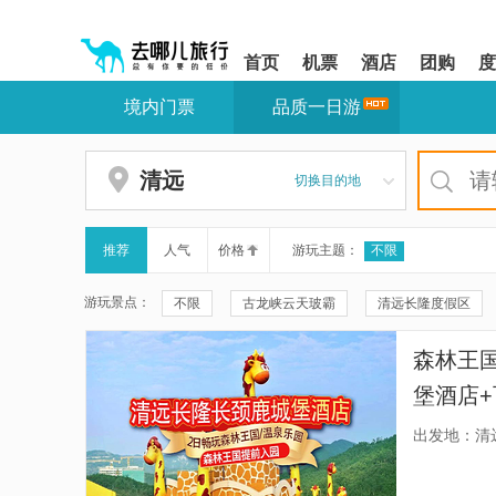
请
提
提
按
示:
示:
shift+enter
您
您
首页
机票
酒店
团购
度
进
已
已
入
进
离
境内门票
品质一日游
去
入
开
哪
网
网
网
站
站
智
导
导
清远
切换目的地
能
航
航
导
区,
区
盲
本
语
区
推荐
人气
价格
游玩主题：
不限
音
域
引
含
游玩景点：
不限
古龙峡云天玻霸
清远长隆度假区
导
有
模
6
清远长隆森林温泉乐园
清远长隆动物大越野
式
个
森林王
模
黄腾峡天门悬廊
清远玄真溪降
狮子湖国
块,
堡酒店
按
洞天仙境
熹乐谷温泉度假区
清远花卉庄
物大越
下
出发地：清
Tab
清远笔架山旅游度假区
勤天熹乐谷凤凰温泉
键
浏