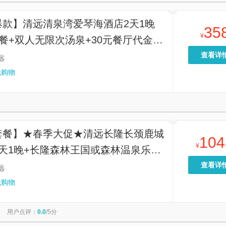
爆款】清远清泉湾爱琴海酒店2天1晚
35
¥
餐+双人无限次汤泉+30元餐厅代金券
水上乐园或漂流
查看详
远
无购物
套餐】★春季大促★清远长隆长颈鹿城
104
¥
2天1晚+长隆森林王国或森林温泉乐园
玩可选早餐/晚餐套餐
查看详
远
无购物
用户点评：
0.0
/5分