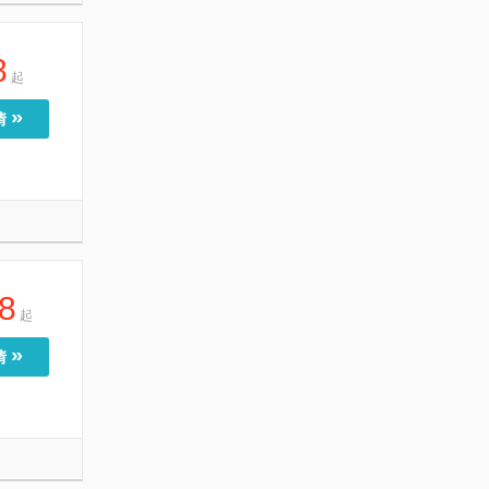
8
起
»
情
8
起
»
情