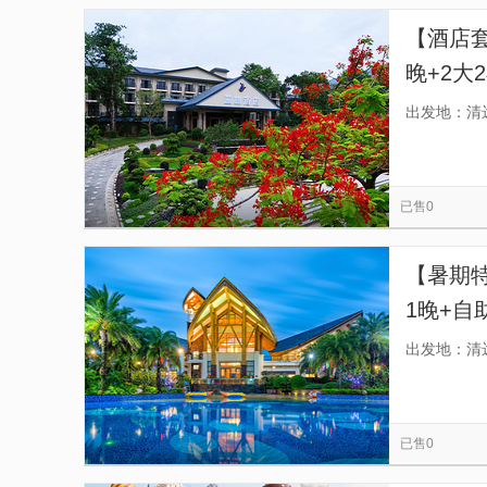
【酒店
晚+2大
+奇妙
出发地：清
已售0
【暑期
1晚+自
鱼疗+干
出发地：清
已售0