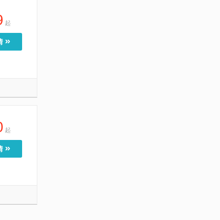
9
起
»
情
0
起
»
情