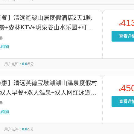
套餐】清远笔架山居度假酒店2天1晚
41
¥
餐+森林KTV+玥泉谷山水乐园+可选
大瀑布或青龙峡漂流
查看详
远
无购物
用户点评：
0.0
/5分
特惠】清远英德宝墩湖湖山温泉度假村
45
¥
+双人早餐+双人温泉+双人网红泳道
娱乐+可选带泡池房型
查看详
远
无购物
用户点评：
0.0
/5分