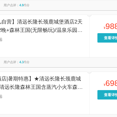
用户点评：
4.9
/5分
儿自营】清远长隆长颈鹿城堡酒店2天
98
¥
天2晚+森林王国(无限畅玩)/温泉乐园
自助早餐套票
查看详
远
用户点评：
4.3
/5分
酒店|暑期特惠】★清远长隆长颈鹿城
69
¥
+清远长隆森林王国含蒸汽小火车森林
园/清远长隆度假区
查看详
远