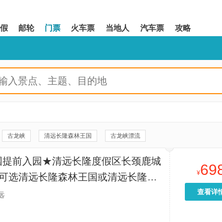
假
邮轮
门票
火车票
当地人
汽车票
攻略
古龙峡
清远长隆森林王国
古龙峡漂流
黄腾峡漂流
黄腾峡生态旅游区
古龙峡大瀑布群
国提前入园★清远长隆度假区长颈鹿城
69
际休闲旅游度假区
清远玄真漂流
玄真峡谷嬉水王国
峰林晓镇
¥
+可选清远长隆森林王国或清远长隆动
园
玄真漂流
笔架山大瀑布
千年瑶寨
野或清远长隆森林温泉乐园
查看详
远
河源本地玩乐
清远本地玩乐
惠州本地玩乐
汕头本地玩乐