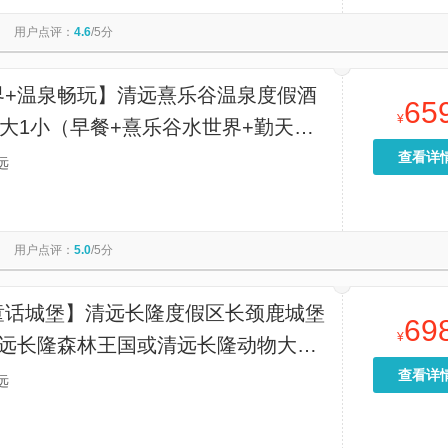
森林
中山本地玩乐
澳门本地玩乐
珠海本地玩乐
用户点评：
4.6
/5分
乐
佛山本地玩乐
古龙峡国际漂流赛场
森波拉奇妙世界
克力乐园
肇庆本地玩乐
潮州本地玩乐
英西峰林走廊
界+温泉畅玩】清远熹乐谷温泉度假酒
65
熹乐谷不夜山谷
聚龙湾温泉
¥
2大1小（早餐+熹乐谷水世界+勤天熹
凰温泉+无动力乐园）
查看详
远
用户点评：
5.0
/5分
童话城堡】清远长隆度假区长颈鹿城堡
69
¥
清远长隆森林王国或清远长隆动物大越
远长隆森林温泉乐园
查看详
远