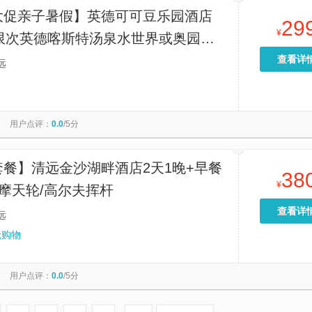
大促亲子暑假】英德可可豆乐园酒店
29
¥
无限次英德喀斯特汤泉水世界或奥园英
力乐园，赠山地车体验
查看详
远
用户点评：
0.0
/5分
套餐】清远金沙湖畔酒店2天1晚+早餐
38
¥
摩天轮/高尔夫挥杆
查看详
远
无购物
用户点评：
0.0
/5分