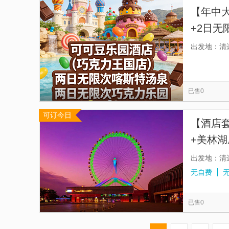
【年中
+2日
德巧克
出发地：清
已售0
可订今日
【酒店
+美林湖
出发地：清
无自费
已售0