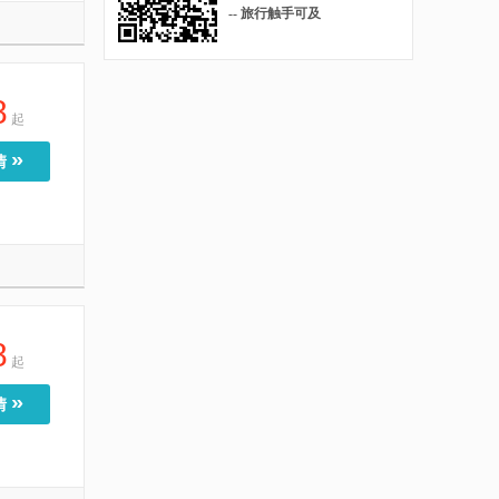
-- 旅行触手可及
8
起
»
情
8
起
»
情