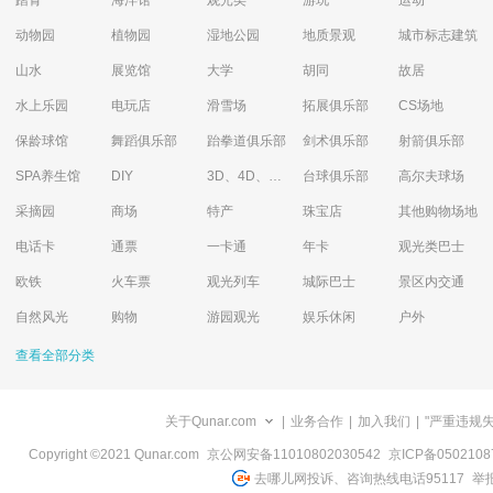
踏青
海洋馆
观光类
游玩
运动
动物园
植物园
湿地公园
地质景观
城市标志建筑
山水
展览馆
大学
胡同
故居
水上乐园
电玩店
滑雪场
拓展俱乐部
CS场地
保龄球馆
舞蹈俱乐部
跆拳道俱乐部
剑术俱乐部
射箭俱乐部
SPA养生馆
DIY
3D、4D、5D艺术体验馆
台球俱乐部
高尔夫球场
采摘园
商场
特产
珠宝店
其他购物场地
电话卡
通票
一卡通
年卡
观光类巴士
欧铁
火车票
观光列车
城际巴士
景区内交通
自然风光
购物
游园观光
娱乐休闲
户外
查看全部分类
关于Qunar.com
|
业务合作
|
加入我们
|
"严重违规
Copyright ©2021 Qunar.com
京公网安备11010802030542
京ICP备050210
去哪儿网投诉、咨询热线电话95117
举报