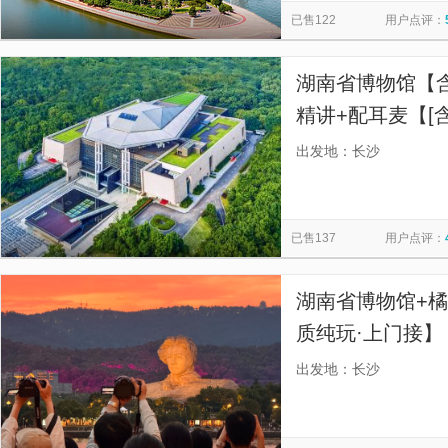
已售122
用户点评：
湖南省博物馆【含
精讲+配耳麦【[
游细致解读文物背
出发地：长沙
搭配上午、下午
已售137
用户点评：
湖南省博物馆+橘
质纯玩·上门接
自己抢票；导游
出发地：长沙
麦；晚出发·不赶