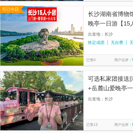
可订今日
长沙湖南省博物馆
晚亭一日游【15
夜游，纯玩0购物
出发地：长沙
铁定成团
无自费
已售0
用户点评：
可选私家团接送|
+岳麓山爱晚亭一
纯玩不购物，上
出发地：长沙
色湘味餐食，专
已售13
用户点评：