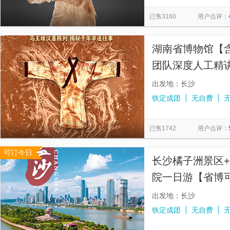
爱晚亭
庐山风景名胜区
西樵山风景名胜区
湖南常
览
信
已售3160
用户点评：
香炉峰
五老峰景区
千灯湖
秀峰瀑布
观音桥
息
南湖
周庄古戏台
湖南省博物馆【含
团队深度人工精
出发地：长沙
铁定成团
无自费
已售1742
用户点评：
可订今日
长沙橘子洲景区+
院一日游【省博可约
玩】
出发地：长沙
铁定成团
无自费