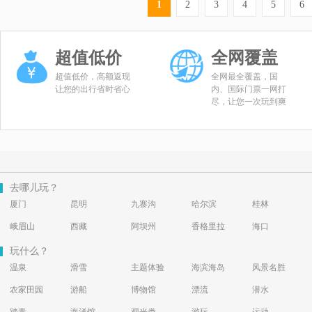
1
2
3
4
5
6
超值低价
全网覆盖
超值低价，高额返现
全网最全覆盖，国
让您的出行省时省心
内、国际门票一网打
尽，让您一次玩到爽
去哪儿玩？
厦门
昆明
九寨沟
哈尔滨
桂林
峨眉山
西藏
阿坝州
香格里拉
海口
玩什么？
温泉
滑雪
主题体验
海滨海岛
风景名胜
农家田园
游船
博物馆
漂流
潜水