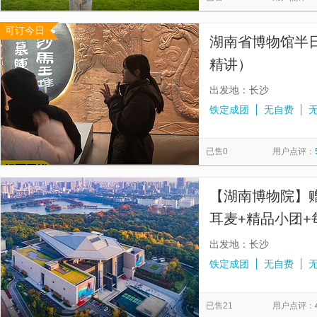
可订今日
湖南省博物馆半日
精讲）
出发地：长沙
铁定成团
无自费
已售0
用户点评：
【湖南博物院】
耳麦+精品小团+
出发地：长沙
铁定成团
无自费
已售21
用户点评：