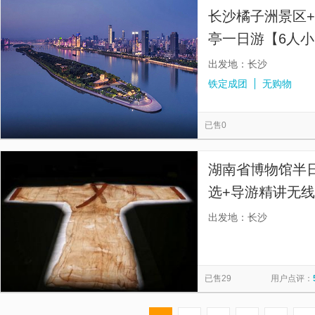
长沙橘子洲景区+
亭一日游【6人小
出发地：长沙
铁定成团
无购物
已售0
湖南省博物馆半
选+导游精讲无线
+文史导游精讲，
出发地：长沙
上下午场次任选
已售29
用户点评：