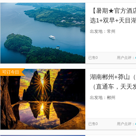
【暑期★官方酒
选1+双早+天目
园/天目湖御水温
出发地：常州
已售0
用户点评：
可订今日
湖南郴州+莽山
（直通车，天天发
发班，纯玩无购
出发地：郴州
海，冬赏雾凇，
已售0
用户点评：