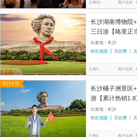
已售52
用户点评：
长沙湖南博物院+
三日游【咯里正当红
天2晚】
出发地：长沙
铁定成团
无自费
已售0
用户点评：
可订今日
长沙橘子洲景区
游【累计热销1.8
人精致小团】
出发地：长沙
铁定成团
无自费
已售0
用户点评：