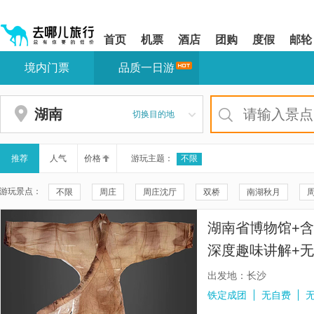
请
提
提
按
示:
示:
shift+enter
您
您
首页
机票
酒店
团购
度假
邮轮
进
已
已
入
进
离
境内门票
品质一日游
去
入
开
哪
网
网
网
站
站
智
导
导
湖南
切换目的地
能
航
航
导
区,
区
盲
本
语
区
推荐
人气
价格
游玩主题：
不限
音
域
引
含
游玩景点：
不限
周庄
周庄沈厅
双桥
南湖秋月
导
有
模
6
佛山市祖庙博物馆
佛山黄飞鸿纪念馆
《只此周庄》行浸
式
个
湖南省博物馆+含
模
寒山寺
湖南省博物馆
南风古灶
平江路历史街区
块,
深度趣味讲解+
按
南泥湾风景区
余荫山房
沙湾古镇
狮子林
古
下
出发地：长沙
Tab
澳门本地玩乐
宝墨园
南粤苑
北京知青旧居
铁定成团
无自费
键
浏