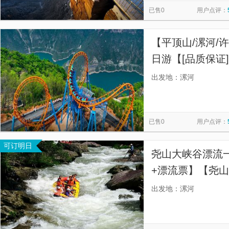
已售0
用户点评：
【平顶山/漯河/
日游【[品质保证
5000+，好评
出发地：漯河
线 从大峡谷到崖
已售0
用户点评：
可订明日
尧山大峡谷漂流
+漂流票】【尧
会随时调整发团
出发地：漯河
线路】