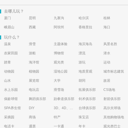
去哪儿玩？
厦门
昆明
九寨沟
哈尔滨
桂林
峨眉山
西藏
阿坝州
香格里拉
海口
玩什么？
温泉
滑雪
主题体验
海滨海岛
风景名胜
农家田园
游船
博物馆
漂流
潜水
踏青
海洋馆
观光类
游玩
运动
动物园
植物园
湿地公园
地质景观
城市标志建筑
山水
展览馆
大学
胡同
故居
水上乐园
电玩店
滑雪场
拓展俱乐部
CS场地
保龄球馆
舞蹈俱乐部
跆拳道俱乐部
剑术俱乐部
射箭俱乐部
SPA养生馆
DIY
3D、4D、5D艺术体验馆
台球俱乐部
高尔夫球场
采摘园
商场
特产
珠宝店
其他购物场地
电话卡
通票
一卡通
年卡
观光类巴士