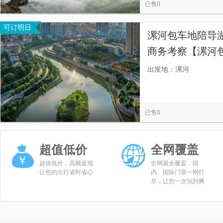
已售0
可订明日
漯河包车地陪导
商务考察【漯河
送旅游展会商务
出发地：漯河
已售0
超值低价
全网覆盖
超值低价，高额返现
全网最全覆盖，国
让您的出行省时省心
内、国际门票一网打
尽，让您一次玩到爽