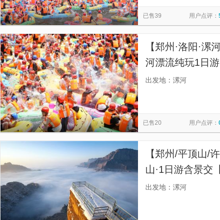
临颍县黄龙湿地公园
临颍县博物馆
漯淘淘萌宠乐园
览
信
已售39
用户点评：
息
【郑州·洛阳·漯
河漂流纯玩1日游
人国际旅行社，
出发地：漯河
漂流优质合作商，
已售20
用户点评：
【郑州/平顶山/
山·1日游含景交
旅行社，顾客为
出发地：漯河