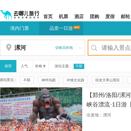
请
提
提
按
示:
示:
shift+enter
您
您
首页
机票
酒店
团购
度假
邮轮
进
已
已
入
进
离
境内门票
品质一日游
去
入
开
哪
网
网
网
站
站
智
导
导
漯河
切换目的地
能
航
航
导
区,
区
盲
本
语
区
推荐
人气
价格
游玩主题：
不限
音
域
引
含
游玩景点：
不限
神州鸟园
许慎文化园
回龙天界山景区
导
有
模
6
漯河市人民公园动物园
漯河森林公园
漯河海洋馆
式
个
【郑州/洛阳/漯
模
河南宝泉旅游区
漯湾古镇
河上街运动神兽馆
沙澧
块,
峡谷漂流·1日游
按
河南宝泉大峡谷
漯河市博物馆
南街村
小商桥
+门票+救生衣、
下
出发地：漯河
Tab
浴，没有二次消
胡桥消夏水上乐园
食尚年华田园综合体
尧山天河漂流
键
浏