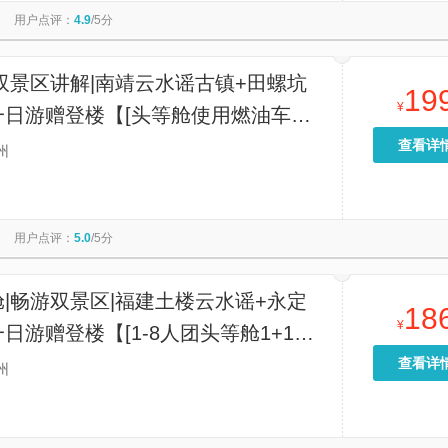
用户点评：
4.9
/5分
双景区讲解|南靖云水谣古镇+田螺坑
19
¥
一日游赠登楼【[头等舱使用燃油车更
人小团9座头等舱独立座椅1+1含餐，
查看详
州
华头等舱沙发座椅2+1含餐】
用户点评：
5.0
/5分
|畅游双景区|福建土楼云水谣+永定
18
¥
日游赠登楼【[1-8人团头等舱1+1独
餐、33人团2+1豪华头等舱耳麦讲解
查看详
州
头等舱坐得舒服玩得开心】