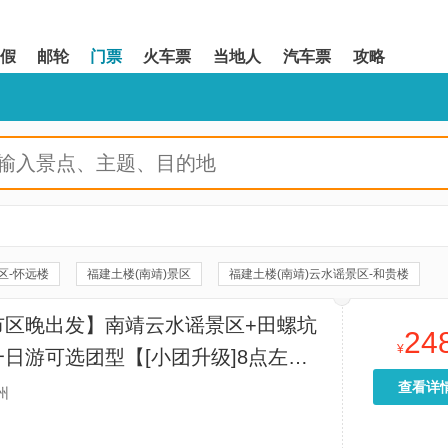
假
邮轮
门票
火车票
当地人
汽车票
攻略
区-怀远楼
福建土楼(南靖)景区
福建土楼(南靖)云水谣景区-和贵楼
土楼王景区
承启楼
田螺坑土楼群
世泽楼
市区晚出发】南靖云水谣景区+田螺坑
24
裕昌楼
钟兴楼
土楼博物馆
高北土楼群
¥
日游可选团型【[小团升级]8点左右
螺坑土楼群-下观景台
初溪土楼古村落
福建土楼之光博物馆
店接接送/纯玩景区深度游对老人小孩
查看详
州
加趣味讲解；所有车均可直接开景区】
土楼群
南门湾
福建土楼非遗技艺传承中心(南靖云水谣)