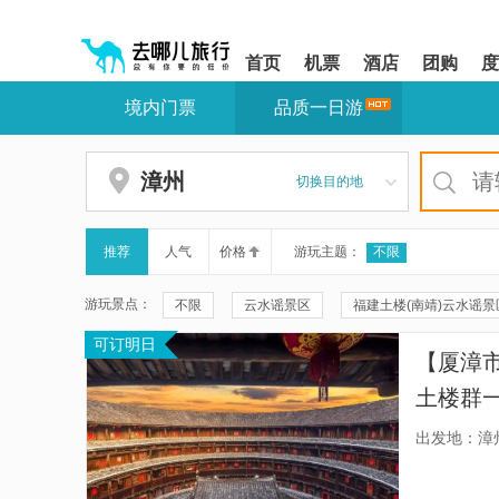
请
提
提
按
示:
示:
shift+enter
您
您
首页
机票
酒店
团购
度
进
已
已
入
进
离
境内门票
品质一日游
去
入
开
哪
网
网
网
站
站
智
导
导
漳州
切换目的地
能
航
航
导
区,
区
盲
本
语
区
推荐
人气
价格
游玩主题：
不限
音
域
引
含
游玩景点：
不限
云水谣景区
福建土楼(南靖)云水谣景
导
有
模
6
可订明日
福建土楼永定景区
土楼之光文化园
福建
式
个
【厦漳
模
福建土楼·永定景区-侨福楼
五云楼
塔下村
块,
土楼群一
按
漳州古城
田螺坑观景台
德远堂
田
岛内酒
下
出发地：漳
Tab
照顾有
东山岛
云水谣古镇情人桥
福建初溪客家
键
浏