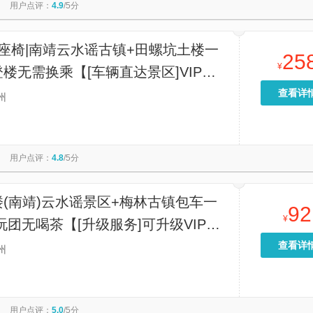
用户点评：
4.9
/5分
座椅|南靖云水谣古镇+田螺坑土楼一
25
¥
楼无需换乘【[车辆直达景区]VIP通
可直接进入景区，无需换乘景交大巴
查看详
州
通时间短，游玩时间长】
用户点评：
4.8
/5分
(南靖)云水谣景区+梅林古镇包车一
92
¥
玩团无喝茶【[升级服务]可升级VIP
车接送，专业服务，时间充裕】
查看详
州
用户点评：
5.0
/5分