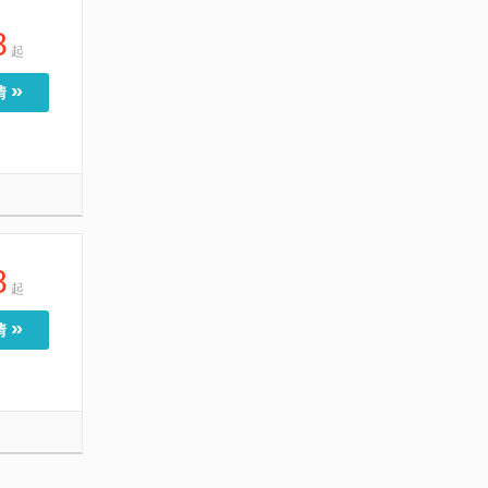
8
起
»
情
8
起
»
情