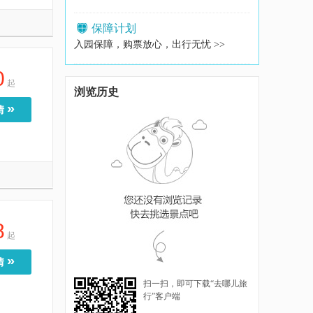
保障计划
入园保障，购票放心，出行无忧 >>
0
起
浏览历史
»
情
8
起
»
情
扫一扫，即可下载“去哪儿旅
行”客户端