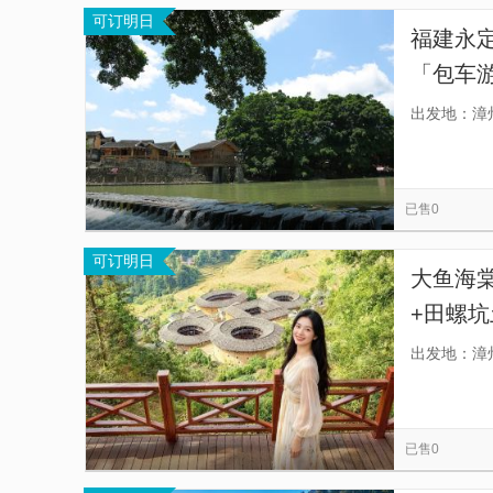
可订明日
福建永
「包车
楼全景
出发地：漳
俗文化
已售0
可订明日
大鱼海
+田螺坑
旅行社
出发地：漳
团，自
已售0