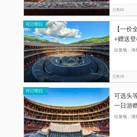
善庆楼
集庆楼
云水谣古镇
苏峰山
览
信
已售60
漳州土楼群
福建天柱山欢乐大世界
鼓浪
息
可订明日
火山岛旅游休闲度假区
漳州石牌坊
中山
【一价
东山风动石景区
河坑土楼群
+赠送登
天发团
出发地：漳
立座椅
已售28
可订明日
可选头
一日游赠
团》酒
出发地：漳
选/赠送