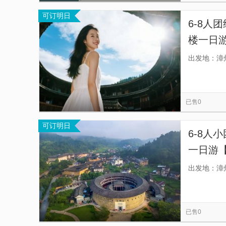
可订明日
6-8人
楼一日游
人私享
出发地：漳
之旅，
已售0
可订明日
6-8人
一日游【
更专业
出发地：漳
已售0