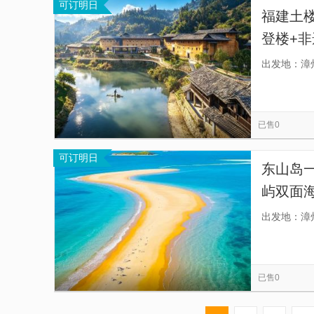
可订明日
福建土
登楼+
区均有
出发地：漳
玩，沉
已售0
可订明日
东山岛一
屿双面海
务，不
出发地：漳
务，游
已售0