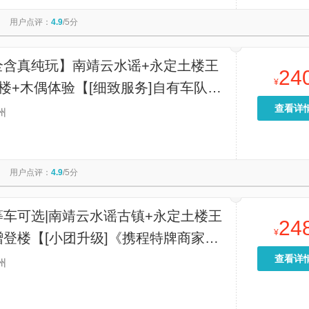
初溪土楼古村落-绳庆楼
漳州文庙
鱼骨沙洲
共庆楼
用户点评：
4.9
/5分
屿
金銮湾沙滩
福建土楼(南靖)云水谣景区-亭
曾厝垵
路步行街
御宴(漳州古城店)
苏峰山环岛公路
马銮湾
全含真纯玩】南靖云水谣+永定土楼王
24
¥
楼+木偶体验【[细致服务]自有车队天
，安全有保障，头等舱指定商务车+独
查看详
州
+可半躺+超大空间不拥挤！】
用户点评：
4.9
/5分
等车可选|南靖云水谣古镇+永定土楼王
24
¥
登楼【[小团升级]《携程特牌商家发
店门口接/商务和独立头等商务座椅可
查看详
州
土楼可登楼+老少皆宜】