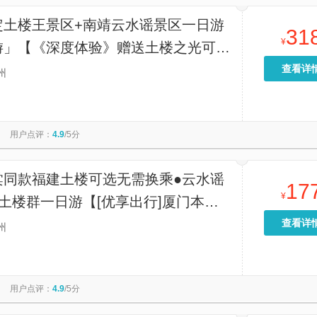
定土楼王景区+南靖云水谣景区一日游
31
¥
游」【《深度体验》赠送土楼之光可登
拍照看土楼前身今世/体验客家传统习
查看详
州
】
用户点评：
4.9
/5分
棠同款福建土楼可选无需换乘●云水谣
17
¥
土楼群一日游【[优享出行]厦门本地
，土楼专线地接，天天发班，自主发
查看详
州
有车队直销不转卖，不外包】
用户点评：
4.9
/5分