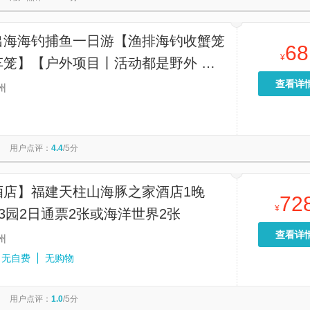
出海海钓捕鱼一日游【渔排海钓收蟹笼
68
¥
车笼】【户外项目丨活动都是野外 尽
收获 但收获多寡无法保证 不建议许
查看详
州
空军风险哦~】
用户点评：
4.4
/5分
酒店】福建天柱山海豚之家酒店1晚
72
¥
3园2日通票2张或海洋世界2张
查看详
州
无自费
无购物
用户点评：
1.0
/5分