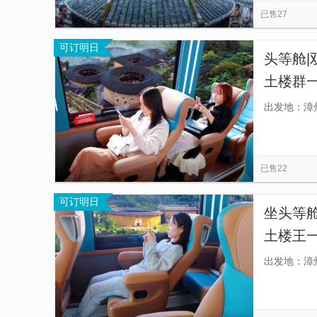
已售27
可订明日
头等舱|
土楼群
平稳]8
出发地：漳
33人豪
已售22
可订明日
坐头等舱
土楼王一
立座椅含
出发地：漳
含餐]