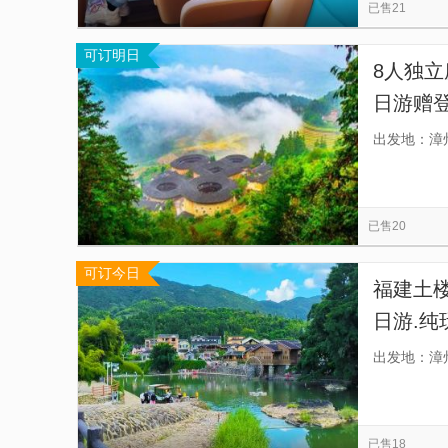
已售21
可订明日
8人独立
日游赠登
道，车
出发地：漳
车，交
已售20
可订今日
福建土楼
日游.纯
团，专
出发地：漳
已售18