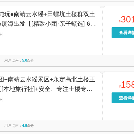
团纯玩●南靖云水谣+田螺坑土楼群双土
30
¥
厦漳出发【[精致小团·亲子甄选] 6-8
团灵活省心，轻松开启南靖双土楼探秘
查看详
州
亲子家庭出游优选！】
用户点评：
5.0
/5分
小团+南靖云水谣景区+永定高北土楼王
15
¥
[本地旅行社]+安全、专注土楼专线
，】
查看详
州
用户点评：
4.9
/5分