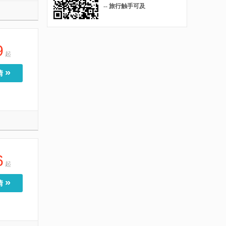
-- 旅行触手可及
9
起
»
情
6
起
»
情