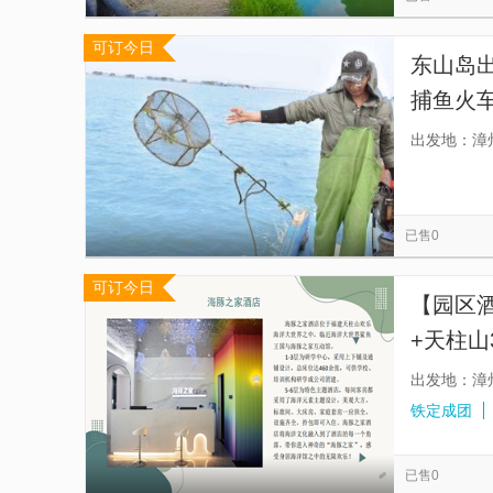
可订今日
东山岛
捕鱼火
力帮客人
出发地：漳
愿 △有
已售0
可订今日
【园区
+天柱山
出发地：漳
铁定成团
已售0