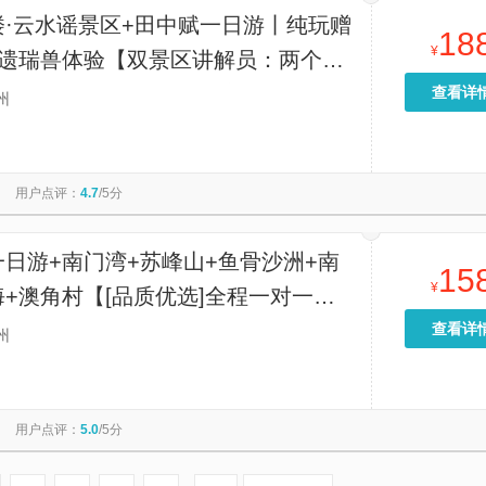
楼·云水谣景区+田中赋一日游丨纯玩赠
18
¥
非遗瑞兽体验【双景区讲解员：两个景
安排景区讲解员服务，听着讲解轻松游
查看详
州
浸感受土楼历史底蕴~】
用户点评：
4.7
/5分
日游+南门湾+苏峰山+鱼骨沙洲+南
15
¥
+澳角村【[品质优选]全程一对一服
与陌生人拼车，司导耐心沟通，用心服
查看详
州
玩更舒心！】
用户点评：
5.0
/5分