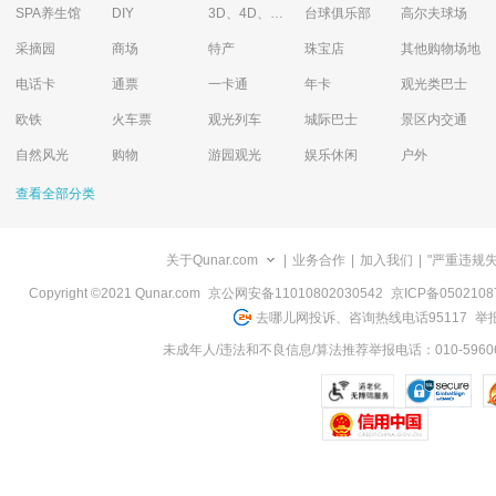
SPA养生馆
DIY
3D、4D、5D艺术体验馆
台球俱乐部
高尔夫球场
采摘园
商场
特产
珠宝店
其他购物场地
电话卡
通票
一卡通
年卡
观光类巴士
欧铁
火车票
观光列车
城际巴士
景区内交通
自然风光
购物
游园观光
娱乐休闲
户外
查看全部分类
关于Qunar.com
|
业务合作
|
加入我们
|
"严重违规
Copyright ©2021 Qunar.com
京公网安备11010802030542
京ICP备050210
去哪儿网投诉、咨询热线电话95117
举报
未成年人/违法和不良信息/算法推荐举报电话：010-59606