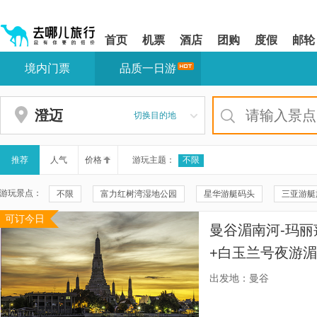
请
提
提
按
示:
示:
shift+enter
您
您
首页
机票
酒店
团购
度假
邮轮
进
已
已
入
进
离
境内门票
品质一日游
去
入
开
哪
网
网
网
站
站
智
导
导
澄迈
切换目的地
能
航
航
导
区,
区
盲
本
语
区
推荐
人气
价格
游玩主题：
不限
音
域
引
含
游玩景点：
不限
富力红树湾湿地公园
星华游艇码头
三亚游艇
导
有
模
6
可订今日
儋州东坡文化旅游区
龙门激浪
儋州千年古盐田
玛
式
个
曼谷湄南河-玛丽
模
四面佛
湄南之星公主号夜游湄南河
曼谷水灯节
微
块,
+白玉兰号夜游
按
大珍珠号湄南河游船
璀璨明珠号夜游湄南河
湄南河
皇家公主号，多
下
出发地：曼谷
Tab
湄南河畔步行区
曼谷卧佛寺
河畔号夜游湄南河
金
键
浏