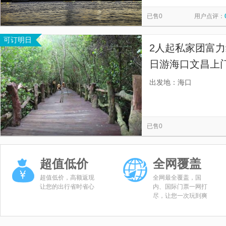
皇家银河号夜游湄南河
皇家公主号湄南河游船
玉佛寺
览
信
已售0
用户点评：
美亭美榔姐妹塔
罗驿村
福山咖啡文化风情镇
盈浪
息
可订明日
澄迈金山文化公园
济公山风景旅游区
永庆寺
澄迈
2人起私家团富
澄迈县博物馆
海南解放公园
临高角旅游区
古银瀑
日游海口文昌上
门接送，方便快
出发地：海口
调）】
已售0
超值低价
全网覆盖
超值低价，高额返现
全网最全覆盖，国
让您的出行省时省心
内、国际门票一网打
尽，让您一次玩到爽