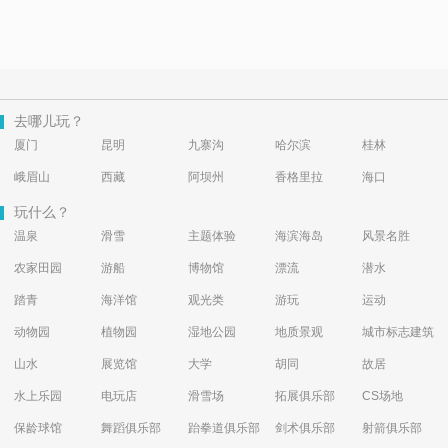
去哪儿玩？
厦门
昆明
九寨沟
哈尔滨
桂林
峨眉山
西藏
阿坝州
香格里拉
海口
玩什么？
温泉
滑雪
主题体验
海滨海岛
风景名胜
农家田园
游船
博物馆
漂流
潜水
踏青
海洋馆
观光类
游玩
运动
动物园
植物园
湿地公园
地质景观
城市标志建筑
山水
展览馆
大学
胡同
故居
水上乐园
电玩店
滑雪场
拓展俱乐部
CS场地
保龄球馆
舞蹈俱乐部
跆拳道俱乐部
剑术俱乐部
射箭俱乐部