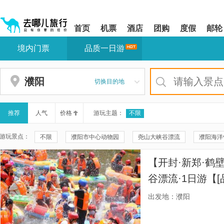
请
提
提
按
示:
示:
shift+enter
您
您
首页
机票
酒店
团购
度假
邮轮
进
已
已
入
进
离
境内门票
品质一日游
去
入
开
哪
网
网
网
站
站
智
导
导
濮阳
切换目的地
能
航
航
导
区,
区
盲
本
语
区
推荐
人气
价格
游玩主题：
不限
音
域
引
含
游玩景点：
不限
濮阳市中心动物园
尧山大峡谷漂流
濮阳海洋
导
有
模
6
濮阳东北庄野生动物园
冀鲁豫航空飞行营地
卡萌动物公
式
个
【开封·新郑·鹤
模
戚城考古遗址公园
中原绿色庄园景区
濮水小镇
尧
块,
谷漂流·1日游【
按
范武子陵园
冀鲁豫边区颜村铺革命旧址
郑板桥纪念馆
际旅行社，顾客
下
出发地：濮阳
Tab
优质合作商，专业
刘邓大军强渡黄河纪念园
濮阳毛楼生态旅游区
镇国寺
键
浏