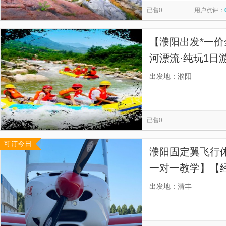
已售0
用户点评：
【濮阳出发*一
河漂流·纯玩1日
人国际旅行社，
出发地：濮阳
漂流优质合作商，
已售0
可订今日
濮阳固定翼飞行
一对一教学】【
服务用心贴心放
出发地：清丰