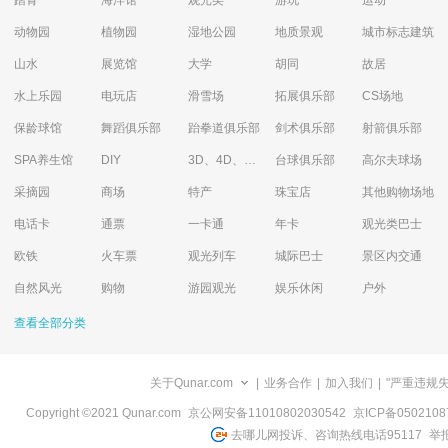
踏青
海洋馆
观光类
游玩
运动
动物园
植物园
湿地公园
地质景观
城市标志建筑
山水
展览馆
大学
胡同
故居
水上乐园
电玩店
滑雪场
拓展俱乐部
CS场地
保龄球馆
舞蹈俱乐部
跆拳道俱乐部
剑术俱乐部
射箭俱乐部
SPA养生馆
DIY
3D、4D、5D艺术体验馆
台球俱乐部
高尔夫球场
采摘园
商场
特产
珠宝店
其他购物场地
电话卡
通票
一卡通
年卡
观光类巴士
欧铁
火车票
观光列车
城际巴士
景区内交通
自然风光
购物
游园观光
娱乐休闲
户外
查看全部分类
关于Qunar.com
|
业务合作
|
加入我们
|
"严重违规
Copyright ©2021 Qunar.com
京公网安备11010802030542
京ICP备050210
去哪儿网投诉、咨询热线电话95117
举报