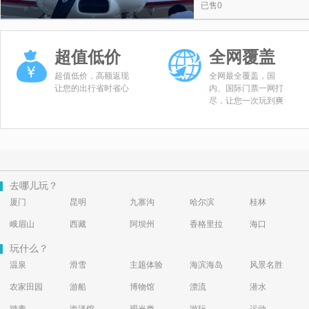
已售0
超值低价
全网覆盖
超值低价，高额返现
全网最全覆盖，国
让您的出行省时省心
内、国际门票一网打
尽，让您一次玩到爽
去哪儿玩？
厦门
昆明
九寨沟
哈尔滨
桂林
峨眉山
西藏
阿坝州
香格里拉
海口
玩什么？
温泉
滑雪
主题体验
海滨海岛
风景名胜
农家田园
游船
博物馆
漂流
潜水