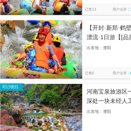
华夏神木博物馆
河南宝泉旅游区
通天峡风景区
金
览
信
已售13
用户点评：
息
【开封·新郑·鹤
漂流·1日游【[
旅行社，顾客为
出发地：濮阳
质合作商，专业运
已售0
用户点评：
可订明日
河南宝泉旅游区
深处一块未经人
泉旅游度假区，
出发地：濮阳