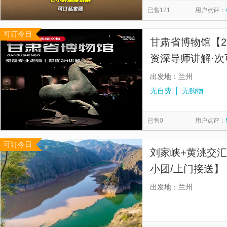
已售121
用户点评：
可订今日
甘肃省博物馆【2小
资深导师讲解·次
出发地：兰州
无自费
无购物
已售0
用户点评：
可订今日
刘家峡+黄洮交
小团/上门接送
接送，畅玩各个景
出发地：兰州