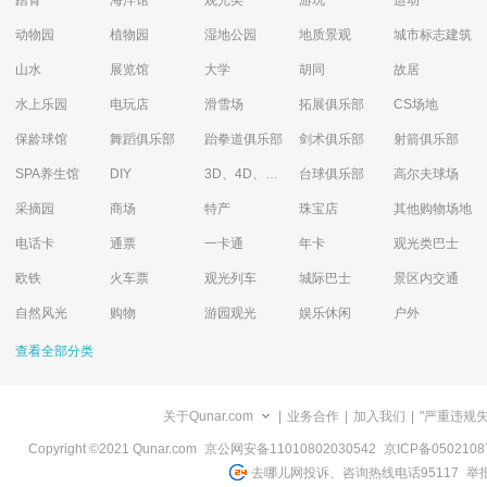
踏青
海洋馆
观光类
游玩
运动
动物园
植物园
湿地公园
地质景观
城市标志建筑
山水
展览馆
大学
胡同
故居
水上乐园
电玩店
滑雪场
拓展俱乐部
CS场地
保龄球馆
舞蹈俱乐部
跆拳道俱乐部
剑术俱乐部
射箭俱乐部
SPA养生馆
DIY
3D、4D、5D艺术体验馆
台球俱乐部
高尔夫球场
采摘园
商场
特产
珠宝店
其他购物场地
电话卡
通票
一卡通
年卡
观光类巴士
欧铁
火车票
观光列车
城际巴士
景区内交通
自然风光
购物
游园观光
娱乐休闲
户外
查看全部分类
关于Qunar.com
|
业务合作
|
加入我们
|
"严重违规
Copyright ©2021 Qunar.com
京公网安备11010802030542
京ICP备050210
去哪儿网投诉、咨询热线电话95117
举报