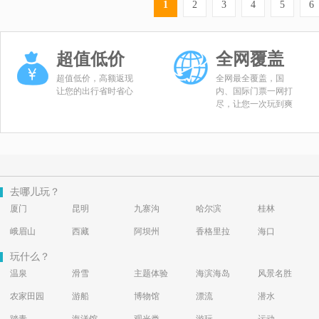
1
2
3
4
5
6
超值低价
全网覆盖
超值低价，高额返现
全网最全覆盖，国
让您的出行省时省心
内、国际门票一网打
尽，让您一次玩到爽
去哪儿玩？
厦门
昆明
九寨沟
哈尔滨
桂林
峨眉山
西藏
阿坝州
香格里拉
海口
玩什么？
温泉
滑雪
主题体验
海滨海岛
风景名胜
农家田园
游船
博物馆
漂流
潜水