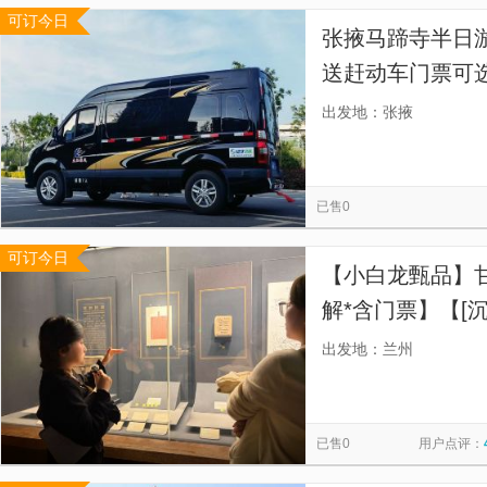
可订今日
张掖马蹄寺半日游
送赶动车门票可选
后悔，走走停停
出发地：张掖
验。】
已售0
可订今日
【小白龙甄品】
解*含门票】【[
再踮脚看文物，
出发地：兰州
已售0
用户点评：