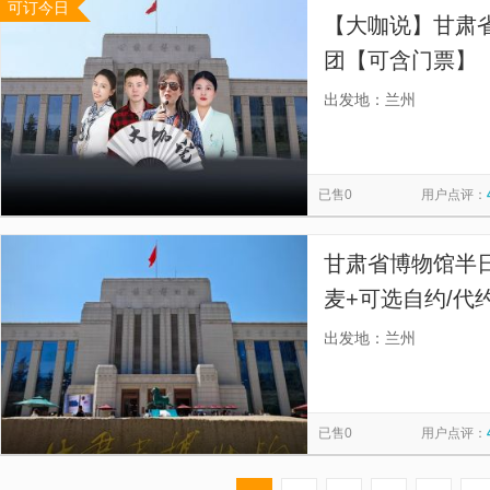
可订今日
【大咖说】甘肃省
团【可含门票】【[
感受甘肃这片土
出发地：兰州
解，保证给您高
已售0
用户点评：
甘肃省博物馆半
麦+可选自约/代约】
可选】
出发地：兰州
已售0
用户点评：