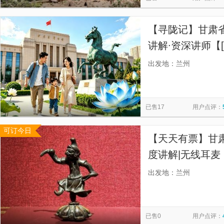
【寻陇记】甘肃省
讲解∙资深讲师【
恼，拍含票套餐
出发地：兰州
已售17
用户点评：
可订今日
【天天有票】甘肃
度讲解|无线耳麦
的讲师2小时深
出发地：兰州
仔细。】
已售0
用户点评：