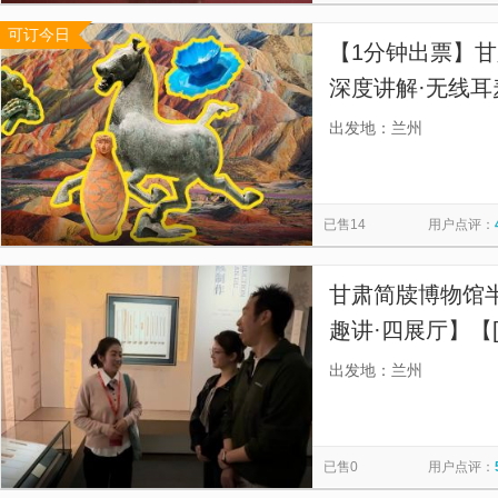
可订今日
【1分钟出票】甘
深度讲解·无线耳
强，拒绝超级大
出发地：兰州
拒绝嘈杂混乱！
已售14
用户点评：
甘肃简牍博物馆半
趣讲·四展厅】【
9:30/14:0
出发地：兰州
已售0
用户点评：