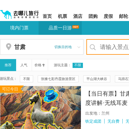
请
提
提
按
示:
示:
shift+enter
您
您
首页
机票
酒店
团购
度假
邮轮
进
已
已
入
进
离
境内门票
品质一日游
去
入
开
哪
网
网
网
站
站
智
导
导
甘肃
切换目的地
能
航
航
导
区,
区
盲
本
语
区
推荐
人气
价格
游玩主题：
不限
音
域
引
含
游玩景点：
不限
张掖七彩丹霞旅游景区
平山湖大峡谷
马蹄石
导
有
模
6
可订今日
敦煌雅丹国家地质公园
玉门关
莫高窟
《又见敦煌
式
个
【当日有票】甘肃
模
甘肃省博物馆
阳关景区
麦积山风景名胜区
嘉峪关
块,
度讲解·无线耳麦
按
黄洮交汇观景平台
拉卜楞寺
冰沟丹霞景区
三十三
下
出发地：兰州
Tab
敦煌古城
雕塑大地之子
黄河石林国家地质公园
巴
铁定成团
无自费
键
浏