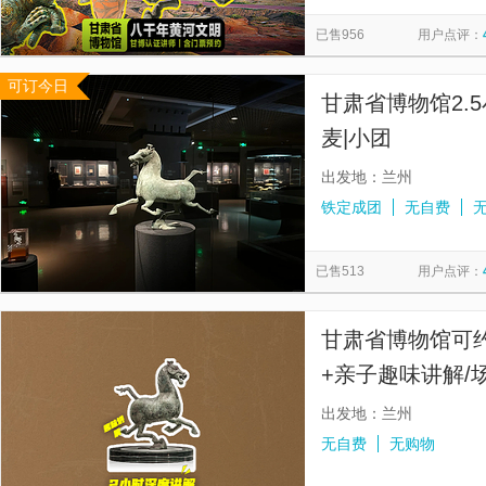
伏羲庙
榆林窟
祁连山冰沟河景区
乌鞘岭
中
览
信
已售956
用户点评：
敦煌丝路遗产城
天梯山石窟
茶卡盐湖
锁阳城遗址
息
可订今日
丹霞口文旅小镇
青海湖景区
刘家峡
凉州白塔寺
甘肃省博物馆2.
麦|小团
出发地：兰州
铁定成团
无自费
已售513
用户点评：
甘肃省博物馆可约
+亲子趣味讲解/
出发地：兰州
无自费
无购物