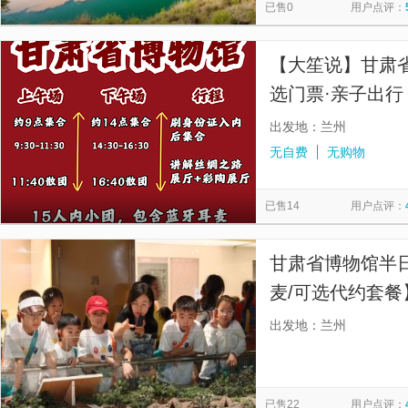
已售0
用户点评：
【大笙说】甘肃省
选门票·亲子出行
出发地：兰州
无自费
无购物
已售14
用户点评：
甘肃省博物馆半日
麦/可选代约套餐
9:30/14:3
出发地：兰州
麦】
已售22
用户点评：