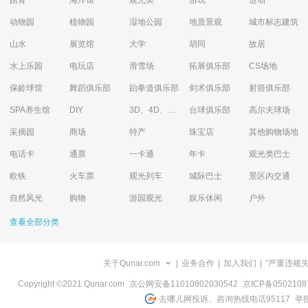
踏青
海洋馆
观光类
游玩
运动
动物园
植物园
湿地公园
地质景观
城市标志建筑
山水
展览馆
大学
胡同
故居
水上乐园
电玩店
滑雪场
拓展俱乐部
CS场地
保龄球馆
舞蹈俱乐部
跆拳道俱乐部
剑术俱乐部
射箭俱乐部
SPA养生馆
DIY
3D、4D、5D艺术体验馆
台球俱乐部
高尔夫球场
采摘园
商场
特产
珠宝店
其他购物场地
电话卡
通票
一卡通
年卡
观光类巴士
欧铁
火车票
观光列车
城际巴士
景区内交通
自然风光
购物
游园观光
娱乐休闲
户外
查看全部分类
关于Qunar.com
|
业务合作
|
加入我们
|
"严重违规
Copyright ©2021 Qunar.com
京公网安备11010802030542
京ICP备050210
去哪儿网投诉、咨询热线电话95117
举报