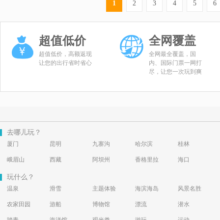
1
2
3
4
5
6
超值低价
全网覆盖
超值低价，高额返现
全网最全覆盖，国
让您的出行省时省心
内、国际门票一网打
尽，让您一次玩到爽
去哪儿玩？
厦门
昆明
九寨沟
哈尔滨
桂林
峨眉山
西藏
阿坝州
香格里拉
海口
玩什么？
温泉
滑雪
主题体验
海滨海岛
风景名胜
农家田园
游船
博物馆
漂流
潜水