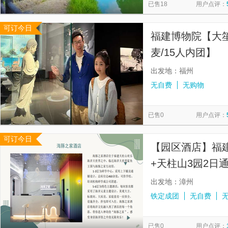
已售18
用户点评：
可订今日
福建博物院【大笙
麦/15人内团】
出发地：福州
无自费
无购物
已售0
用户点评：
可订今日
【园区酒店】福
+天柱山3园2日
出发地：漳州
铁定成团
无自费
已售0
用户点评：