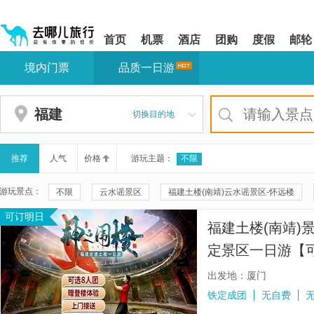
请
提
提
按
示:
示:
shift+enter
您
您
首页
机票
酒店
团购
度假
邮轮
进
已
已
入
进
离
境内门票
品质一日游
去
入
开
哪
网
网
网
站
站
智
导
导
福建
切换目的地
能
航
航
导
区,
区
盲
本
语
区
推荐
人气
价格
游玩主题：
不限
音
域
引
含
游玩景点：
不限
云水谣景区
福建土楼(南靖)云水谣景区-怀远楼
导
有
模
6
可订明日
福建土楼永定景区
福建土楼王景区
承启楼
土楼之
式
个
福建土楼(南靖)
模
田螺坑土楼群
鼓浪屿
五云楼
塔下村
裕昌楼
块,
定景区一日游【可
按
平潭岛
南普陀寺
高北土楼群
五缘湾帆船港
门接送|探秘非遗
下
出发地：厦门
Tab
泉州西街
洛阳桥
鼓浪屿万国建筑博览馆
初溪土楼
铁定成团
无自费
键
浏