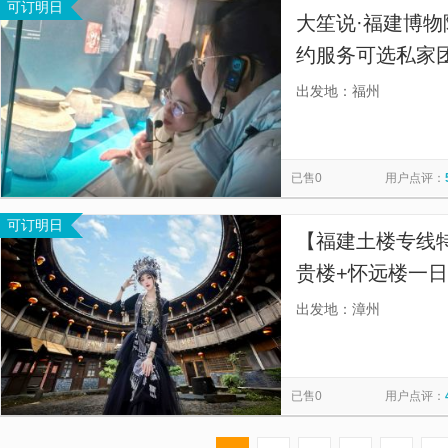
可订明日
大笙说·福建博物
约服务可选私家团
深讲师多年讲解
出发地：福州
nice】
已售0
用户点评：
可订明日
【福建土楼专线
贵楼+怀远楼一日
远楼一日游[携程
出发地：漳州
州可接送讲解+门
已售0
用户点评：