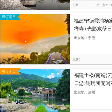
已售0
用户点评：
可订明日
福建宁德霞浦杨家
禅寺+光影东壁日落
门接送]霞浦一
出发地：宁德
送，亲子友好行
已售0
可订今日
福建土楼(南靖)
日游.纯玩团无喝茶
团，专车接送，
出发地：漳州