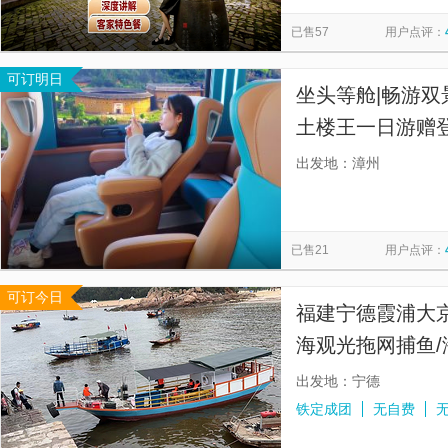
68海里景区
港仔后沙滩
田螺坑土楼群-下观景台
览
信
已售57
用户点评：
石狮十里黄金海岸旅游度假区
猴研岛
武夷山国家公园
息
可订明日
南少林寺
厦门园林植物园
永宁古镇
三坊七巷
坐头等舱|畅游双
土楼王一日游赠登
立座椅含餐、33
出发地：漳州
含餐]头等舱坐
已售21
用户点评：
可订今日
福建宁德霞浦大
海观光拖网捕鱼/
出发地：宁德
铁定成团
无自费