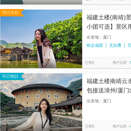
可订今日
福建土楼(南靖)
小团可选】景区
+深度讲解+纯玩
出发地：厦门
铁定成团
无自费
已售0
用户点评：
可订明日
福建土楼南靖云
包接送漳州/厦门
可选赠土楼之光
出发地：厦门
艺，寓教于乐，
已售0
用户点评：