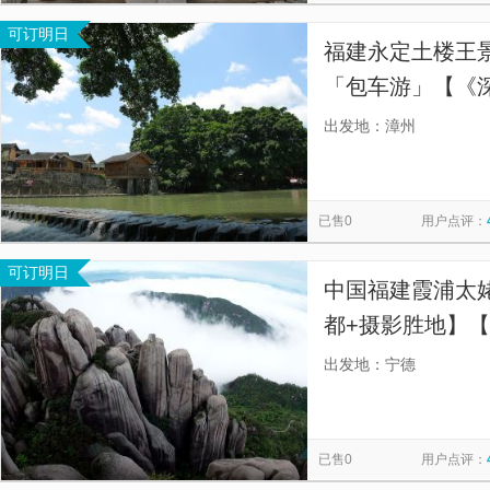
可订明日
福建永定土楼王
「包车游」【《
楼全景拍照看土
出发地：漳州
俗文化】
已售0
用户点评：
可订明日
中国福建霞浦太
都+摄影胜地】【
风景名胜区，以“
出发地：宁德
绝闻名，登山顶
已售0
用户点评：