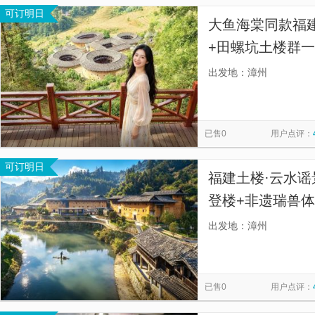
可订明日
大鱼海棠同款福
+田螺坑土楼群一
旅行社，土楼专
出发地：漳州
团，自有车队直
已售0
用户点评：
可订明日
福建土楼·云水谣
登楼+非遗瑞兽
区均有安排景区
出发地：漳州
玩，沉浸感受土
已售0
用户点评：