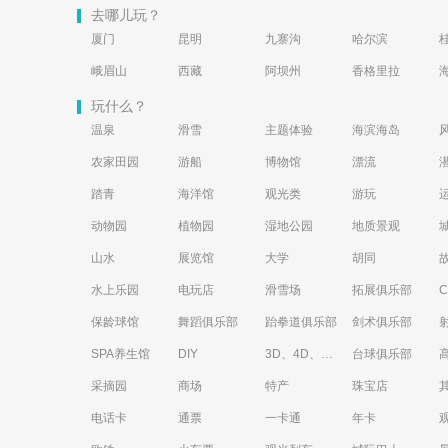
去哪儿玩？
厦门
昆明
九寨沟
哈尔滨
峨眉山
西藏
阿坝州
香格里拉
玩什么？
温泉
滑雪
主题体验
海滨海岛
农家田园
游船
博物馆
漂流
踏青
海洋馆
观光类
游玩
动物园
植物园
湿地公园
地质景观
山水
展览馆
大学
胡同
水上乐园
电玩店
滑雪场
拓展俱乐部
保龄球馆
舞蹈俱乐部
跆拳道俱乐部
剑术俱乐部
SPA养生馆
DIY
3D、4D、5D艺术体验馆
台球俱乐部
采摘园
商场
特产
珠宝店
电话卡
通票
一卡通
年卡