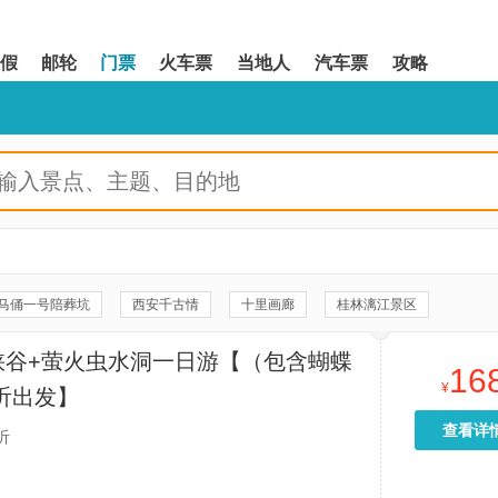
假
邮轮
门票
火车票
当地人
汽车票
攻略
马俑一号陪葬坑
西安千古情
十里画廊
桂林漓江景区
八达岭长城
《驼铃传奇》秀
20元人民币背景观景台
峡谷+萤火虫水洞一日游【（包含蝴蝶
16
恨歌》演出
遇龙河景区
珠海渔女
遇龙河竹筏漂游
¥
 临沂出发】
园
周庄沈厅
故宫博物院
双桥
周庄张厅
富安桥
查看详
沂
靖)云水谣景区-和贵楼
福建土楼(南靖)景区
情侣路