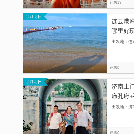
已售19
可订明日
连云港
哪里好
出发地：连
已售0
可订明日
济南上
庙孔府+
品，认
出发地：济
后人带
已售0