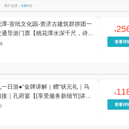
用户点评：
4.8
/5分
花潭-宣纸文化园-查济古建筑群拼团一
25
¥
交通导游门票【桃花潭水深千尺，诗画
您来-漫步查济古城】
查看详
城
一日游●"金牌讲解｜赠"状元礼｜马
11
¥
接｜孔府宴【[享受服务新细节]讲解
十年以上从业经验，讲解内容有趣不枯
查看详
宁
您的曲阜之旅增添一份乐趣！】