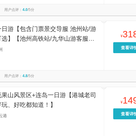
顶
寒山寺
秦始皇帝陵博物院-丽山园
星光大道
用户点评：
4.0
/5分
圆明园
港珠澳大桥游
维多利亚港
漓江三星游船
福建土楼永定景区
九马画山
香炉湾沙滩
天坛公园
游【包含门票景交导服 池州站/游
31
¥
可选】【池州高铁站/九华山游客服务
送，景区官方自营车辆，品质有保障
查看详
州
用户点评：
4.8
/5分
花果山风景区+连岛一日游【港城老司
14
¥
好玩、好吃都知道！】
查看详
云港