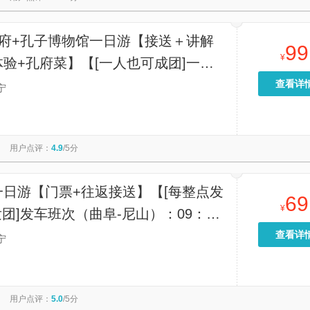
孔府+孔子博物馆一日游【接送＋讲解
99
¥
验+孔府菜】【[一人也可成团]一次
孔庙、孔府、孔子博物馆三大儒家圣
查看详
宁
站式深度感受曲阜千年圣贤文化。】
用户点评：
4.9
/5分
一日游【门票+往返接送】【[每整点发
69
¥
发团]发车班次（曲阜-尼山）：09：
7：00每整点发车。可任选车次。】
查看详
宁
用户点评：
5.0
/5分