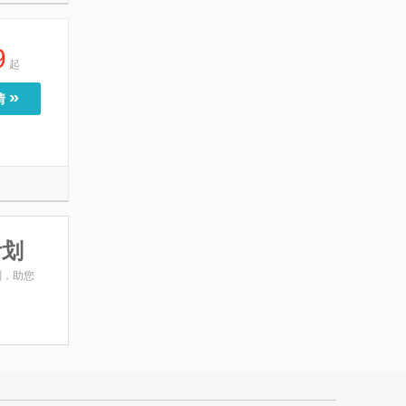
9
起
»
情
计划
划，助您