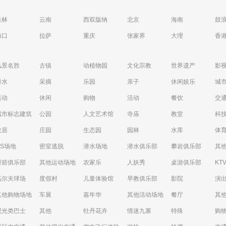
桂林
云南
西双版纳
北京
海南
鼓
海口
拉萨
重庆
张家界
大理
香
风景名胜
古镇
动植物园
文化宗教
世界遗产
影
潜水
采摘
乐园
亲子
休闲娱乐
城
运动
休闲
购物
活动
餐饮
交
城市标志建筑
公园
人文艺术馆
寺庙
教堂
科
故居
庄园
生态园
园林
水库
体
CS场地
密室逃脱
潜水场地
潜水俱乐部
攀岩俱乐部
其
射箭俱乐部
其他运动场地
农家乐
人妖秀
桌游俱乐部
KT
高尔夫球场
度假村
儿童体验馆
早教俱乐部
影院
演
其他购物场地
车展
嘉年华
其他活动场地
餐厅
其
观光类巴士
其他
牡丹花卉
情迷九寨
特殊
购