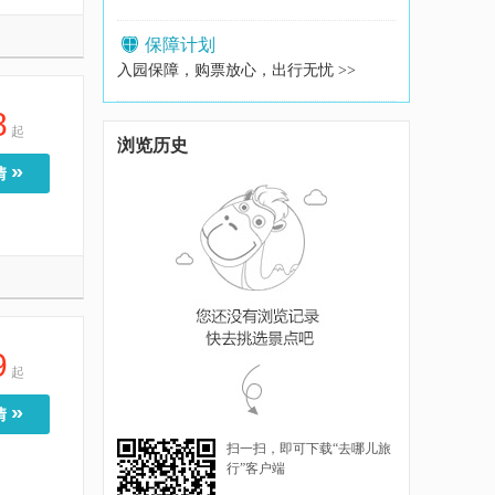
保障计划
入园保障，购票放心，出行无忧 >>
8
起
浏览历史
»
情
9
起
»
情
扫一扫，即可下载“去哪儿旅
行”客户端