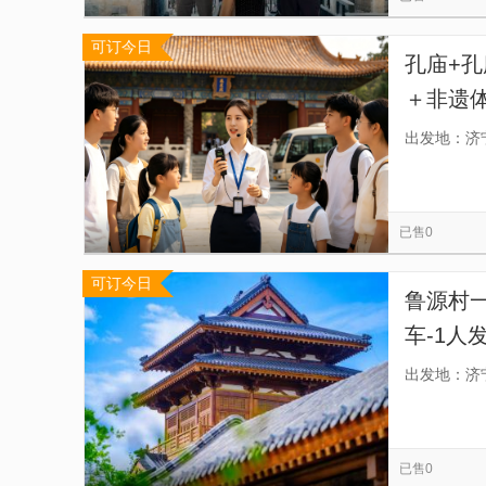
可订今日
孔庙+
＋非遗体
性打卡
出发地：济
地，一
已售0
可订今日
鲁源村
车-1人
00-1
出发地：济
已售0