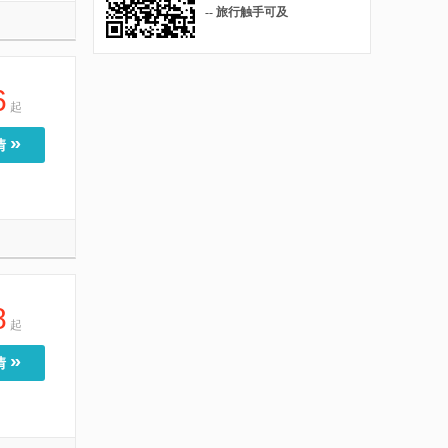
-- 旅行触手可及
6
起
»
情
8
起
»
情