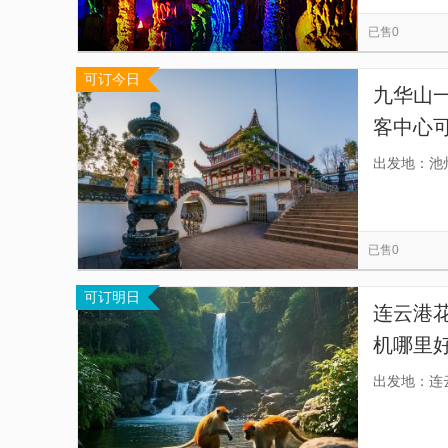
慕田峪长城
西安事变旧址五间厅
太平山
览
信
已售0
都江堰景区
贞丰文化街
南湖秋月
息
可订今日
佛山市祖庙博物馆
金紫荆广场
天星小轮
九华山一日
客中心
中心接
出发地：池
~】
已售0
可订明日
连云港
机哪里
出发地：连