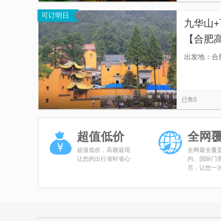
可订明日
九华山
【合肥
游直通
出发地：合
已售0
超值低价
全网
超值低价，高额返现
全网最全覆
让您的出行省时省心
内、国际门
尽，让您一