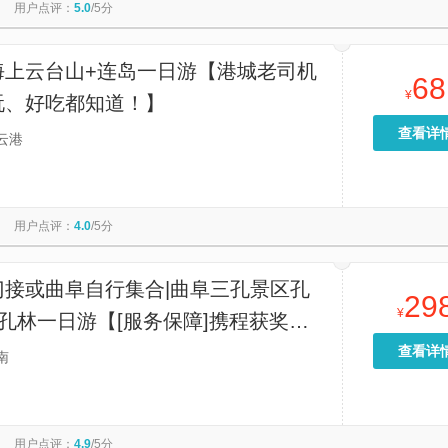
用户点评：
5.0
/5分
海上云台山+连岛一日游【港城老司机
68
¥
玩、好吃都知道！】
查看详
云港
用户点评：
4.0
/5分
门接或曲阜自行集合|曲阜三孔景区孔
29
¥
孔林一日游【[服务保障]携程获奖产
证金牌导游服务+导游蓝牙耳麦+孔子
查看详
南
队讲解】
用户点评：
4.9
/5分