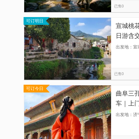
已售0
可订明日
宣城桃
日游含
仙境等
出发地：宣
已售0
可订今日
曲阜三孔
车｜上门
员具有
出发地：济
燥，为