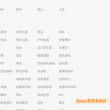
浪屿
杭州
黄山
上海
港
视基地
名胜古迹
赏花
演出
市风光
地质公园
户外拓展
美食餐饮
通
其他
旧门票主题
古建筑
技馆
遗址
陵墓陵园
赏花场地
育馆
草原
其他观光场地
游乐园
他游玩场地
羽毛球馆
游泳馆
健身俱乐部
V
瑜伽俱乐部
温泉酒店
洗浴中心
出场地
游艇俱乐部
活动俱乐部
其他休闲场地
他餐饮
码头
其他交通
wifi
去app享受更低价
物村直通车
机场接送
包车
租车