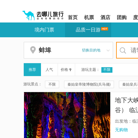
请
提
提
按
示:
示:
shift+enter
您
您
首页
机票
酒店
团购
度
进
已
已
入
进
离
境内门票
品质一日游
去
入
开
哪
网
网
网
站
站
智
导
导
蚌埠
切换目的地
能
航
航
导
区,
区
盲
本
语
区
推荐
人气
价格
游玩主题：
不限
音
域
引
含
游玩景点：
不限
秦始皇帝陵博物院(兵马俑)
秦始皇兵
导
有
模
6
秦兵马俑三号坑遗址
华清宫
颐和园
式
个
地下大
模
秦兵马俑二号坑遗址大厅
兴坪古镇
《长
块,
谷）
按
珠海大剧院
周庄
云水谣景区
拙政
下
出发地：临
Tab
福建土楼(南靖)云水谣景区-怀远楼
福建土楼(南
无购物
键
浏