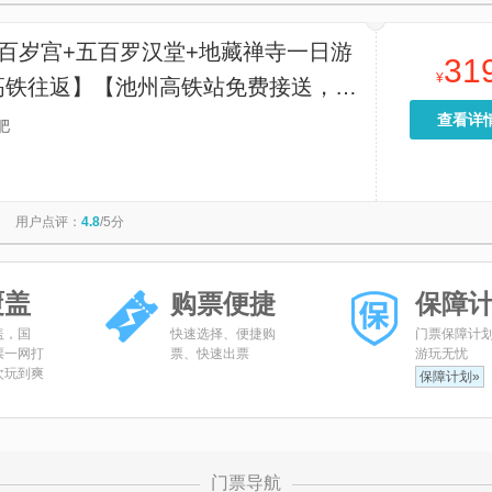
+百岁宫+五百罗汉堂+地藏禅寺一日游
31
¥
高铁往返】【池州高铁站免费接送，旅
车，一人一座~】
查看详
肥
用户点评：
4.8
/5分
覆盖
购票便捷
保障
盖，国
快速选择、便捷购
门票保障计
票一网打
票、快速出票
游玩无忧
次玩到爽
保障计划»
门票导航