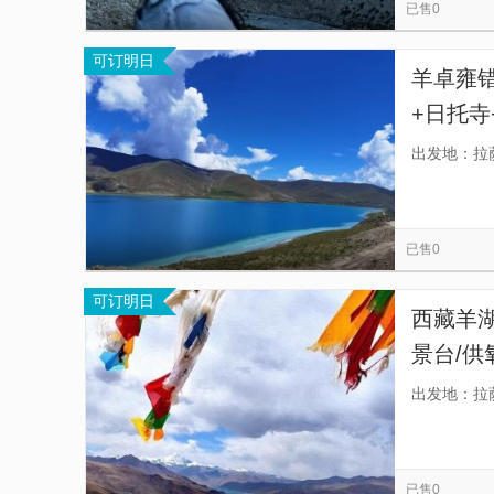
已售0
可订明日
羊卓雍错
+日托寺
间商】
出发地：拉
已售0
可订明日
西藏羊湖
景台/供
降价，可
出发地：拉
行中无
已售0