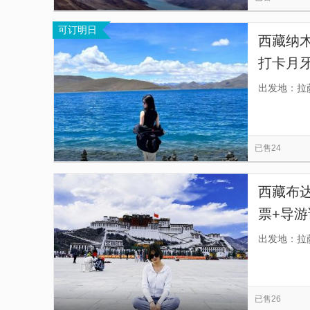
可订明日
西藏纳
打卡月
出发地：拉
已售24
西藏布
票+导游
团丨大昭
出发地：拉
已售26