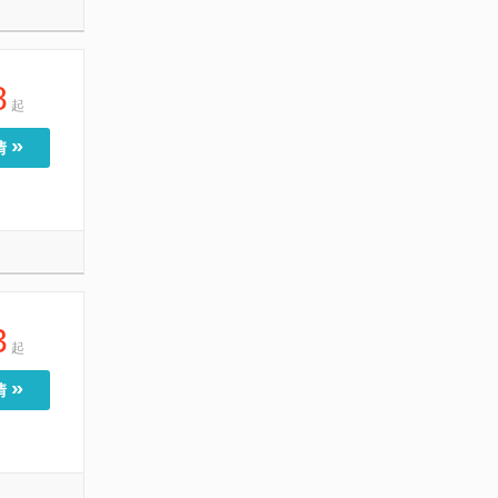
8
起
»
情
3
起
»
情