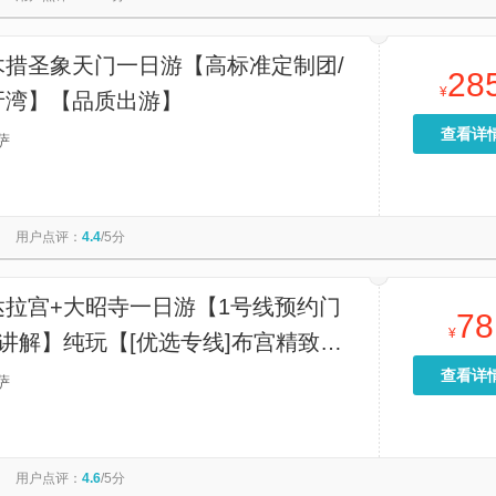
木措圣象天门一日游【高标准定制团/
28
¥
牙湾】【品质出游】
查看详
萨
用户点评：
4.4
/5分
达拉宫+大昭寺一日游【1号线预约门
78
¥
讲解】纯玩【[优选专线]布宫精致小
寺小团 | 纯玩无忧丨全程】
查看详
萨
用户点评：
4.6
/5分