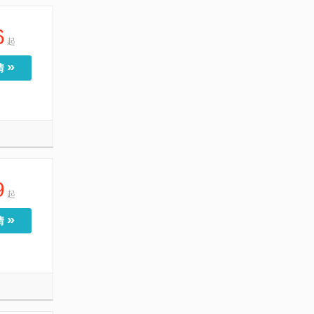
6
起
»
情
9
起
»
情