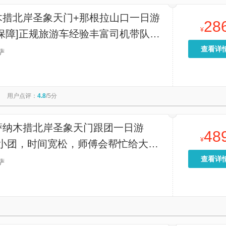
木措北岸圣象天门+那根拉山口一日游
28
¥
保障]正规旅游车经验丰富司机带队，
务】
查看详
萨
用户点评：
4.8
/5分
萨纳木措北岸圣象天门跟团一日游
48
¥
人小团，时间宽松，师傅会帮忙给大家
自由行程】
查看详
萨