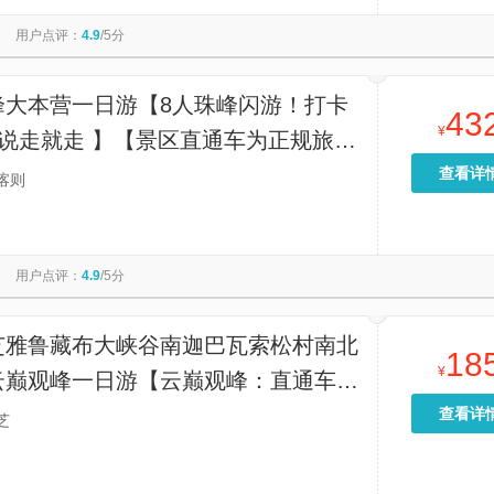
拉观景台
色季拉山观景台
扎什伦布寺
果果塘大拐弯-墨脱
用户点评：
4.9
/5分
鲁朗林海
昌都本地玩乐
羊卓雍措雅布观景台
峰大本营一日游【8人珠峰闪游！打卡
43
¥
，说走就走 】【景区直通车为正规旅游
全有保障，还赠次日返程，全程省心又
查看详
喀则
】
用户点评：
4.9
/5分
芝雅鲁藏布大峡谷南迦巴瓦索松村南北
18
¥
云巅观峰一日游【云巅观峰：直通车/
6-8人小团一日游】
查看详
芝