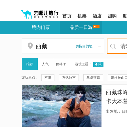
请
提
提
按
示:
示:
shift+enter
您
您
首页
机票
酒店
团购
度
进
已
已
入
进
离
境内门票
品质一日游
去
入
开
哪
网
网
网
站
站
智
导
导
西藏
切换目的地
能
航
航
导
区,
区
盲
本
语
区
推荐
人气
价格
游玩主题：
不限
音
域
引
含
游玩景点：
不限
布达拉宫
羊卓雍错
那根拉山
导
有
模
6
大昭寺
雅鲁藏布大峡谷
纳木措圣象天门
式
个
西藏珠
模
八廓街
南迦巴瓦峰
日托寺
布达拉
块,
卡大本
按
岗巴拉山
罗布林卡
文成公主剧场
游车，
下
出发地：日
Tab
又安心
冈仁波齐
然乌湖
佛掌沙丘
拉萨河
键
浏