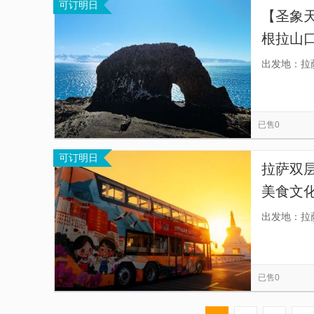
可订明日
【圣象
根拉山
地纳木
出发地：拉
典团商
已售0
可订明日
拉萨双层
美食文
光巴士]
出发地：拉
颂歌；
已售0