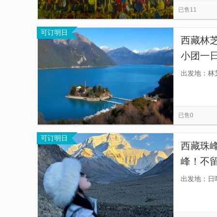
已售11
可订明日
西藏林芝
小团一
定沟】
出发地：林
已售0
可订明日
西藏珠
峰！不
安全有
出发地：日
心。】