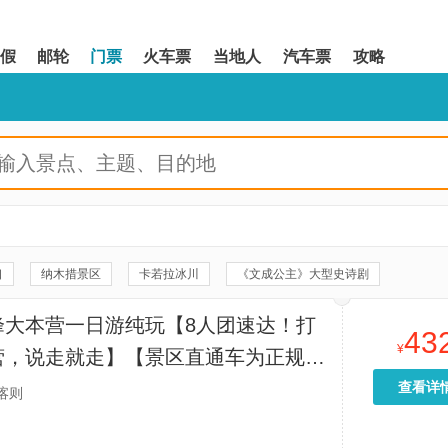
假
邮轮
门票
火车票
当地人
汽车票
攻略
口
纳木措景区
卡若拉冰川
《文成公主》大型史诗剧
纳木措国家公园
念青唐古拉观景台
珠峰大本营
巴松措
峰大本营一日游纯玩【8人团速达！打
43
宫广场
念青唐古拉山
纳木措扎西岛
雅江河谷观景台
¥
营，说走就走】【景区直通车为正规旅
嘉措拉山口
色拉寺
纳木错国家风景区
鲁朗国际旅游小镇
安全有保障，还赠次日返程，全程省心
查看详
喀则
。】
西藏博物馆
卡定沟景区
大昭寺广场
索松村