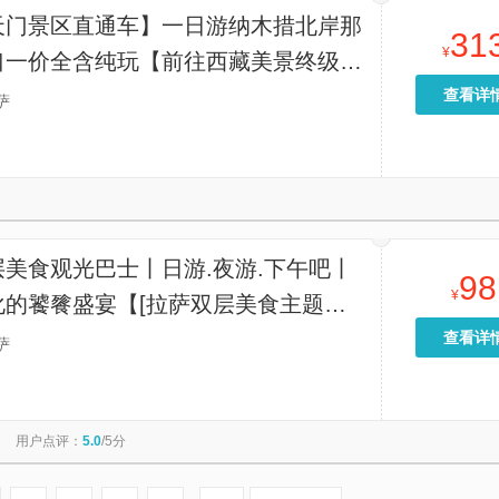
天门景区直通车】一日游纳木措北岸那
31
¥
口一价全含纯玩【前往西藏美景终级之
措北岸圣象天门景区，一价全含可选经
查看详
萨
务团含餐/不含餐】
美食观光巴士丨日游.夜游.下午吧丨
98
¥
化的饕餮盛宴【[拉萨双层美食主题观
双层空间.全景天窗；匠心席位，团结
查看详
萨
邂逅新西藏灵魂，品味新西藏表达】
用户点评：
5.0
/5分