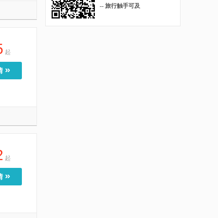
-- 旅行触手可及
5
起
»
情
2
起
»
情