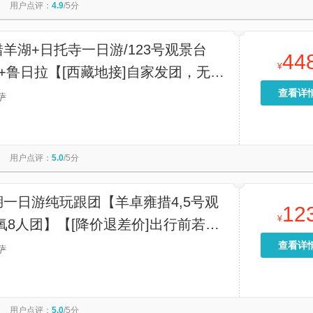
用户点评：
4.9
/5分
羊湖+日托寺一日游/123号观景台
44
¥
+鲁日拉【[西藏地接]自家发团，无中
查看详
萨
用户点评：
5.0
/5分
一日游纯玩跟团【羊卓雍措4,5号观
12
¥
氧8人团】【[降价退差价]出行前若有
凭截图退还差价 [行程透明无套路]旅
查看详
萨
套路，无隐形消费】
用户点评：
5.0
/5分