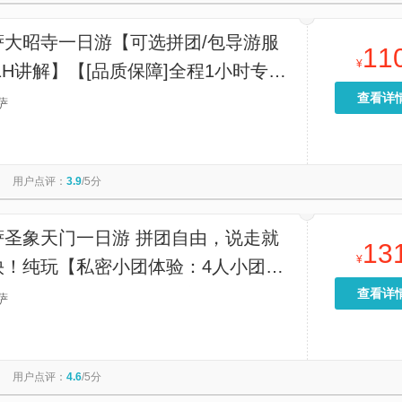
萨大昭寺一日游【可选拼团/包导游服
11
¥
1H讲解】【[品质保障]全程1小时专业
不打擦边球，请区别于低价团！】
查看详
萨
用户点评：
3.9
/5分
萨圣象天门一日游 拼团自由，说走就
13
¥
快！纯玩【私密小团体验：4人小团出
由随性，念青唐古拉山的美景，不被大
查看详
萨
束缚。】
用户点评：
4.6
/5分