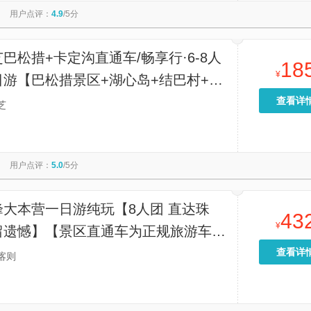
用户点评：
4.9
/5分
巴松措+卡定沟直通车/畅享行·6-8人
18
¥
日游【巴松措景区+湖心岛+结巴村+卡
查看详
芝
用户点评：
5.0
/5分
峰大本营一日游纯玩【8人团 直达珠
43
¥
留遗憾】【景区直通车为正规旅游车，
保障，还赠次日返程，全程省心又安
查看详
喀则