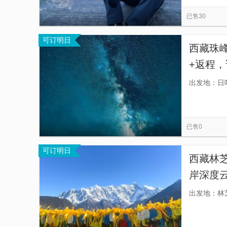
加乌拉
珠穆朗玛峰
萨普神山
鲁日
览
信
已售30
哲蚌寺
小昭寺
羊卓雍错景区-1号观景台
息
可订明日
雅鲁藏布江
药王山
西藏珠
+返程
车，安
出发地：日
安心。
已售0
可订明日
西藏林
岸深度
畅享行·
出发地：林