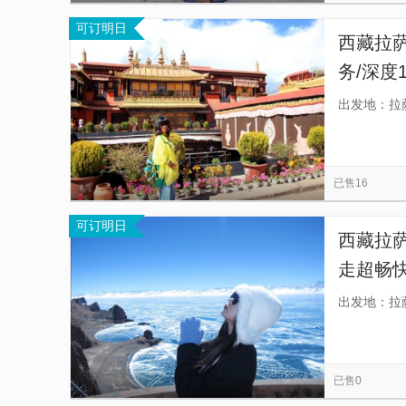
可订明日
西藏拉
务/深度
讲解，
出发地：拉
已售16
可订明日
西藏拉
走超畅
行，自
出发地：拉
团节奏
已售0