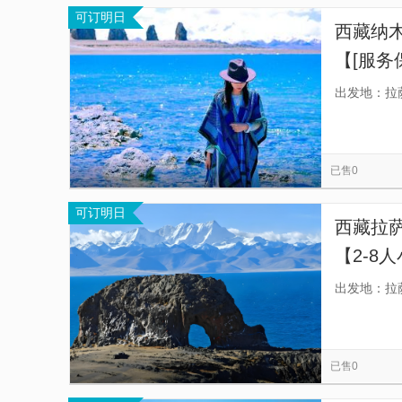
可订明日
西藏纳
【[服务
笑脸服
出发地：拉
已售0
可订明日
西藏拉
【2-8
拍照。
出发地：拉
已售0