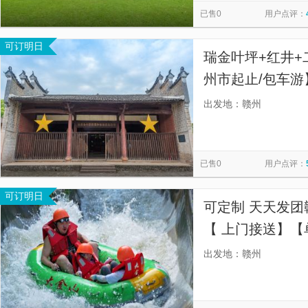
已售0
用户点评：
可订明日
瑞金叶坪+红井+
州市起止/包车游
接送，实现晚起
出发地：赣州
已售0
用户点评：
可订明日
可定制 天天发
【 上门接送】【
自由出行】
出发地：赣州