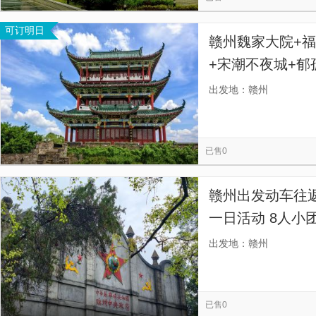
可订明日
赣州魏家大院+福
+宋潮不夜城+郁
VIP服务】
出发地：赣州
已售0
赣州出发动车往返
一日活动 8人小
出发，舒适动车
出发地：赣州
色圣地，行程高
已售0