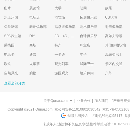
山水
展览馆
大学
胡同
故居
水上乐园
电玩店
滑雪场
拓展俱乐部
CS场地
保龄球馆
舞蹈俱乐部
跆拳道俱乐部
剑术俱乐部
射箭俱乐部
SPA养生馆
DIY
3D、4D、5D艺术体验馆
台球俱乐部
高尔夫球场
采摘园
商场
特产
珠宝店
其他购物场地
电话卡
通票
一卡通
年卡
观光类巴士
欧铁
火车票
观光列车
城际巴士
景区内交通
自然风光
购物
游园观光
娱乐休闲
户外
查看全部分类
关于Qunar.com
|
业务合作
|
加入我们
|
"严重违规
Copyright ©2021 Qunar.com
京公网安备11010802030542
京ICP备050210
去哪儿网投诉、咨询热线电话95117
举报
未成年人/违法和不良信息/算法推荐举报电话：010-59606