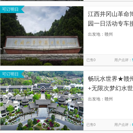
可订明日
江西井冈山革命
园一日活动专车
专车接送，】
出发地：赣州
已售0
用户点评：
可订明日
畅玩水世界★赣
+无限次梦幻水世
（陶艺坊体验券
出发地：赣州
已售0
用户点评：