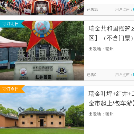
赣州极地海洋世界
赣州森林动物园
八境台
南武当
览
信
已售15
用户点评：
将军园
赣州天沐·阳明温泉
七鲤古镇度假区
郁孤
息
可订明日
汉仙岩风景名胜区
赣江源景区
天龙山景区
阳明寨
瑞金共和国摇篮
龙南市古城墙
定南客家古城
赣州蘑菇小镇
区】（不含门票
团（可替换行程
出发地：赣州
游）】
已售0
用户点评：
可订今日
瑞金叶坪+红井+
金市起止/包车游
接送，实现晚起
出发地：赣州