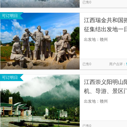
已售0
可订明日
江西瑞金共和国
征集结出发地一
私密性强，性价
出发地：赣州
已售0
用户点评：
可订明日
江西崇义阳明山
机、导游、景区
价，多人成团也
出发地：赣州
已售0