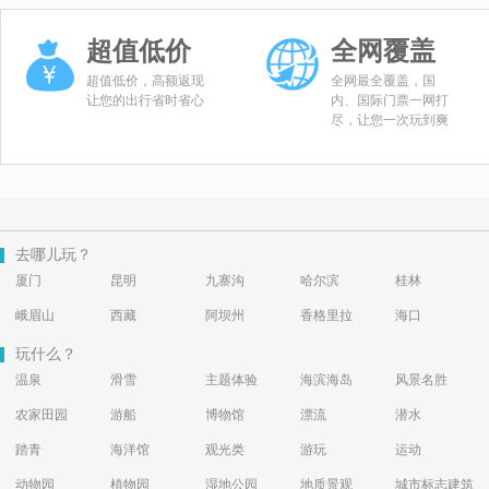
超值低价
全网覆盖
超值低价，高额返现
全网最全覆盖，国
让您的出行省时省心
内、国际门票一网打
尽，让您一次玩到爽
去哪儿玩？
厦门
昆明
九寨沟
哈尔滨
桂林
峨眉山
西藏
阿坝州
香格里拉
海口
玩什么？
温泉
滑雪
主题体验
海滨海岛
风景名胜
农家田园
游船
博物馆
漂流
潜水
踏青
海洋馆
观光类
游玩
运动
动物园
植物园
湿地公园
地质景观
城市标志建筑