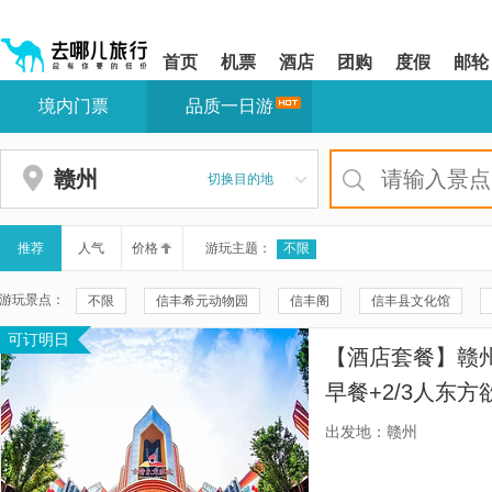
请
提
提
按
示:
示:
shift+enter
您
您
首页
机票
酒店
团购
度假
邮轮
进
已
已
入
进
离
境内门票
品质一日游
去
入
开
哪
网
网
网
站
站
智
导
导
赣州
切换目的地
能
航
航
导
区,
区
盲
本
语
区
推荐
人气
价格
游玩主题：
不限
音
域
引
含
游玩景点：
不限
信丰希元动物园
信丰阁
信丰县文化馆
导
有
模
6
可订明日
于都濂溪书院
中国于都硒博馆
于都大草原
于都县
式
个
【酒店套餐】赣州
模
赣州方特东方欲晓
郁孤台公园
信丰县烈士陵园
三
块,
早餐+2/3人东
按
信丰县博物馆
蒋经国先生旧居
古浮桥
赣州阳明湖
下
出发地：赣州
Tab
瑞金共和国摇篮旅游区
上堡梯田
共和国摇篮旅游区-叶
键
浏