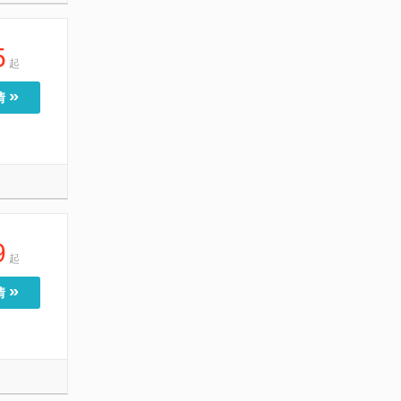
5
起
»
情
9
起
»
情