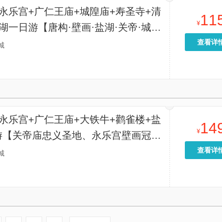
永乐宫+广仁王庙+城隍庙+寿圣寺+清
11
¥
湖一日游【唐构·壁画·盐湖·关帝·城隍
，一日尽收国保精华。】
查看详
城
永乐宫+广仁王庙+大铁牛+鹳雀楼+盐
14
¥
游【关帝庙忠义圣地、永乐宫壁画冠绝
广仁王庙唐代木构孤例、大铁牛唐代冶
查看详
城
、鹳雀楼四大名楼之一】