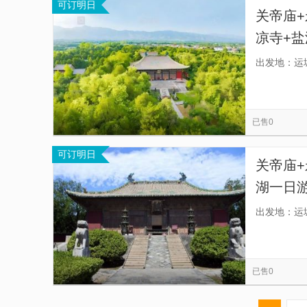
可订明日
关帝庙+
凉寺+盐
·双寺
出发地：运
已售0
可订明日
关帝庙+
湖一日
天下、
出发地：运
铸瑰宝
已售0