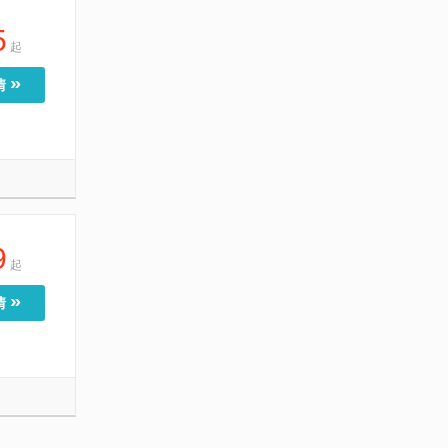
5
起
»
情
9
起
»
情