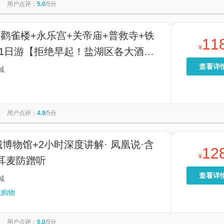
用户点评：
5.0
/5分
团·鹳雀楼+永乐宫+关帝庙+普救寺+铁
11
¥
1日游【拒绝早起！盐湖区各大酒店/
费上门接；】
查看详
城
用户点评：
4.9
/5分
博物馆+2小时深度讲解· 凤凰说·含
12
¥
耳麦防蹭听
查看详
城
无购物
用户点评：
0.0
/5分