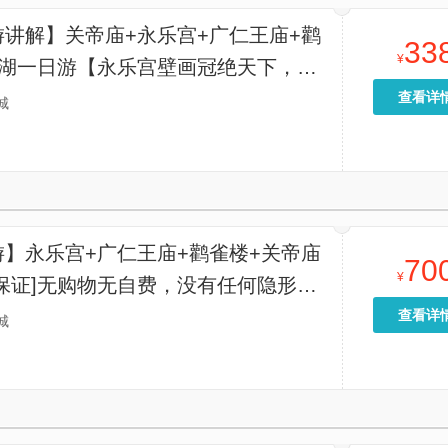
游讲解】关帝庙+永乐宫+广仁王庙+鹳
33
¥
盐湖一日游【永乐宫壁画冠绝天下，广
唐代木构孤例，关帝庙忠义圣地，鹳雀
查看详
城
名篇，盐湖自然奇观，尽揽河东五绝】
游】永乐宫+广仁王庙+鹳雀楼+关帝庙
70
¥
保证]无购物无自费，没有任何隐形购
】
查看详
城