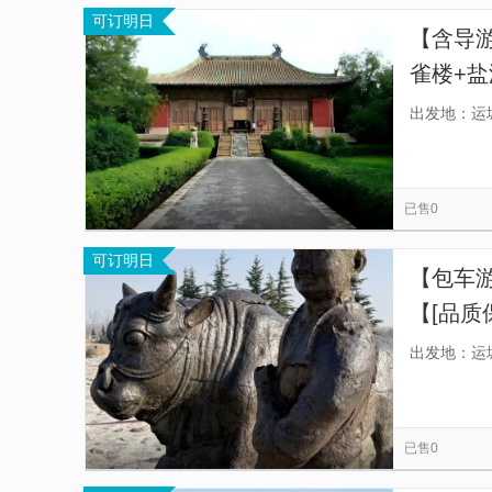
可订明日
【含导
雀楼+
仁王庙
出发地：运
楼黄河
已售0
可订明日
【包车
【[品质
物店。
出发地：运
已售0