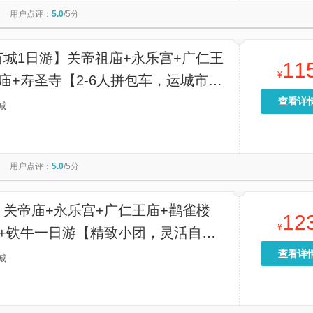
用户点评：
5.0
/5分
芮城1日游】关帝祖庙+永乐宫+广仁王
11
¥
庙+寿圣寺【2-6人拼包车，运城市区
高铁站上门接送】
查看详
城
用户点评：
5.0
/5分
】关帝庙+永乐宫+广仁王庙+鹳雀楼
12
¥
寺+铁牛一日游【精致小团，灵活自
职司机兼职向导。】
查看详
城