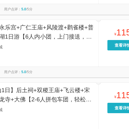
天主教堂
天沐·夏都温泉水疗中心
华山
新绛古城
用户点评：
5.0
/5分
运城本地玩乐
垣曲县体育场
垣曲县文化中心
常平关帝家庙
运城莺莺塔
永乐宫+广仁王庙+风陵渡+鹳雀楼+普
11
¥
盐湖1日游【6人内小团，上门接送，一
打卡8个运城代表性景点。】
查看详
城
用户点评：
5.0
/5分
1日】后土祠+双稷王庙+飞云楼+宋
11
¥
龙寺+大佛【2-6人拼包车团，轻松打
国保，大量时间留于壁画青龙寺】
查看详
城