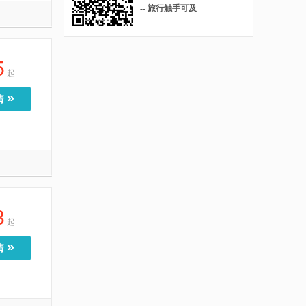
-- 旅行触手可及
5
起
»
情
3
起
»
情