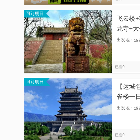
可订明日
飞云楼+
龙寺+
绝走马
出发地：运
管家，
已售0
可订明日
【运城
雀楼一日
辆费用
出发地：运
已售0