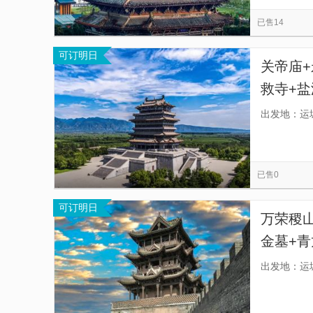
寿圣寺
池神庙
司马光祠景区
新绛
览
信
已售14
垣曲县文化馆
夏县泗交林溪露营服务中心
息
可订明日
垣曲县体育公园
关帝祖庙
太阴寺
关帝庙+
救寺+
天轻松
出发地：运
已售0
可订明日
万荣稷山
金墓+青
卡7处
出发地：运