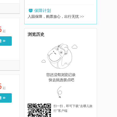
保障计划
入园保障，购票放心，出行无忧 >>
5
起
浏览历史
»
情
5
起
»
情
扫一扫，即可下载“去哪儿旅
行”客户端