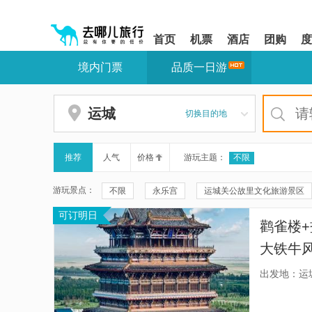
请
提
提
按
示:
示:
shift+enter
您
您
首页
机票
酒店
团购
度
进
已
已
入
进
离
境内门票
品质一日游
去
入
开
哪
网
网
网
站
站
智
导
导
运城
切换目的地
能
航
航
导
区,
区
盲
本
语
区
推荐
人气
价格
游玩主题：
不限
音
域
引
含
游玩景点：
不限
永乐宫
运城关公故里文化旅游景区
导
有
模
6
可订明日
运城盐湖
后土祠
万荣稷王庙
李家
式
个
鹳雀楼+
模
稷山稷王庙
大佛寺
新绛县绛州署景区
块,
大铁牛
按
中国死海运城盐湖-七彩盐湖景区
稷益庙
全程无
下
出发地：运
Tab
盐湖黄
关帝圣像
风陵古渡
城隍庙
山西黄
键
浏