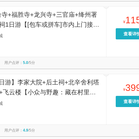
寺+福胜寺+龙兴寺+三官庙+绛州署
11
¥
祠1日游【[包车或拼车]市内上门接
辆费用全含】
查看详
城
用户点评：
5.0
/5分
1日游】李家大院+后土祠+北辛舍利塔
39
¥
庙+飞云楼【小众与野趣：藏在村里的
查看详
城
用户点评：
4.9
/5分