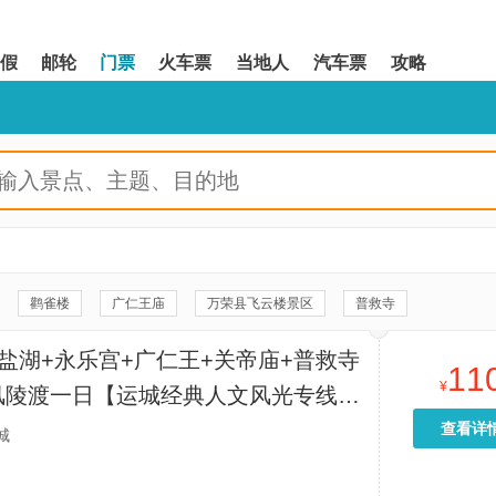
假
邮轮
门票
火车票
当地人
汽车票
攻略
鹳雀楼
广仁王庙
万荣县飞云楼景区
普救寺
大院
福胜寺
马村砖雕墓
青龙寺
龙兴寺
盐湖+永乐宫+广仁王+关帝庙+普救寺
11
运城博物馆
白台寺
黄河大铁牛
¥
风陵渡一日【运城经典人文风光专线，
蒲津渡遗址博物馆
永济唐铁牛博物馆
黄河大梯子崖
三官庙
购物无套路，灵活自由慢游，遍览古建
查看详
城
河名楼底】
河壶口瀑布旅游区
岚山根运城印象
运城盬街
堆云洞