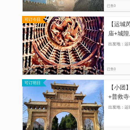
已售0
可订今日
【运城
庙+城隍
酒店、
出发地：运
已售0
可订明日
【小团
+普救
由，专
出发地：运