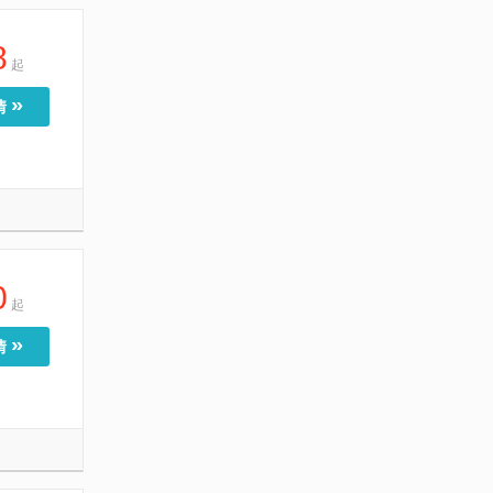
8
起
»
情
0
起
»
情