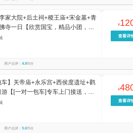
李家大院+后土祠+稷王庙+宋金墓+青
12
¥
大佛寺一日【欣赏国宝，精品小团，拒
观花，品质有保障，全程有一对一旅游
查看详
城
保姆级出行！】
用户点评：
4.9
/5分
包车】关帝庙+永乐宫+西侯度遗址+鹳
48
¥
游【[一对一包车]专车上门接送，车
全含】
查看详
城
用户点评：
5.0
/5分