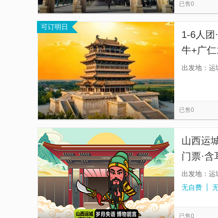
已售0
可订明日
1-6人
牛+广仁
北站免
出发地：运
已售0
山西运城
门票·含
出发地：运
无自费
已售0