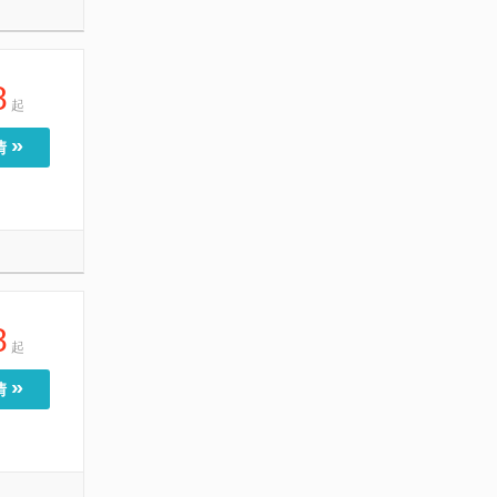
8
起
»
情
8
起
»
情