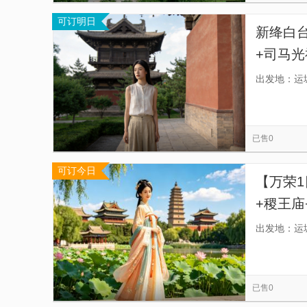
可订明日
新绛白台
+司马光
送，车
出发地：运
已售0
可订今日
【万荣
+稷王
国宝】
出发地：运
已售0