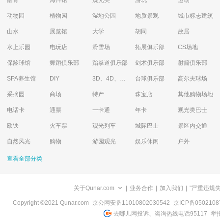
踏青
海洋馆
观光类
游玩
运动
动物园
植物园
湿地公园
地质景观
城市标志建筑
山水
展览馆
大学
胡同
故居
水上乐园
电玩店
滑雪场
拓展俱乐部
CS场地
保龄球馆
舞蹈俱乐部
跆拳道俱乐部
剑术俱乐部
射箭俱乐部
SPA养生馆
DIY
3D、4D、5D艺术体验馆
台球俱乐部
高尔夫球场
采摘园
商场
特产
珠宝店
其他购物场地
电话卡
通票
一卡通
年卡
观光类巴士
欧铁
火车票
观光列车
城际巴士
景区内交通
自然风光
购物
游园观光
娱乐休闲
户外
查看全部分类
关于Qunar.com
|
业务合作
|
加入我们
|
"严重违规
Copyright ©2021 Qunar.com
京公网安备11010802030542
京ICP备050210
去哪儿网投诉、咨询热线电话95117
举报