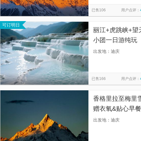
纳帕海观景台
束河古镇
贺龙桥
拉市海
泸沽
览
信
已售106
用户点评：
千年菩提树
拉市海茶马古道
圣伊莱尔-圣梅曼
白
息
可订明日
梅里雪山国家公园景区-日照金山
稻城亚丁
哈巴雪山
丽江+虎跳峡+望
梅里雪山观景台
丽江千古情
大理古城
小团一日游纯玩【
华景点：上虎跳峡
出发地：迪庆
瀑观景台+哈巴
已售166
用户点评：
香格里拉至梅里
赠衣氧&贴心早餐】
私家团任选，赠
出发地：迪庆
温度；】