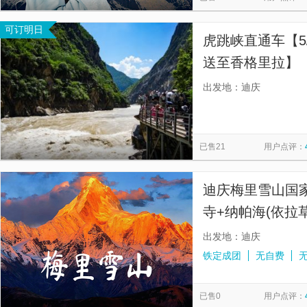
可订明日
虎跳峡直通车【5
送至香格里拉】
的不同出行时间
出发地：迪庆
已售21
用户点评：
迪庆梅里雪山国
寺+纳帕海(依拉
气防寒服使用|可
出发地：迪庆
铁定成团
无自费
已售0
用户点评：