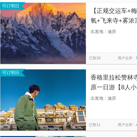
可订明日
【正规交运车+梅
氧+飞来寺+雾
+正规营运车+当
出发地：迪庆
险+古城接送】
已售28
用户点评：
可订明日
香格里拉松赞林
原一日游【8人小
远离大团杂乱差，
出发地：迪庆
行力荐产品；】
已售11
用户点评：