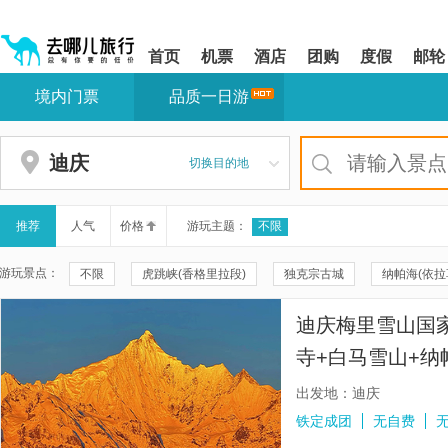
请
提
提
按
示:
示:
shift+enter
您
您
首页
机票
酒店
团购
度假
邮轮
进
已
已
入
进
离
境内门票
品质一日游
去
入
开
哪
网
网
网
站
站
智
导
导
迪庆
切换目的地
能
航
航
导
区,
区
盲
本
语
区
推荐
人气
价格
游玩主题：
不限
音
域
引
含
游玩景点：
不限
虎跳峡(香格里拉段)
独克宗古城
纳帕海(依拉
导
有
模
6
普达措国家公园
白水台
噶丹松赞林寺
小中甸花海
式
个
迪庆梅里雪山国
模
纳帕海环湖路
香格里拉巴拉格宗风景名胜区
丽江古城
块,
寺+白马雪山+纳
按
望天瀑观景台
香格里拉和谐塔中塔
上虎跳峡
松赞
内小团氧气防寒
下
出发地：迪庆
Tab
云南香格里拉中虎跳峡
丽江十八弯金沙江观景台
梅里雪
铁定成团
无自费
键
浏