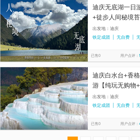
迪庆无底湖一日
+徒步人间秘境
出发地：迪庆
铁定成团
无自费
已售0
用户点评：
迪庆白水台+香
游【纯玩无购物
里拉/丽江止】
出发地：迪庆
铁定成团
无自费
已售0
用户点评：