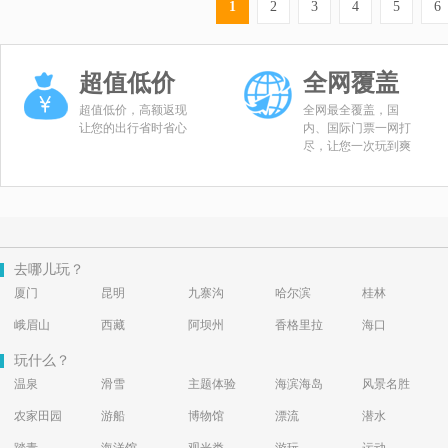
1
2
3
4
5
6
超值低价
全网覆盖
超值低价，高额返现
全网最全覆盖，国
让您的出行省时省心
内、国际门票一网打
尽，让您一次玩到爽
去哪儿玩？
厦门
昆明
九寨沟
哈尔滨
桂林
峨眉山
西藏
阿坝州
香格里拉
海口
玩什么？
温泉
滑雪
主题体验
海滨海岛
风景名胜
农家田园
游船
博物馆
漂流
潜水