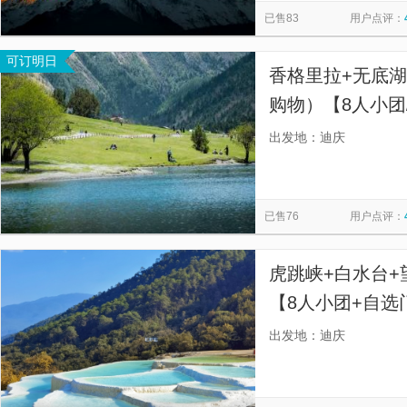
已售83
用户点评：
可订明日
香格里拉+无底湖
购物）【8人小团
差，远离走马观
出发地：迪庆
佳；】
已售76
用户点评：
虎跳峡+白水台+
【8人小团+自
心拍，充足时间
出发地：迪庆