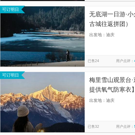
可订明日
无底湖一日游·小
古城往返拼团）
（私咨询服），
出发地：迪庆
已售24
用户点评：
可订明日
梅里雪山观景台·
提供氧气防寒衣】
瓶氧气+提供防
出发地：迪庆
已售32
用户点评：