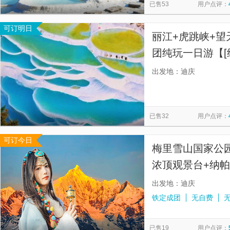
已售53
用户点评：
可订明日
丽江+虎跳峡+望
团纯玩一日游【[
擦边，不压缩游
出发地：迪庆
峡和白水台！】
已售32
用户点评：
可订今日
梅里雪山国家公
浓顶观景台+纳帕
人/8人团|含氧气
出发地：迪庆
铁定成团
无自费
已售19
用户点评：