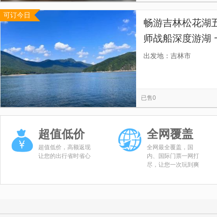
可订今日
畅游吉林松花湖
师战船深度游湖 
出发地：吉林市
已售0
超值低价
全网覆盖
超值低价，高额返现
全网最全覆盖，国
让您的出行省时省心
内、国际门票一网打
尽，让您一次玩到爽