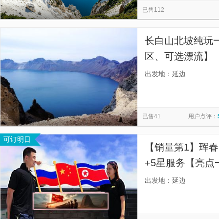
已售112
长白山北坡纯玩
区、可选漂流】
等，可选漂流】
出发地：延边
已售41
用户点评：
可订明日
【销量第1】珲
+5星服务【亮点
总社发团，可选大
出发地：延边
物，无隐形消费