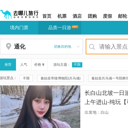
请
提
提
按
示:
示:
shift+enter
您
您
首页
机票
酒店
团购
度假
邮轮
进
已
已
入
进
离
境内门票
品质一日游
去
入
开
哪
网
网
网
站
站
智
导
导
通化
切换目的地
能
航
航
导
区,
区
盲
本
语
区
推荐
人气
价格
游玩主题：
不限
音
域
引
含
游玩景点：
不限
秦始皇帝陵博物院(兵马俑)
秦始皇兵马俑一号陪葬
导
有
模
6
秦兵马俑三号坑遗址
华清宫
颐和园
20元人民币
式
个
长白山北坡一日游
模
兴坪古镇
秦兵马俑二号坑遗址大厅
遇龙河景区
遇
块,
上午进山-纯玩
按
珠海大剧院
周庄
云水谣景区
拙政园
周庄沈
下
出发地：白山
Tab
福建土楼(南靖)云水谣景区-怀远楼
福建土楼(南靖)云水谣景区-
键
浏