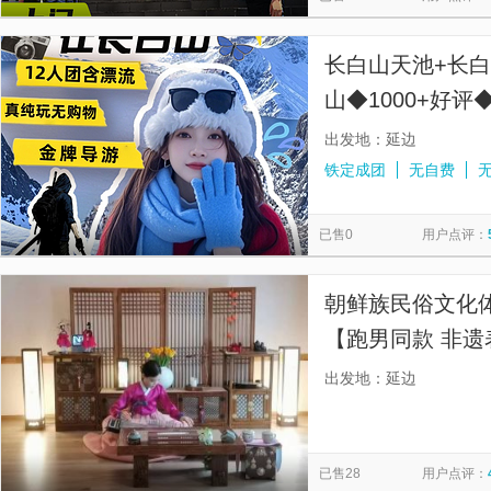
长白山天池+长
山◆1000+好
出发地：延边
铁定成团
无自费
已售0
用户点评：
朝鲜族民俗文化
【跑男同款 非
沉浸式旅游】
出发地：延边
已售28
用户点评：