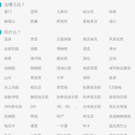
去哪儿玩？
厦门
昆明
九寨沟
哈尔滨
桂林
峨眉山
西藏
阿坝州
香格里拉
海口
玩什么？
温泉
滑雪
主题体验
海滨海岛
风景名胜
农家田园
游船
博物馆
漂流
潜水
踏青
海洋馆
观光类
游玩
运动
动物园
植物园
湿地公园
地质景观
城市标志建筑
山水
展览馆
大学
胡同
故居
水上乐园
电玩店
滑雪场
拓展俱乐部
CS场地
保龄球馆
舞蹈俱乐部
跆拳道俱乐部
剑术俱乐部
射箭俱乐部
SPA养生馆
DIY
3D、4D、5D艺术体验馆
台球俱乐部
高尔夫球场
采摘园
商场
特产
珠宝店
其他购物场地
电话卡
通票
一卡通
年卡
观光类巴士