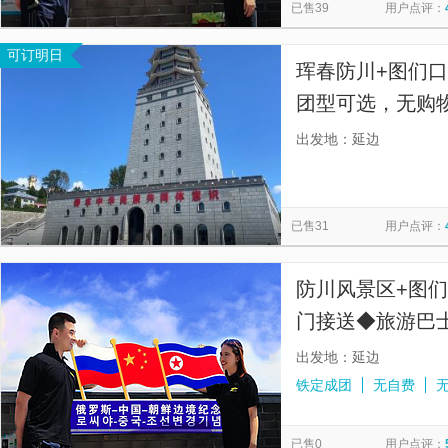
已售39
用户点评：
可订明日
珲春防川+图们
团型可选，无购
出发地：延边
已售31
用户点评：
防川风景区+图
门接送◆旅游巴士
票】
出发地：延边
铁定成团
无自费
已售0
用户点评：