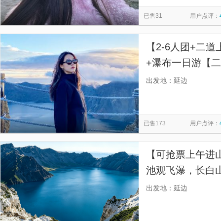
慕田峪长城
西安事变旧址五间厅
太平山顶
寒山寺
览
信
已售31
用户点评：
都江堰景区
贞丰文化街
漓江三星游船
南湖秋月
息
佛山市祖庙博物馆
金紫荆广场
天星小轮
福建土楼
【2-6人团+二
+瀑布一日游【
式送达长白山北
出发地：延边
已售173
用户点评：
【可抢票上午进
池观飞瀑，长白
赏苔原花海登顶
出发地：延边