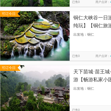
已售0
用户点评：
可订今日
铜仁大峡谷一日游
纯玩】【铜仁旅
出发地：铜仁
已售0
用户点评：
可订今日
天下苗城·苗王城
游【畅游私家小
出发地：铜仁
已售0