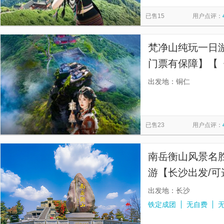
情侣路
西安事变旧址五间厅
慕田峪长城
寒山寺
览
信
已售15
用户点评：
秦始皇帝陵博物院-丽山园
星光大道
南湖秋月
圆
息
佛山市祖庙博物馆
金紫荆广场
天星小轮
福建土楼
梵净山纯玩一日
门票有保障】【
级旅游景区 中
出发地：铜仁
已售23
用户点评：
南岳衡山风景名
游【长沙出发/可
丝带/赠矿泉水】
出发地：长沙
铁定成团
无自费