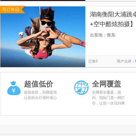
可订今日
湖南衡阳大浦跳伞
+空中酷炫拍摄】
体，俯瞰震撼美
出发地：衡东
已售0
用户点评：
超值低价
全网覆盖
超值低价，高额返现
全网最全覆盖，国
让您的出行省时省心
内、国际门票一网打
尽，让您一次玩到爽