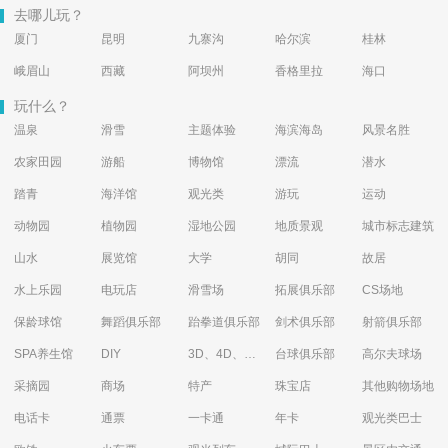
去哪儿玩？
厦门
昆明
九寨沟
哈尔滨
桂林
峨眉山
西藏
阿坝州
香格里拉
海口
玩什么？
温泉
滑雪
主题体验
海滨海岛
风景名胜
农家田园
游船
博物馆
漂流
潜水
踏青
海洋馆
观光类
游玩
运动
动物园
植物园
湿地公园
地质景观
城市标志建筑
山水
展览馆
大学
胡同
故居
水上乐园
电玩店
滑雪场
拓展俱乐部
CS场地
保龄球馆
舞蹈俱乐部
跆拳道俱乐部
剑术俱乐部
射箭俱乐部
SPA养生馆
DIY
3D、4D、5D艺术体验馆
台球俱乐部
高尔夫球场
采摘园
商场
特产
珠宝店
其他购物场地
电话卡
通票
一卡通
年卡
观光类巴士