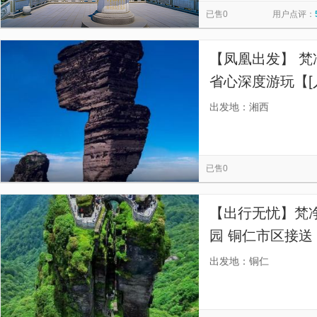
已售0
用户点评：
【凤凰出发】 梵净
省心深度游玩【[
吧！宗教圣地！
出发地：湘西
已售0
【出行无忧】梵净
园 铜仁市区接
出发地：铜仁