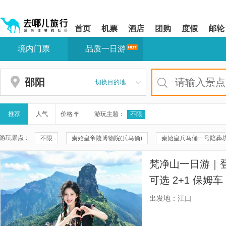
请
提
提
按
示:
示:
shift+enter
您
您
首页
机票
酒店
团购
度假
邮轮
进
已
已
入
进
离
境内门票
品质一日游
去
入
开
哪
网
网
网
站
站
智
导
导
邵阳
切换目的地
能
航
航
导
区,
区
盲
本
语
区
推荐
人气
价格
游玩主题：
不限
音
域
引
含
游玩景点：
不限
秦始皇帝陵博物院(兵马俑)
秦始皇兵马俑一号陪葬
导
有
模
6
秦兵马俑三号坑遗址
华清宫
颐和园
八达岭长城
式
个
梵净山一日游｜
模
秦兵马俑二号坑遗址大厅
兴坪古镇
遇龙河景区
遇
块,
可选 2+1 保
按
珠海大剧院
周庄
云水谣景区
周庄沈厅
双桥
付，多地集合，
下
出发地：江口
Tab
配不同出行需求
福建土楼(南靖)云水谣景区-怀远楼
都江堰景区
福建土楼
键
浏