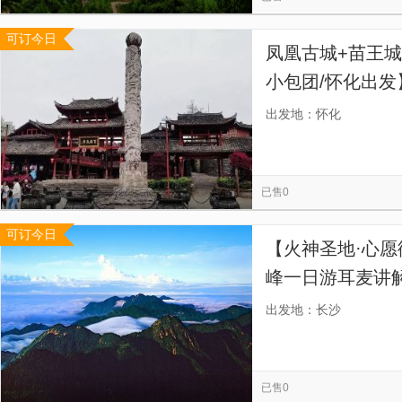
可订今日
凤凰古城+苗王
小包团/怀化出
城，灯火阑珊的
出发地：怀化
已售0
可订今日
【火神圣地·心愿
峰一日游耳麦讲
购物店，把时间
出发地：长沙
送：品牌矿泉水
已售0