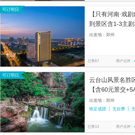
可订明日
【只有河南·戏剧
到景区含1-3主
悦酒店赠早含接
出发地：郑州
已售67
用户点评：
可订明日
云台山风景名胜
【含60元景交+
接+金牌导游讲
出发地：郑州
铁定成团
无自费
已售13
用户点评：