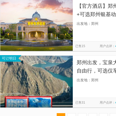
【官方酒店】郑
+可选郑州银基动
温泉/郑州银基乐
出发地：郑州
已售15
用户点评：
可订明日
郑州出发，宝泉
自由行，可选仅
湖、雄奇峡谷、
出发地：郑州
幅鬼斧神工的峡
已售31
用户点评：