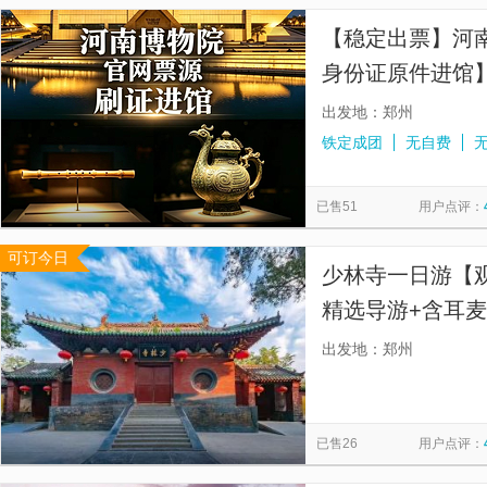
【稳定出票】河
身份证原件进馆
出发地：郑州
铁定成团
无自费
已售51
用户点评：
可订今日
少林寺一日游【观
精选导游+含耳麦
第一行业领先，获
出发地：郑州
服务标杆奖”等
已售26
用户点评：