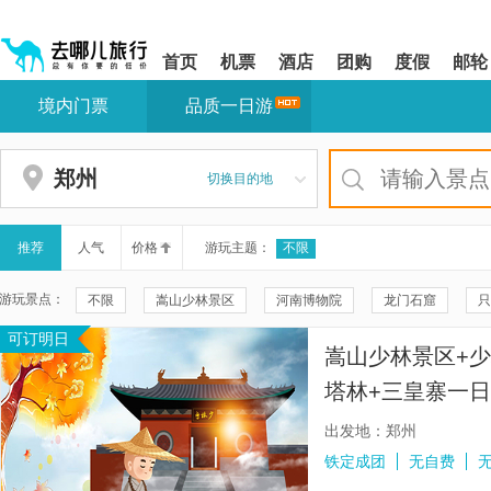
请
提
提
按
示:
示:
shift+enter
您
您
首页
机票
酒店
团购
度假
邮轮
进
已
已
入
进
离
境内门票
品质一日游
去
入
开
哪
网
网
网
站
站
智
导
导
郑州
切换目的地
能
航
航
导
区,
区
盲
本
语
区
推荐
人气
价格
游玩主题：
不限
音
域
引
含
游玩景点：
不限
嵩山少林景区
河南博物院
龙门石窟
只
导
有
模
6
可订明日
郑州方特旅游度假区
郑州方特欢乐世界
郑州电影小镇
式
个
嵩山少林景区+少
模
嵩山风景名胜区
郑州银基冰雪世界
郑州银基黄帝宫御温
块,
塔林+三皇寨一
按
郑州银基乐海神话世界
郑州银基国际旅游度假区
清明上
丨深度讲解丨上
下
出发地：郑州
Tab
云台山风景名胜区
开封府
郑州海昌奥特曼小镇
洛
铁定成团
无自费
键
浏