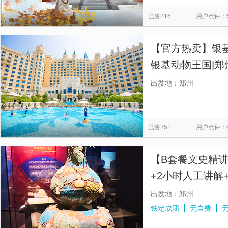
汴梁小宋城
郑州海洋馆
河南宝泉旅游区
郑州方特
览
信
已售216
用户点评：
竹林长寿山
河南宝泉大峡谷
开封包公祠
郑州园博
息
焦作市云台山风景名胜区-红石峡
功夫天下•秀（禅武人文大剧
【官方热卖】银基
嵩山少林寺武僧院
康百万庄园
嵩阳书院
伏羲山红
银基动物王国|郑
《禅宗少林·音乐大典》实景演出
泉|郑州银基乐海
出发地：郑州
已售251
用户点评：
【B套餐文史精讲
+2小时人工讲解
馆/可选A自由行
出发地：郑州
铁定成团
无自费