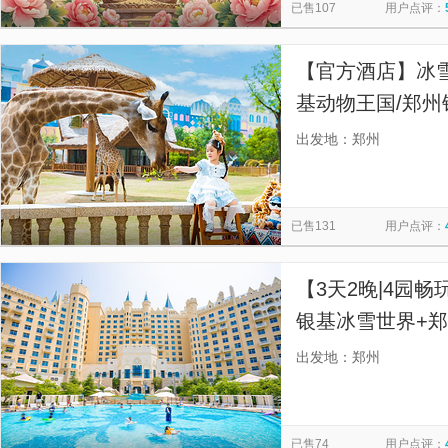
已售107
用户点评：
【官方酒店】冰雪
基动物王国/郑州
温泉/银基乐海神
出发地：郑州
已售131
用户点评：
【3天2晚|4园
银基冰雪世界+
神话世界，住冰
出发地：郑州
已售74
用户点评：