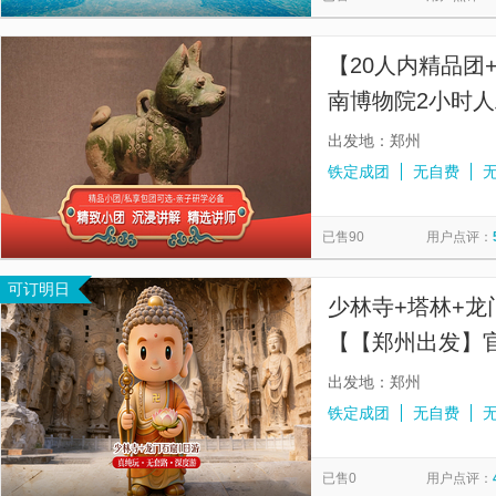
【20人内精品团
南博物院2小时
出发地：郑州
铁定成团
无自费
已售90
用户点评：
可订明日
少林寺+塔林+龙
【【郑州出发】
出发地：郑州
铁定成团
无自费
已售0
用户点评：