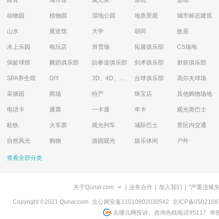
踏青
海洋馆
观光类
游玩
运动
动物园
植物园
湿地公园
地质景观
城市标志建筑
山水
展览馆
大学
胡同
故居
水上乐园
电玩店
滑雪场
拓展俱乐部
CS场地
保龄球馆
舞蹈俱乐部
跆拳道俱乐部
剑术俱乐部
射箭俱乐部
SPA养生馆
DIY
3D、4D、5D艺术体验馆
台球俱乐部
高尔夫球场
采摘园
商场
特产
珠宝店
其他购物场地
电话卡
通票
一卡通
年卡
观光类巴士
欧铁
火车票
观光列车
城际巴士
景区内交通
自然风光
购物
游园观光
娱乐休闲
户外
查看全部分类
关于Qunar.com
|
业务合作
|
加入我们
|
"严重违规
Copyright ©2021 Qunar.com
京公网安备11010802030542
京ICP备050210
去哪儿网投诉、咨询热线电话95117
举报