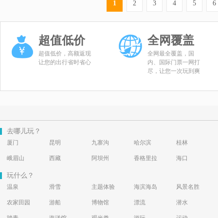
1
2
3
4
5
6
超值低价
全网覆盖
超值低价，高额返现
全网最全覆盖，国
让您的出行省时省心
内、国际门票一网打
尽，让您一次玩到爽
去哪儿玩？
厦门
昆明
九寨沟
哈尔滨
桂林
峨眉山
西藏
阿坝州
香格里拉
海口
玩什么？
温泉
滑雪
主题体验
海滨海岛
风景名胜
农家田园
游船
博物馆
漂流
潜水