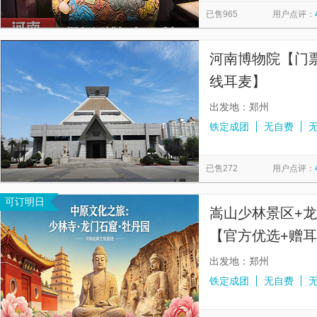
已售965
用户点评：
河南博物院【门票
线耳麦】
出发地：郑州
铁定成团
无自费
已售272
用户点评：
可订明日
嵩山少林景区+
【官方优选+赠耳
接+不进购物店+
出发地：郑州
铁定成团
无自费