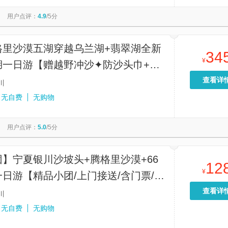
顶
寒山寺
秦始皇帝陵博物院-丽山园
星光大道
用户点评：
4.9
/5分
圆明园
南湖秋月
港珠澳大桥游
维多利亚港
福建土楼永定景区
九马画山
香炉湾沙滩
天坛公园
格里沙漠五湖穿越乌兰湖+翡翠湖全新
34
¥
湖一日游【赠越野冲沙✦防沙头巾+无
拍✦六湖门票✦滑沙项目】
查看详
川
无自费
无购物
用户点评：
5.0
/5分
】宁夏银川沙坡头+腾格里沙漠+66
12
¥
日游【精品小团/上门接送/含门票/纯
/赠防沙头巾】
查看详
川
无自费
无购物