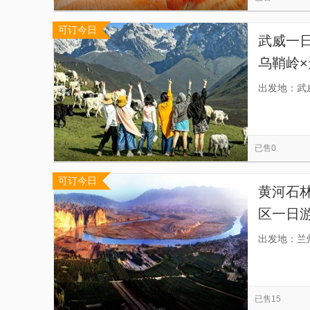
可订今日
武威一日
乌鞘岭×
行，翻
出发地：武
已售0
可订今日
黄河石
区一日
送，熟
出发地：兰
已售15