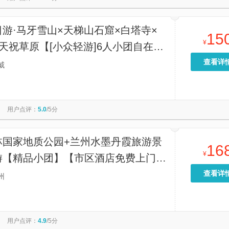
游·马牙雪山×天梯山石窟×白塔寺×
15
¥
天祝草原【[小众轻游]6人小团自在出
越乌鞘岭慢赏山野，旅途清闲不赶趟】
查看详
威
用户点评：
5.0
/5分
林国家地质公园+兰州水墨丹霞旅游景
16
¥
游【精品小团】【市区酒店免费上门接
悉线路，贴心管家，摄影帮手】
查看详
州
用户点评：
4.9
/5分