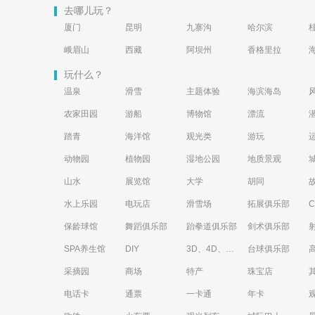
去哪儿玩？
厦门
昆明
九寨沟
哈尔滨
峨眉山
西藏
阿坝州
香格里拉
玩什么？
温泉
滑雪
主题体验
海滨海岛
农家田园
游船
博物馆
漂流
踏青
海洋馆
观光类
游玩
动物园
植物园
湿地公园
地质景观
山水
展览馆
大学
胡同
水上乐园
电玩店
滑雪场
拓展俱乐部
保龄球馆
舞蹈俱乐部
跆拳道俱乐部
剑术俱乐部
SPA养生馆
DIY
3D、4D、5D艺术体验馆
台球俱乐部
采摘园
商场
特产
珠宝店
电话卡
通票
一卡通
年卡