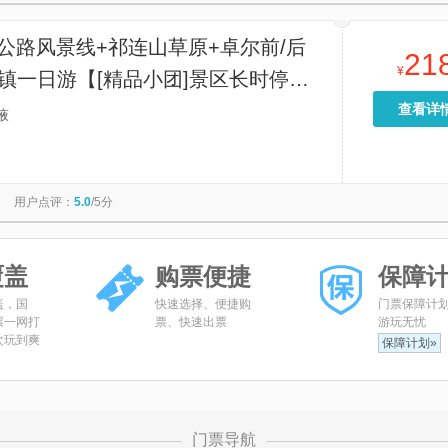
公路风景线+祁连山草原+卓尔前/后
21
¥
镇一日游【[精品小团]景区长时停
绝走马观花，好不容易来一次，不留遗
查看详
掖
用户点评：
5.0
/5分
覆盖
购票便捷
保障
盖，国
快速选择、便捷购
门票保障计
票一网打
票、快速出票
游玩无忧
次玩到爽
保障计划»
门票导航