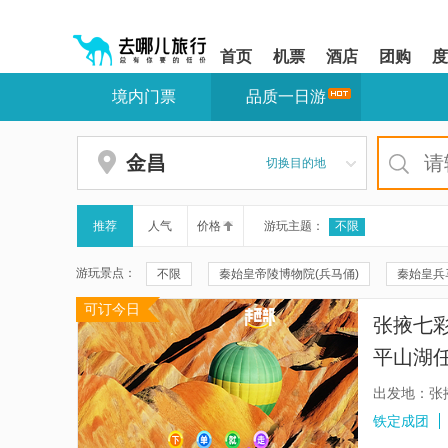
请
提
提
按
示:
示:
shift+enter
您
您
首页
机票
酒店
团购
度
进
已
已
入
进
离
境内门票
品质一日游
去
入
开
哪
网
网
网
站
站
智
导
导
金昌
切换目的地
能
航
航
导
区,
区
盲
本
语
区
推荐
人气
价格
游玩主题：
不限
音
域
引
含
游玩景点：
不限
秦始皇帝陵博物院(兵马俑)
秦始皇兵
导
有
模
6
可订今日
秦兵马俑三号坑遗址
华清宫
颐和园
式
个
张掖七彩
模
兴坪古镇
秦兵马俑二号坑遗址大厅
遇龙
块,
平山湖任
按
珠海大剧院
周庄
云水谣景区
周庄
下
出发地：张
Tab
福建土楼(南靖)云水谣景区-怀远楼
福建土楼(南
铁定成团
键
浏