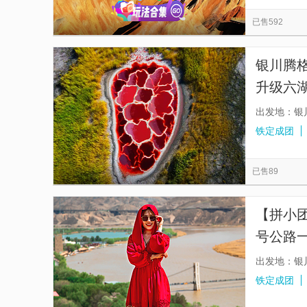
慕田峪长城
西安事变旧址五间厅
太平山
览
信
已售592
都江堰景区
贞丰文化街
漓江三星游船
息
佛山市祖庙博物馆
金紫荆广场
天星小轮
银川腾
升级六
人机航
出发地：银
铁定成团
已售89
【拼小团
号公路一
玩无购物
出发地：银
铁定成团