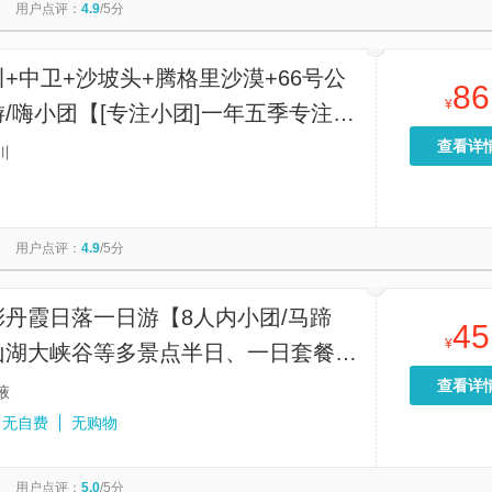
用户点评：
4.9
/5分
+中卫+沙坡头+腾格里沙漠+66号公
86
¥
/嗨小团【[专注小团]一年五季专注于
，轻奢精致商务2-6人嗨小团，纯玩
查看详
川
、放心游】
用户点评：
4.9
/5分
彩丹霞日落一日游【8人内小团/马蹄
45
¥
山湖大峡谷等多景点半日、一日套餐可
区内酒店上门接送】
查看详
掖
无自费
无购物
用户点评：
5.0
/5分