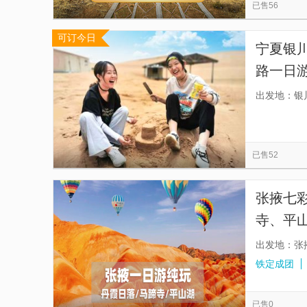
已售56
可订今日
宁夏银川
路一日游
精致小团
出发地：银
无购物
已售52
张掖七
寺、平
选/市
出发地：张
铁定成团
已售0