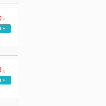
0
起
»
情
8
起
»
情