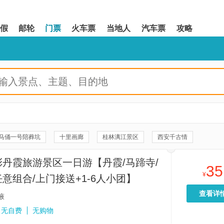
假
邮轮
门票
火车票
当地人
汽车票
攻略
马俑一号陪葬坑
十里画廊
桂林漓江景区
西安千古情
20元人民币背景观景台
八达岭长城
《驼铃传奇》秀
丹霞旅游景区一日游【丹霞/马蹄寺/
35
河景区
遇龙河竹筏漂游
《长恨歌》演出
珠海渔女
¥
意组合/上门接送+1-6人小团】
沈厅
拙政园
故宫博物院
双桥
周庄张厅
富安桥
查看详
掖
靖)云水谣景区-和贵楼
福建土楼(南靖)景区
情侣路
无自费
无购物