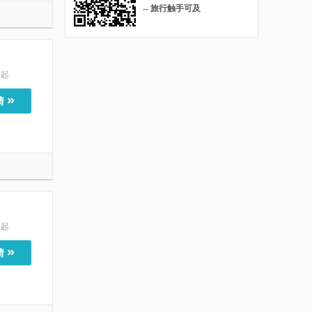
-- 旅行触手可及
起
»
情
起
»
情