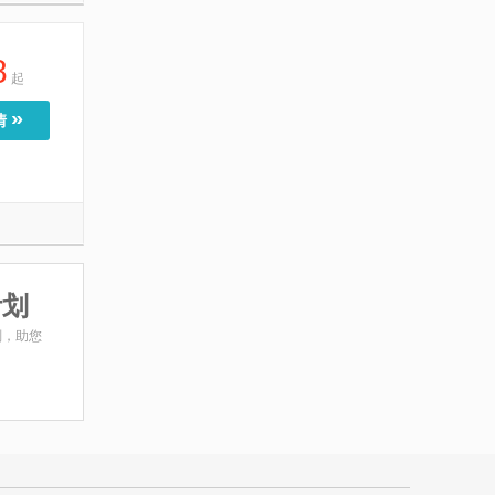
8
起
»
情
计划
划，助您