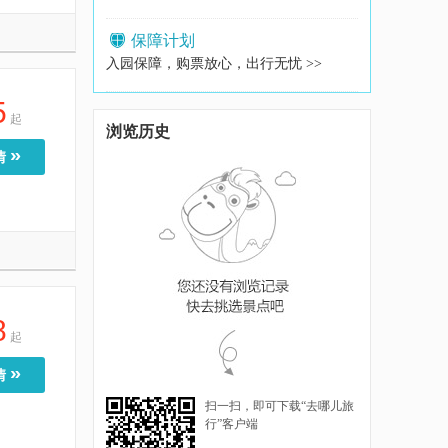
保障计划
入园保障，购票放心，出行无忧 >>
5
起
浏览历史
»
情
8
起
»
情
扫一扫，即可下载“去哪儿旅
行”客户端