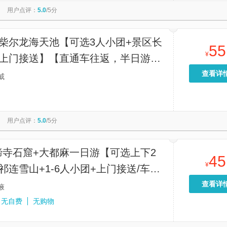
用户点评：
5.0
/5分
×柴尔龙海天池【可选3人小团+景区长
55
¥
+上门接送】【直通车往返，半日游、
（有时间去天池），多种选择】
查看详
威
用户点评：
5.0
/5分
蹄寺石窟+大都麻一日游【可选上下2
45
¥
祁连雪山+1-6人小团+上门接送/车进
】一日游
查看详
掖
无自费
无购物