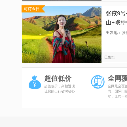
可订今日
张掖9号
山+峨堡
留，拒
出发地：张
憾！】
已售21
超值低价
全网
超值低价，高额返现
全网最全覆
让您的出行省时省心
内、国际门
尽，让您一