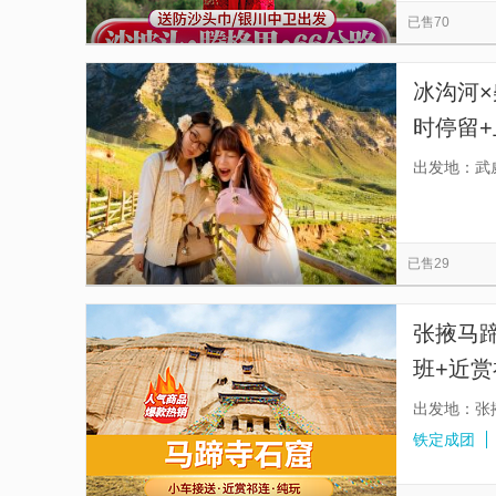
已售70
冰沟河
时停留
一日游
出发地：武
已售29
张掖马
班+近赏
入景区
出发地：张
铁定成团