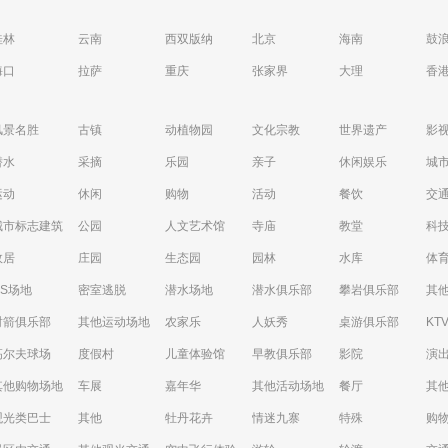
桂林
云南
西双版纳
北京
海南
鼓
海口
拉萨
重庆
张家界
大理
香
风景名胜
古镇
动植物园
文化宗教
世界遗产
影
潜水
采摘
乐园
亲子
休闲娱乐
城
运动
休闲
购物
活动
餐饮
交
城市标志建筑
公园
人文艺术馆
寺庙
教堂
科
故居
庄园
生态园
园林
水库
体
CS场地
密室逃脱
潜水场地
潜水俱乐部
攀岩俱乐部
其
射箭俱乐部
其他运动场地
农家乐
人妖秀
桌游俱乐部
KT
高尔夫球场
度假村
儿童体验馆
早教俱乐部
影院
演
其他购物场地
车展
嘉年华
其他活动场地
餐厅
其
观光类巴士
其他
牡丹花卉
情迷九寨
特殊
购