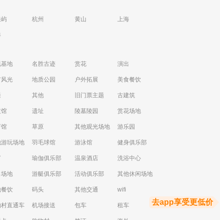
浪屿
杭州
黄山
上海
港
视基地
名胜古迹
赏花
演出
市风光
地质公园
户外拓展
美食餐饮
通
其他
旧门票主题
古建筑
技馆
遗址
陵墓陵园
赏花场地
育馆
草原
其他观光场地
游乐园
他游玩场地
羽毛球馆
游泳馆
健身俱乐部
V
瑜伽俱乐部
温泉酒店
洗浴中心
出场地
游艇俱乐部
活动俱乐部
其他休闲场地
他餐饮
码头
其他交通
wifi
去app享受更低价
物村直通车
机场接送
包车
租车