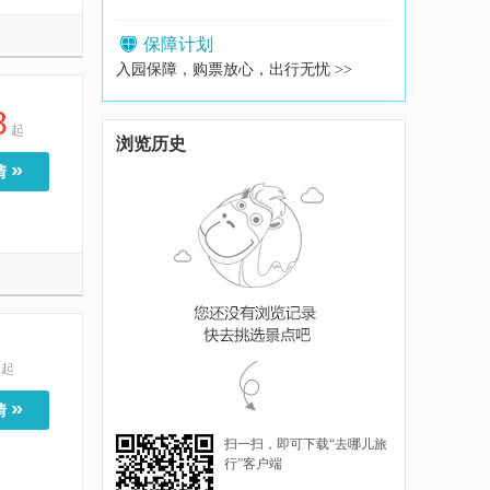
保障计划
入园保障，购票放心，出行无忧 >>
8
起
浏览历史
»
情
起
»
情
扫一扫，即可下载“去哪儿旅
行”客户端