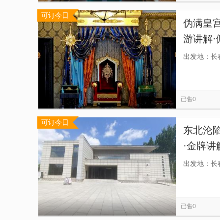
可订今日
伪满皇
游讲解
黑，精
出发地：长
已售0
可订今日
东北沦
·金牌
沦陷史
出发地：长
已售0