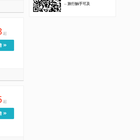
-- 旅行触手可及
8
起
»
情
5
起
»
情