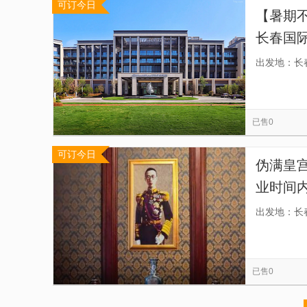
可订今日
【暑期
长春国
雪场+
出发地：长
已售0
可订今日
伪满皇
业时间内
解，用
出发地：长
后的故
已售0