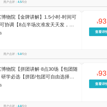
用户点评：
4.5
/5分
博物院【金牌讲解】1.5小时-时间可
93
¥
·可协调【8点半场次准发天天发，提
下单，其他场次如遇不成团顺延下一时
查看详
春
额退。5人起发，15人封团】
用户点评：
5.0
/5分
博物院【拼团讲解·8点30场【包团随
93
¥
】研学必选【拼团/包团可自由选择。
8点半，包团随时预约，门票按成人合
查看详
春
老人孩子提前咨询客服】
用户点评：
4.8
/5分