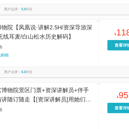
东北虎园
国信南山温泉
长春市文庙博物馆
用户点评：
5.0
/5分
汤泉时代温泉
一汽文旅
长春莲花岛影视城
樱桃汤泉
游度假区
东北师范大学(净月校区)
吉林大学(净月校区)
物院【凤凰说·讲解2.5H/资深导游深
11
¥
无线耳麦/白山松水历史解码】
查看详
春
无购物
用户点评：
0.0
/5分
宫博物院景区门票+资深讲解员+伴手
95
¥
讲随订随走【[资深讲解员]用她们丰
史知识，带您与历史对话，与文化同行
查看详
春
仪背后的故事】