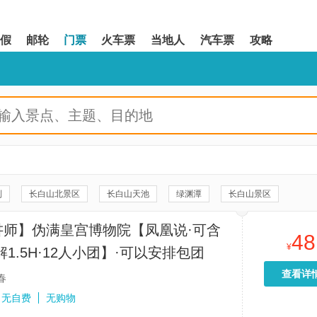
假
邮轮
门票
火车票
当地人
汽车票
攻略
列
长白山北景区
长白山天池
绿渊潭
长白山景区
博物馆
长白山大泉河漂流
净月潭
飞越长白山
讲师】伪满皇宫博物院【凤凰说·可含
48
吉林省博物院
伪满八大部
文化广场
长春万达滑雪场
¥
解1.5H·12人小团】·可以安排包团
聚龙泉
长白山自然博物馆
长春历史文化博物馆
长影世纪城
查看详
春
长春世界雕塑园
长白瀑布群
长春新民大街
小天池
无自费
无购物