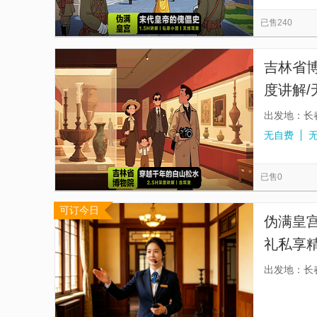
地下森林
长春刘老根大舞台
勤民楼
览
信
已售240
东北沦陷史陈列馆
长春见东方.吉时飨宴
息
长春中泰海洋世界
长春博物馆
神鹿峰旅
吉林省博
长春本地玩乐
度讲解/
出发地：长
无自费
已售0
可订今日
伪满皇
礼私享精
富的历
出发地：长
走进溥