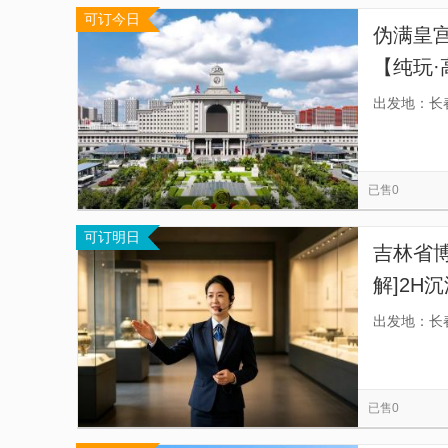
可订今日
伪满皇
【纯玩·
起，天
出发地：长
游，亲
已售0
可订明日
吉林省博
解]2H
出发地：长
已售0