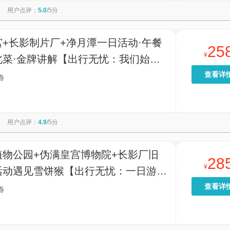
用户点评：
5.0
/5分
+长影制片厂+净月潭一日活动·午餐
25
¥
北菜·金牌讲解【出行无忧：我们始终
省市金牌导游带队，能力出众，景区精
查看详
春
能给您带来一个舒适难忘的旅途！】
用户点评：
4.9
/5分
植物公园+伪满皇宫博物院+长影厂旧
28
¥
活动遇见雪饼猴【出行无忧：一日游产
市金牌导游带队，服务讲解能力出众，
查看详
春
讲，希望能给您带来一个舒适难忘的旅