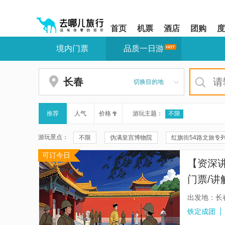
请
提
提
按
示:
示:
shift+enter
您
您
首页
机票
酒店
团购
度
进
已
已
入
进
离
境内门票
品质一日游
去
入
开
哪
网
网
网
站
站
智
导
导
长春
切换目的地
能
航
航
导
区,
区
盲
本
语
区
推荐
人气
价格
游玩主题：
不限
音
域
引
含
游玩景点：
不限
伪满皇宫博物院
红旗街54路文旅专
导
有
模
6
可订今日
长白瀑布
长白山北景区-银环湖
长影旧址
式
个
【资深
模
长白山驯鹿森林
这有山
长春动植物公园
块,
门票/讲
按
伪满皇宫博物院-怀远楼
长春电影制片厂
下
出发地：长
Tab
缉熙楼
天定山旅游度假小镇
同德殿
铁定成团
键
浏