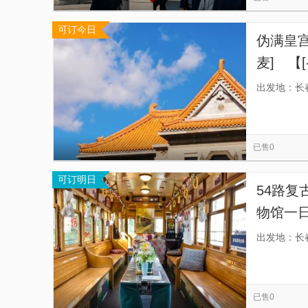
可订今日
伪满皇
麦] 【
场次。
出发地：长
长1.5
已售0
可订明日
54路复
物馆一
一份，
出发地：长
（民国
已售0