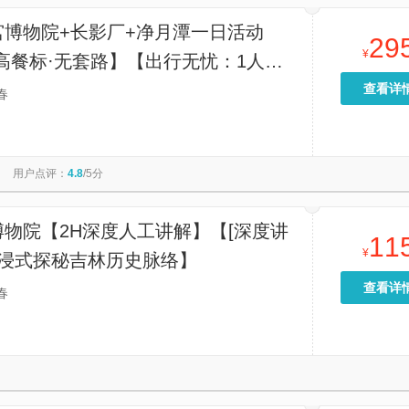
宫博物院+长影厂+净月潭一日活动
29
¥
高餐标·无套路】【出行无忧：1人
天发团，不起早，不贪黑，适合全家出
查看详
春
子游。精品团，保证品质。】
用户点评：
4.8
/5分
物院【2H深度人工讲解】【[深度讲
11
¥
沉浸式探秘吉林历史脉络】
查看详
春