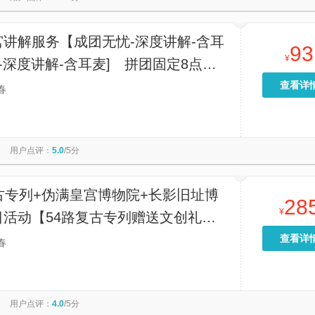
宫讲解服务【成团无忧-深度讲解-含耳
93
¥
[-深度讲解-含耳麦] 拼团固定8点半
包团随时可以按贵宾要求时间安排。时
查看详
春
小时左右】
用户点评：
5.0
/5分
古专列+伪满皇宫博物院+长影旧址博
28
¥
日活动【54路复古专列赠送文创礼品
热饮一份，盖章纪念车票，换装打卡
查看详
春
学生装/工人装）定格美好瞬间】
用户点评：
4.0
/5分