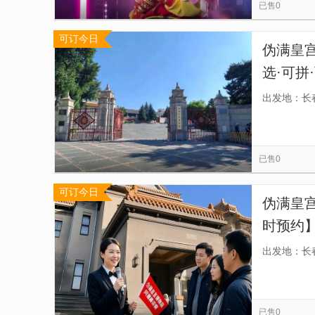
已售0
可订今日
伪满皇宫
选·可拼
前一天
出发地：长
间段或全
已售0
可订今日
伪满皇宫
时预约
拼团早
出发地：长
算，有
已售0