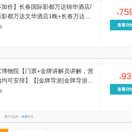
不加价】长春国际影都万达锦华酒店/
75
¥
际影都万达文华酒店1晚+长春万达滑
双人早餐+室内儿童乐园
查看详
春
宫博物院【门票+金牌讲解员讲解，营
93
¥
均可安排】【[金牌导游]金牌导游讲
她们丰富的历史知识，带您走进溥仪背
查看详
春
事！】
用户点评：
4.8
/5分