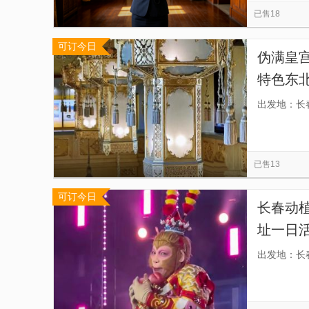
已售18
可订今日
伪满皇宫
特色东
如一，
出发地：长
讲解，
已售13
可订今日
长春动
址一日
品由省
出发地：长
景区精
途】