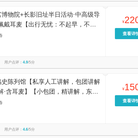
宫博物院+长影旧址半日活动·中高级导
22
¥
·佩戴耳麦【出行无忧：不起早，不贪
品团，中高级导游带队，保证品质。】
查看详
春
用户点评：
4.9
/5分
陷史陈列馆【私享人工讲解，包团讲解
15
¥
讲解·含耳麦】【小包团，精讲解，东北
研学精讲！】
查看详
春
用户点评：
4.6
/5分