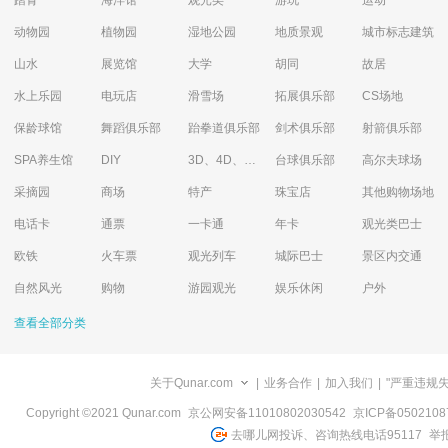
踏青
海洋馆
观光类
游玩
运动
动物园
植物园
湿地公园
地质景观
城市标志建筑
山水
展览馆
大学
胡同
故居
水上乐园
电玩店
滑雪场
拓展俱乐部
CS场地
保龄球馆
舞蹈俱乐部
跆拳道俱乐部
剑术俱乐部
射箭俱乐部
SPA养生馆
DIY
3D、4D、5D艺术体验馆
台球俱乐部
高尔夫球场
采摘园
商场
特产
珠宝店
其他购物场地
电话卡
通票
一卡通
年卡
观光类巴士
欧铁
火车票
观光列车
城际巴士
景区内交通
自然风光
购物
游园观光
娱乐休闲
户外
查看全部分类
关于Qunar.com
|
业务合作
|
加入我们
|
"严重违规
Copyright ©2021 Qunar.com
京公网安备11010802030542
京ICP备050210
去哪儿网投诉、咨询热线电话95117
举报