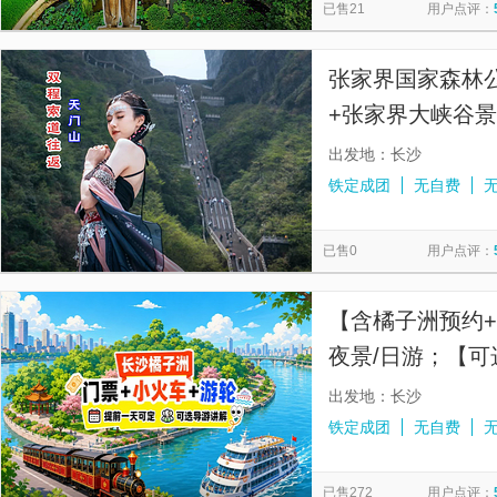
已售21
用户点评：
张家界国家森林
+张家界大峡谷景
多套餐可选/赠苗
出发地：长沙
铁定成团
无自费
已售0
用户点评：
【含橘子洲预约+
夜景/日游；【
出发地：长沙
铁定成团
无自费
已售272
用户点评：