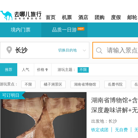
请
提
提
按
示:
示:
shift+enter
您
您
首页
机票
酒店
团购
度假
邮轮
进
已
已
入
进
离
境内门票
品质一日游
去
入
开
哪
网
网
网
站
站
智
导
导
长沙
切换目的地
能
航
航
导
区,
区
盲
本
语
区
推荐
人气
价格
游玩主题：
不限
音
域
引
含
游玩景点：
不限
橘子洲景区
湖南省博物馆
岳麓书院
岳
导
有
模
6
可订明日
毛泽东铜像
刘少奇故里
花明楼景区
刘少奇铜像广
式
个
湖南省博物馆+含
模
长沙湘江海洋王国
长沙大王山国际大马戏
韶山毛泽东同
块,
深度趣味讲解+
按
大王山国际旅游度假区
南岸私塾
橘子洲头
刘少奇
下
出发地：长沙
Tab
都正街
铜官窑国风乐园
华谊兄弟(长沙)电影小镇
铁定成团
无自费
键
浏