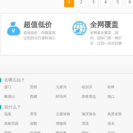
1
2
3
4
5
6
超值低价
全网覆盖
超值低价，高额返现
全网最全覆盖，国
让您的出行省时省心
内、国际门票一网打
尽，让您一次玩到爽
去哪儿玩？
厦门
昆明
九寨沟
哈尔滨
桂林
峨眉山
西藏
阿坝州
香格里拉
海口
玩什么？
温泉
滑雪
主题体验
海滨海岛
风景名胜
农家田园
游船
博物馆
漂流
潜水