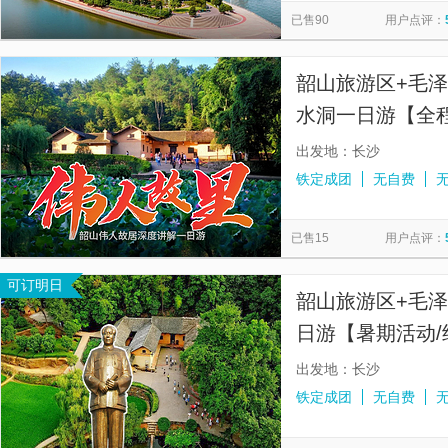
已售90
用户点评：
韶山旅游区+毛泽
水洞一日游【全程
赠主席像章|可选
出发地：长沙
铁定成团
无自费
已售15
用户点评：
可订明日
韶山旅游区+毛
日游【暑期活动/
线耳麦/可选15
出发地：长沙
铁定成团
无自费