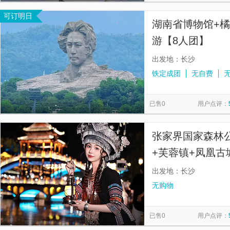
可订明日
湖南省博物馆+橘
游【8人团】
出发地：长沙
铁定成团
无自费
已售0
用户点评：
张家界国家森林
+芙蓉镇+凤凰
桥/黄龙洞，赠天
出发地：长沙
无购物
已售0
用户点评：