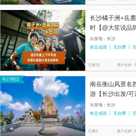
长沙橘子洲+岳麓
时【@大笙说品
出发地：长沙
铁定成团
无自费
已售23
用户点评：
可订明日
南岳衡山风景名
游【长沙出发/可
丝带/赠矿泉水】
出发地：长沙
铁定成团
无自费
已售0
用户点评：