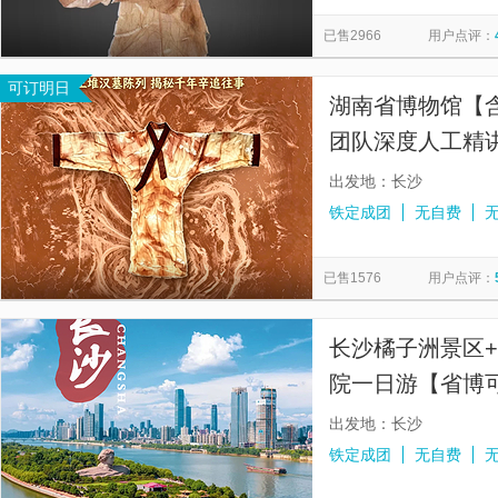
天心阁
祝融峰
屈子文化园
杜甫江阁
湖南博
览
信
已售2966
用户点评：
火宫殿牌楼
湘江
毛主席纪念馆
长沙博物馆
息
可订明日
长沙方特东方神画
五一广场
橘子洲江天暮雪实景剧场
湖南省博物馆【含
湘江游轮(三馆一厅码头)
天门山国家森林公园-天门洞
团队深度人工精
出发地：长沙
铁定成团
无自费
已售1576
用户点评：
长沙橘子洲景区+
院一日游【省博可约
玩】
出发地：长沙
铁定成团
无自费