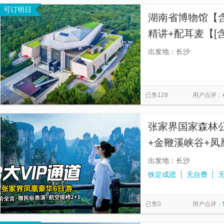
可订明日
湖南省博物馆【含
精讲+配耳麦【[
游细致解读文物背
出发地：长沙
搭配上午、下午
已售128
用户点评：
张家界国家森林
+金鞭溪峡谷+凤
游【一价全含|赠
出发地：长沙
铁定成团
无自费
已售0
用户点评：