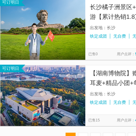
可订明日
长沙橘子洲景区
游【累计热销1.8
人精致小团】
出发地：长沙
铁定成团
无自费
已售0
用户点评：
可订明日
【湖南博物院】
耳麦+精品小团+
出发地：长沙
铁定成团
无自费
已售15
用户点评：