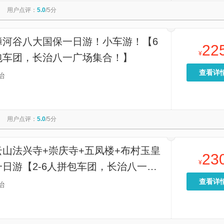
用户点评：
5.0
/5分
漳河谷八大国保一日游！小车游！【6
22
¥
包车团，长治八一广场集合！】
查看详
治
用户点评：
5.0
/5分
云山法兴寺+崇庆寺+五凤楼+布村玉皇
23
¥
日游【2-6人拼包车团，长治八一广
！】
查看详
治