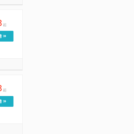
8
起
»
情
8
起
»
情