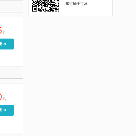
-- 旅行触手可及
5
起
»
情
0
起
»
情