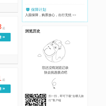
保障计划
入园保障，购票放心，出行无忧 >>
8
起
浏览历史
»
情
1
起
»
情
扫一扫，即可下载“去哪儿旅
行”客户端