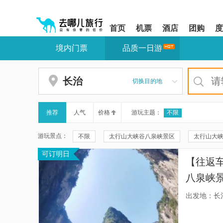
请
提
提
按
示:
示:
shift+enter
您
您
首页
机票
酒店
团购
度
进
已
已
入
进
离
境内门票
品质一日游
去
入
开
哪
网
网
网
站
站
智
导
导
长治
切换目的地
能
航
航
导
区,
区
盲
本
语
区
推荐
人气
价格
游玩主题：
不限
音
域
引
含
游玩景点：
不限
太行山大峡谷八泉峡景区
太行山大
导
有
模
6
可订明日
翠云山法兴寺景区
长治市博物馆(新馆)
天
式
个
【往返
模
太行赤壁悬流景区
佛头寺
回龙寺
块,
八泉峡
按
襄垣体育馆
东风剧场
布村玉皇庙
+电梯+
下
出发地：长
Tab
老顶山国家森林公园
大粮山景区-定林寺
键
浏