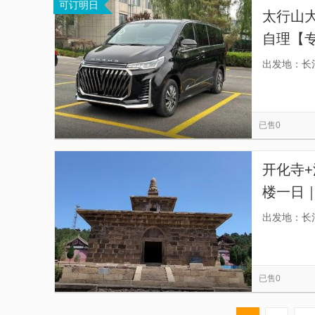
可订明日
太行山
自理【
司机】
出发地：长
已售0
开化寺+
楼一日
出发地：长
已售0