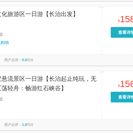
文化旅游区一日游【长治出发】
15
¥
查看详
治
无购物
用户点评：
0.0
/5分
壁悬流景区一日游【长治起止纯玩，无
15
¥
【荡轻舟：畅游红石峡谷】
查看详
治
用户点评：
1.0
/5分