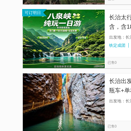
可订明日
长治太
含，含1
出发地：长
铁定成团
已售0
长治出
瓶车+单
兀，怪
出发地：长
八百里
光。】
已售0