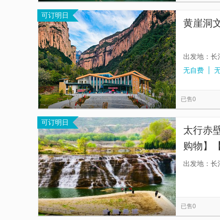
可订明日
黄崖洞
出发地：长
无自费
已售0
可订明日
太行赤
购物】
出发地：长
已售0