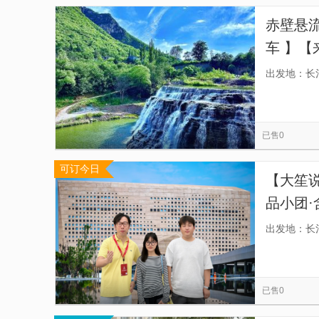
赤壁悬
车 】
南】
出发地：长
已售0
可订今日
【大笙说
品小团·
团，出
出发地：长
时间，
已售0