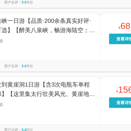
用户点评：
5.0
/5分
峡一日游【品质·200余条真实好评·
68
¥
可选】【醉美八泉峡，畅游海陆空；高
船、3000米拐弯索道、208米悬崖电
查看详
治
层高空玻璃眺台天空之城】
用户点评：
5.0
/5分
发到黄崖洞1日游【含3次电瓶车单程
15
¥
梯】【这里集太行壮美风光、黄崖地质
红色军工文化、抗战史迹遗址于一体】
查看详
治
用户点评：
5.0
/5分