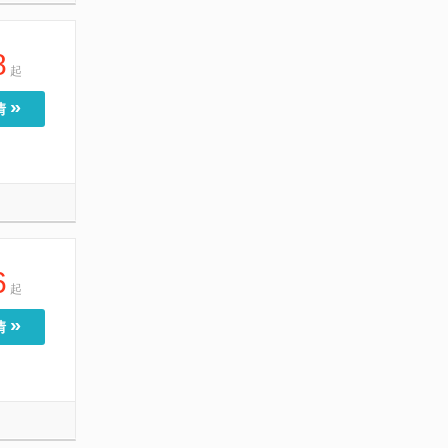
8
起
»
情
6
起
»
情