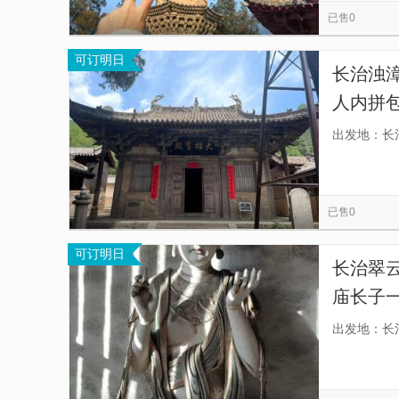
已售0
可订明日
长治浊
人内拼
出发地：长
已售0
可订明日
长治翠
庙长子一
场集合
出发地：长