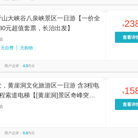
行山大峡谷八泉峡景区一日游【一价全
23
¥
80元超值套票，长治出发】
查看详
治
无自费
无购物
用户点评：
4.5
/5分
发，黄崖洞文化旅游区一日游 含3程电
15
¥
程索道电梯【[黄崖洞]景区奇峰突
石嶙峋，迭嶂连云，山泉淙淙，荟萃了
查看详
治
太行奇、秀、壮、险的壮美自然风
用户点评：
0.0
/5分