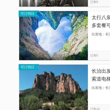
已售0
可订明日
太行八泉
多套餐
峡平湖游
出发地：长
梯、三
已售0
可订明日
长治出
索道电
奇观、
出发地：长
已售14