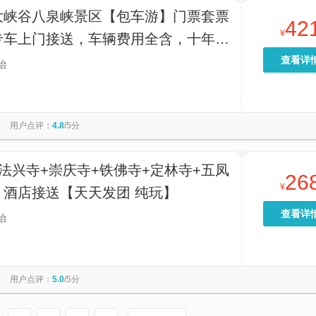
大峡谷八泉峡景区【包车游】门票套票
42
¥
专车上门接送，车辆费用全含，十年老
查看详
治
用户点评：
4.8
/5分
法兴寺+崇庆寺+铁佛寺+定林寺+五凤
26
¥
｜酒店接送【天天发团 纯玩】
查看详
治
用户点评：
5.0
/5分