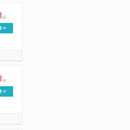
3
起
»
情
8
起
»
情