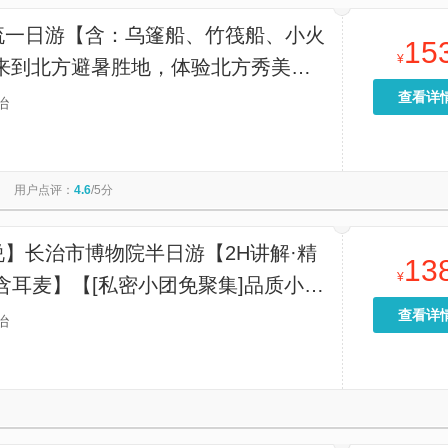
流一日游【含：乌篷船、竹筏船、小火
15
¥
【来到北方避暑胜地，体验北方秀美江
查看详
治
用户点评：
4.6
/5分
】长治市博物院半日游【2H讲解·精
13
¥
含耳麦】【[私密小团免聚集]品质小
行更私密，没有大团的嘈杂，减少等待
查看详
治
给您带来更好的旅游体验】