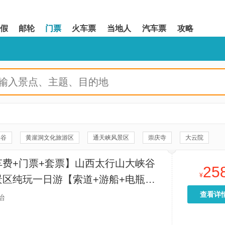
假
邮轮
门票
火车票
当地人
汽车票
攻略
峡谷
黄崖洞文化旅游区
通天峡风景区
崇庆寺
大云院
台庵
五凤楼
龙门寺
原起禅寺
观音堂
车费+门票+套票】山西太行山大峡谷
25
夏禹神祠
淳化寺
上党门
开化寺
金灯寺
¥
景区纯玩一日游【索道+游船+电瓶车
襄垣县文物博物馆
襄垣西山古园
襄垣会堂
高平铁佛寺
往返车费+门票】
查看详
治
高平崇明寺
大禹庙
九天圣母庙
下霍护国灵贶王庙