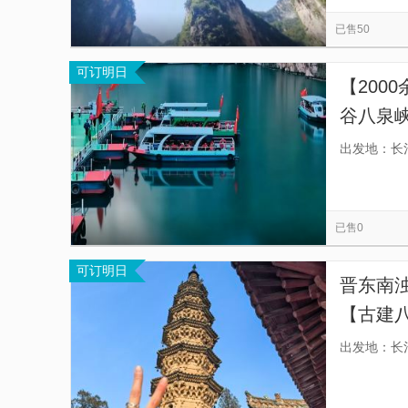
红豆峡
潞安府城隍庙
北社三嵕庙
览
信
已售50
无人AI科技馆
王报二郎庙
小南村二仙庙
息
可订明日
壶山温泉
太行大峡谷景区
玉皇庙
【200
谷八泉
人、以信
出发地：长
条游客
已售0
可订明日
晋东南
【古建
建筑历
出发地：长