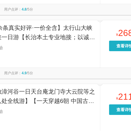
青龙峡(太行山大峡谷)
潞州区文化馆
灵空山国家级自然保护区
用户点评：
4.8
/5分
玉峡关
欢乐太行谷
珏山青莲寺景区-青莲寺
虹霓村
0余条真实好评·一价全含】太行山大峡
26
¥
峡一日游【长治本土专业地接；以诚待
兴业，全程把控团队质量；2000余
查看详
治
真实好评】
用户点评：
4.9
/5分
浊漳河谷一日天台庵龙门寺大云院等之
21
¥
八处全线游】【一天穿越6朝 中国古代
史露天博物馆第一路线】
查看详
治