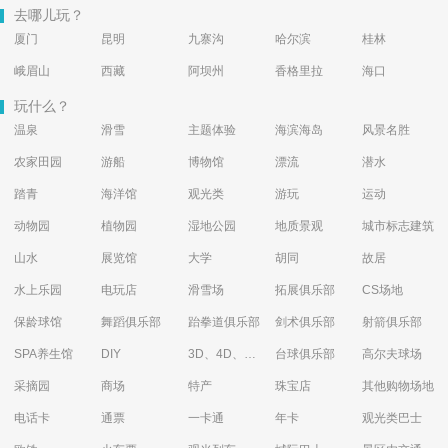
去哪儿玩？
厦门
昆明
九寨沟
哈尔滨
桂林
峨眉山
西藏
阿坝州
香格里拉
海口
玩什么？
温泉
滑雪
主题体验
海滨海岛
风景名胜
农家田园
游船
博物馆
漂流
潜水
踏青
海洋馆
观光类
游玩
运动
动物园
植物园
湿地公园
地质景观
城市标志建筑
山水
展览馆
大学
胡同
故居
水上乐园
电玩店
滑雪场
拓展俱乐部
CS场地
保龄球馆
舞蹈俱乐部
跆拳道俱乐部
剑术俱乐部
射箭俱乐部
SPA养生馆
DIY
3D、4D、5D艺术体验馆
台球俱乐部
高尔夫球场
采摘园
商场
特产
珠宝店
其他购物场地
电话卡
通票
一卡通
年卡
观光类巴士