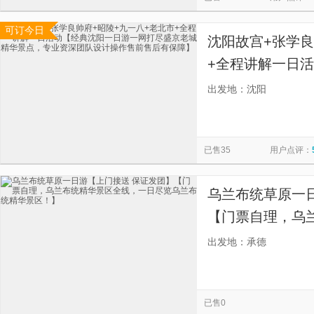
可订今日
沈阳故宫+张学良
+全程讲解一日
尽盛京老城精华
出发地：沈阳
售前售后有保障
已售35
用户点评：
乌兰布统草原一
【门票自理，乌
览乌兰布统精华
出发地：承德
已售0