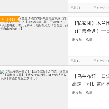
慕田峪长城
西安事变旧址五间厅
太平山顶
寒山寺
已售24
用户点评：
都江堰景区
贞丰文化街
漓江三星游船
圆明园
可订今日
佛山市祖庙博物馆
金紫荆广场
天星小轮
福建土楼
【私家团】木兰
（门票全含）一日
VIP服务，行程
出发地：承德
点打卡全覆盖，
已售11
用户点评：
【乌兰布统一日
高速丨司机兼向
玩法游双草原丨
出发地：承德