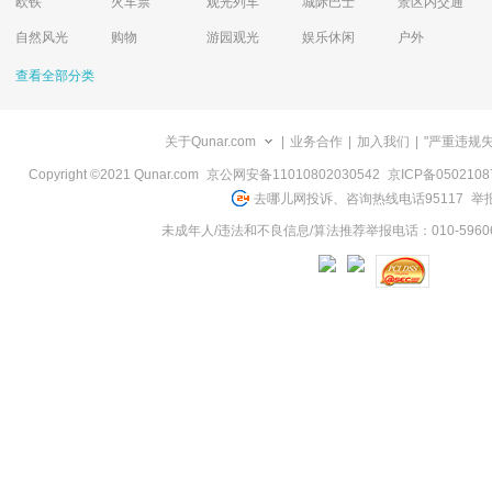
欧铁
火车票
观光列车
城际巴士
景区内交通
自然风光
购物
游园观光
娱乐休闲
户外
查看全部分类
关于Qunar.com
|
业务合作
|
加入我们
|
"严重违规
Copyright ©2021 Qunar.com
京公网安备11010802030542
京ICP备050210
去哪儿网投诉、咨询热线电话95117
举报
未成年人/违法和不良信息/算法推荐举报电话：010-59606