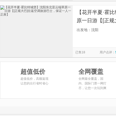
【花开半夏·霍
原一日游【[正规
证一人一正座】
出发地：沈阳
已售18
用户点评：
超值低价
全网覆盖
超值低价，高额返现
全网最全覆盖，国
让您的出行省时省心
内、国际门票一网打
尽，让您一次玩到爽