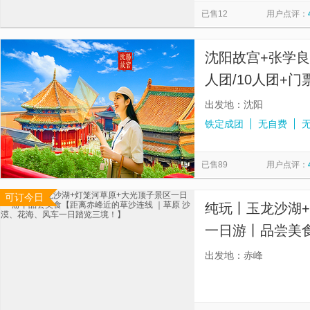
已售12
用户点评：
沈阳故宫+张学良
人团/10人团+门
出发地：沈阳
铁定成团
无自费
已售89
用户点评：
可订今日
纯玩丨玉龙沙湖
一日游丨品尝美
｜草原 沙漠、
出发地：赤峰