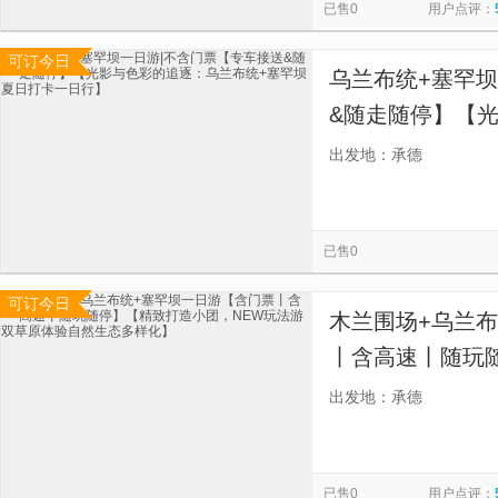
已售0
用户点评：
可订今日
乌兰布统+塞罕坝
&随走随停】【
+塞罕坝夏日打
出发地：承德
已售0
可订今日
木兰围场+乌兰
丨含高速丨随玩
NEW玩法游双
出发地：承德
已售0
用户点评：