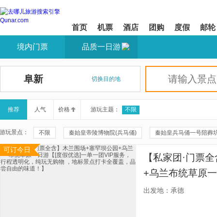
首页
机票
酒店
团购
度假
邮轮
境内门票
品质一日游
阜新
切换目的地
推荐
人气
价格
游玩主题：
不限
游玩景点：
不限
秦始皇帝陵博物院(兵马俑)
秦始皇兵马俑一号陪葬
可订今日
秦兵马俑三号坑遗址
华清宫
颐和园
20元人民币
【私家团·门票全
兴坪古镇
秦兵马俑二号坑遗址大厅
遇龙河景区
遇
+乌兰布统草原一
珠海大剧院
周庄
云水谣景区
周庄沈厅
拙政
VIP服务，行程
出发地：承德
点打卡全覆盖，
福建土楼(南靖)云水谣景区-怀远楼
福建土楼(南靖)云水谣景区-