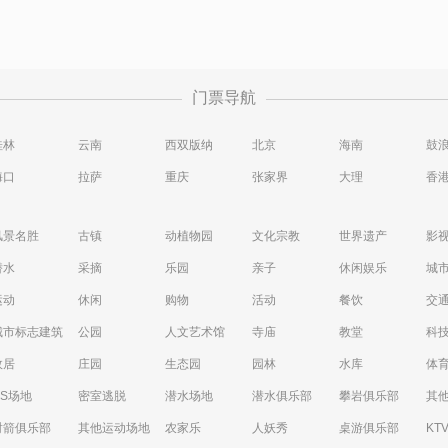
门票导航
桂林
云南
西双版纳
北京
海南
鼓
海口
拉萨
重庆
张家界
大理
香
风景名胜
古镇
动植物园
文化宗教
世界遗产
影
潜水
采摘
乐园
亲子
休闲娱乐
城
运动
休闲
购物
活动
餐饮
交
城市标志建筑
公园
人文艺术馆
寺庙
教堂
科
故居
庄园
生态园
园林
水库
体
CS场地
密室逃脱
潜水场地
潜水俱乐部
攀岩俱乐部
其
射箭俱乐部
其他运动场地
农家乐
人妖秀
桌游俱乐部
KT