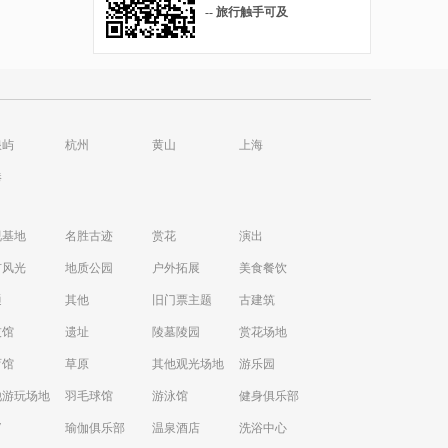
-- 旅行触手可及
浪屿
杭州
黄山
上海
港
视基地
名胜古迹
赏花
演出
市风光
地质公园
户外拓展
美食餐饮
通
其他
旧门票主题
古建筑
技馆
遗址
陵墓陵园
赏花场地
育馆
草原
其他观光场地
游乐园
他游玩场地
羽毛球馆
游泳馆
健身俱乐部
V
瑜伽俱乐部
温泉酒店
洗浴中心