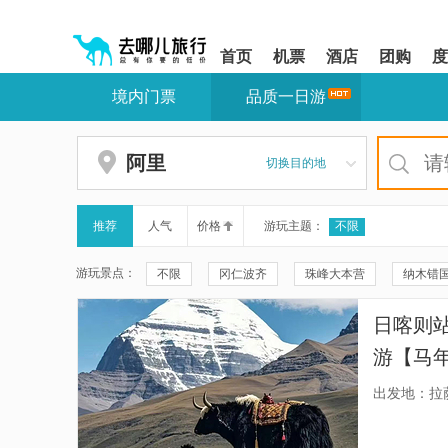
请
提
提
按
示:
示:
shift+enter
您
您
首页
机票
酒店
团购
度
进
已
已
入
进
离
境内门票
品质一日游
去
入
开
哪
网
网
网
站
站
智
导
导
阿里
切换目的地
能
航
航
导
区,
区
盲
本
语
区
推荐
人气
价格
游玩主题：
不限
音
域
引
含
游玩景点：
不限
冈仁波齐
珠峰大本营
纳木错
导
有
模
6
果果塘大拐弯-墨脱
羊卓雍措雅布观景台
式
个
日喀则
模
然乌湖
梅龙达普洞穴遗址
萨普神山
块,
游【马
按
古格王国遗址
巴嘎镇
罗布拉康寺
下
出发地：拉
Tab
阿里地区噶尔县顿久寺
革吉县象鲁康寺
键
浏