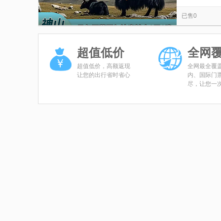
达瓦错
古格风景名胜区
洞错
黑石
览
信
已售0
神山圣湖景区
别若则错
扎西曲林寺
息
措勤县尼姑寺
热拉札塘
多玛错
班
超值低价
全网
超值低价，高额返现
全网最全覆
让您的出行省时省心
内、国际门
尽，让您一