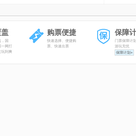
湖
物玛错
噶尔藏布
鲁朗国际旅游小镇
日土宗遗址
班公措景点区
革吉县露营地
西藏自治区阿里博物馆
公湖
覆盖
购票便捷
保障
盖，国
快速选择、便捷购
门票保障计
票一网打
票、快速出票
游玩无忧
次玩到爽
保障计划»