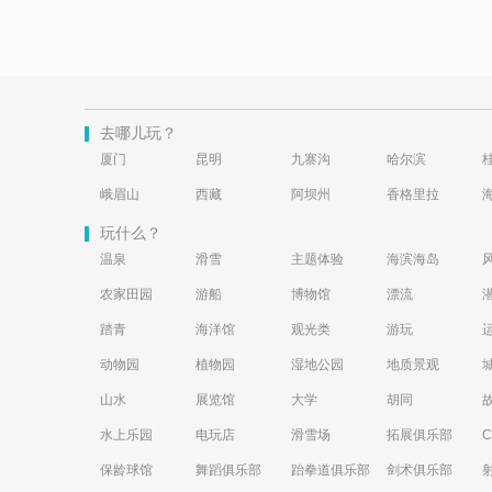
去哪儿玩？
厦门
昆明
九寨沟
哈尔滨
峨眉山
西藏
阿坝州
香格里拉
玩什么？
温泉
滑雪
主题体验
海滨海岛
农家田园
游船
博物馆
漂流
踏青
海洋馆
观光类
游玩
动物园
植物园
湿地公园
地质景观
山水
展览馆
大学
胡同
水上乐园
电玩店
滑雪场
拓展俱乐部
保龄球馆
舞蹈俱乐部
跆拳道俱乐部
剑术俱乐部