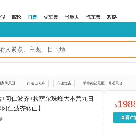
假
邮轮
门票
火车票
当地人
汽车票
攻略
国家风景区
南迦巴瓦峰
布达拉宫
羊卓雍错景区-1号观景台
南迦巴瓦峰观景台
阿里暗夜公园
色季拉山观景台
羊湖
站+冈仁波齐+拉萨尔珠峰大本营九日
198
日土岩画
卓玛拉山口
当惹雍措
芝热寺
¥
年冈仁波齐转山】
玛旁雍措
革吉县加吾拉康
措勤县阴阳山
万岁山
查看详
萨
布嘎寺
阿里塔尔钦国际旅游特色小城镇
达绕错
阿里群艺馆