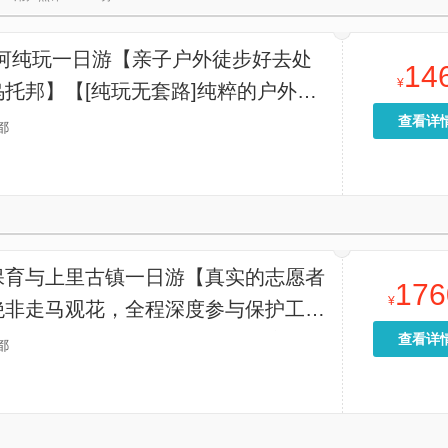
叭河纯玩一日游【亲子户外徒步好去处
14
¥
托邦】【[纯玩无套路]纯粹的户外玩
区自由行，拍照打卡都不受约束】
查看详
都
保育与上里古镇一日游【真实的志愿者
176
¥
绝非走马观花，全程深度参与保护工
方认证证书——**专属，令人难忘。
查看详
都
至的静谧保护区：安全、宁静、沉浸式
—系统学习野生动物保护知识。】