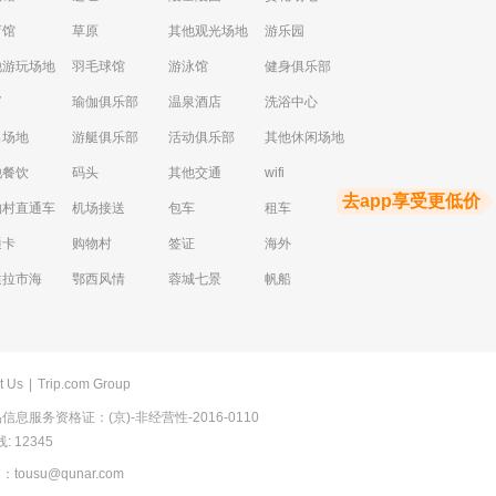
育馆
草原
其他观光场地
游乐园
他游玩场地
羽毛球馆
游泳馆
健身俱乐部
V
瑜伽俱乐部
温泉酒店
洗浴中心
出场地
游艇俱乐部
活动俱乐部
其他休闲场地
他餐饮
码头
其他交通
wifi
去app享受更低价
物村直通车
机场接送
包车
租车
通卡
购物村
签证
海外
逅拉市海
鄂西风情
蓉城七景
帆船
t Us
|
Trip.com Group
息服务资格证：(京)-非经营性-2016-0110
 12345
usu@qunar.com