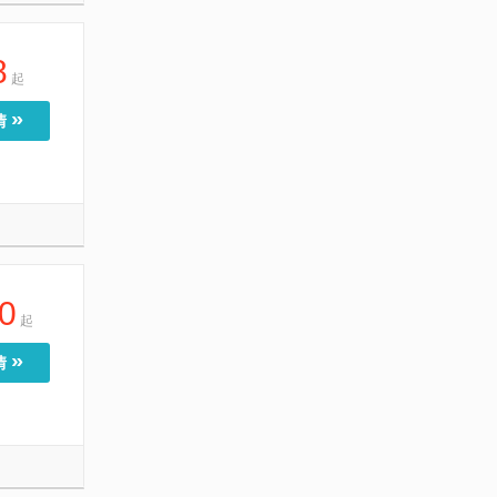
8
起
»
情
0
起
»
情