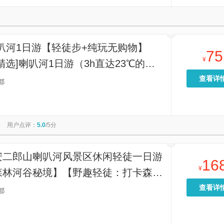
甘海子风景区
牛碾坪万亩观光茶园
理小路
雅家埂
纳山
场
米亚罗风景区
先秦古蜀道
叠溪松坪沟景区
巴黎圣母院
杜乐丽花园
亚历山大三世桥
叭河1日游【轻徒步+纯玩无购物】
75
¥
精选]喇叭河1日游（3h直达23℃的夏
都周边被低估的小众宝藏避暑地！）】
查看详
都
用户点评：
5.0
/5分
安二郎山喇叭河风景区休闲轻徒一日游
16
¥
森林河谷秘境】【野趣轻徒：打卡森林
谷，邂逅野生动物，纯休闲轻徒，非户
查看详
都
线~一路上美景相伴！】