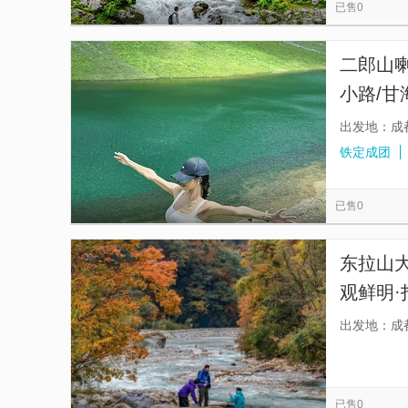
已售0
二郎山
小路/甘
花海-纯
出发地：成
铁定成团
已售0
东拉山
观鲜明·
关闭8
出发地：成
境！】
已售0