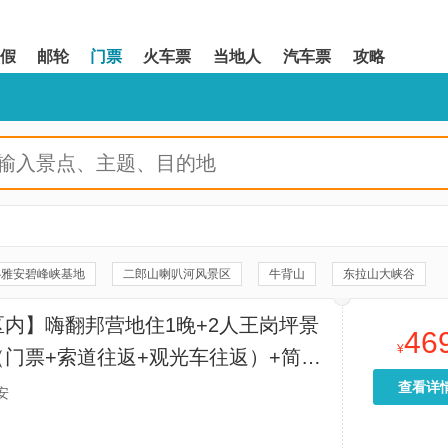
假
邮轮
门票
火车票
当地人
汽车票
攻略
心雅安碧峰峡基地
二郎山喇叭河风景区
牛背山
东拉山大峡谷
蒙顶山
凯旋门
香榭丽舍大街
雅安本地玩乐
区内】嗨翻邦营地住1晚+2人王岗坪景
46
卧龙中华大熊猫苑神树坪基地
达瓦更扎
¥
（门票+索道往返+观光车往返）+简单
龙苍沟叠翠溪景区
华尖山
《熊猫归来》大型旅游演艺
查看详
安
菲尔铁塔
泸定桥景区
云中牧场
神木垒