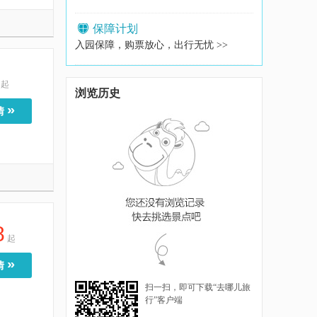
保障计划
入园保障，购票放心，出行无忧 >>
起
浏览历史
»
情
8
起
»
情
扫一扫，即可下载“去哪儿旅
行”客户端