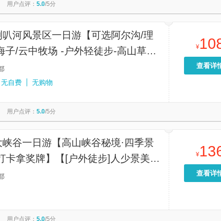
用户点评：
5.0
/5分
喇叭河风景区一日游【可选阿尔沟/理
10
¥
海子/云中牧场 -户外轻徒步-高山草甸
玩不进店】
查看详
都
无自费
无购物
用户点评：
5.0
/5分
大峡谷一日游【高山峡谷秘境·四季景
13
¥
打卡拿奖牌】【[户外徒步]人少景美·
年盛装归来·藏在川西的高山峡谷秘
查看详
都
用户点评：
5.0
/5分