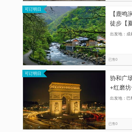
可订明日
【鹿鸣
徒步【
圣地】
出发地：成
已售0
可订明日
协和广
+红磨
接送，
出发地：巴
已售0