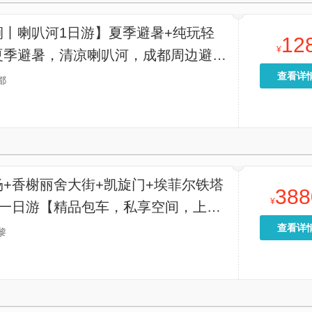
涧丨喇叭河1日游】夏季避暑+纯玩轻
12
¥
夏季避暑，清凉喇叭河，成都周边避暑
查看详
都
场+香榭丽舍大街+凯旋门+埃菲尔铁塔
388
¥
坊一日游【精品包车，私享空间，上门
轻松出行】
查看详
黎