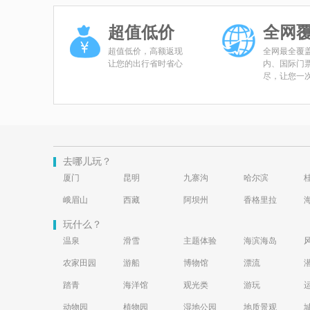
超值低价
全网
超值低价，高额返现
全网最全覆
让您的出行省时省心
内、国际门
尽，让您一
去哪儿玩？
厦门
昆明
九寨沟
哈尔滨
峨眉山
西藏
阿坝州
香格里拉
玩什么？
温泉
滑雪
主题体验
海滨海岛
农家田园
游船
博物馆
漂流
踏青
海洋馆
观光类
游玩
动物园
植物园
湿地公园
地质景观