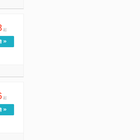
8
起
»
情
6
起
»
情