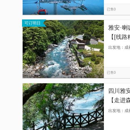
喇叭河自然保护区
雅安牛背山星辰营地
览
信
已售0
羌人谷
孟屯河谷风景区
汶川羌人谷滑雪
息
可订明日
九子屯-露营地
九鼎山
牛背山国际露营地
雅安·喇
蜂桶寨邓池沟景区
塞纳河
【[线路
天，成
出发地：成
已售0
四川雅
【走进
瀑布河
出发地：成
外找虐