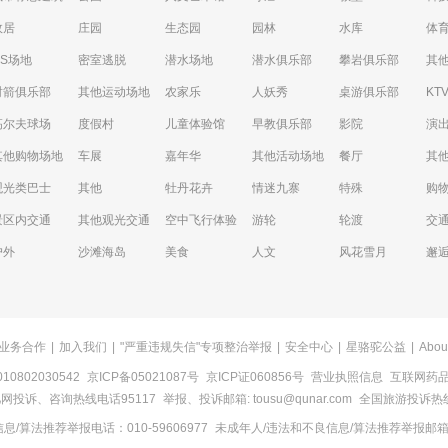
故居
庄园
生态园
园林
水库
体
CS场地
密室逃脱
潜水场地
潜水俱乐部
攀岩俱乐部
其
射箭俱乐部
其他运动场地
农家乐
人妖秀
桌游俱乐部
KT
高尔夫球场
度假村
儿童体验馆
早教俱乐部
影院
演
其他购物场地
车展
嘉年华
其他活动场地
餐厅
其
观光类巴士
其他
牡丹花卉
情迷九寨
特殊
购
景区内交通
其他观光交通
空中飞行体验
游轮
轮渡
交
户外
沙滩海岛
美食
人文
风花雪月
邂
业务合作
|
加入我们
|
"严重违规失信"专项整治举报
|
安全中心
|
星骆驼公益
|
Abou
0802030542
京ICP备05021087号
京ICP证060856号
营业执照信息
互联网药品信
网投诉、咨询热线电话95117
举报、投诉邮箱: tousu@qunar.com
全国旅游投诉热线:
/算法推荐举报电话：010-59606977
未成年人/违法和不良信息/算法推荐举报邮箱：to