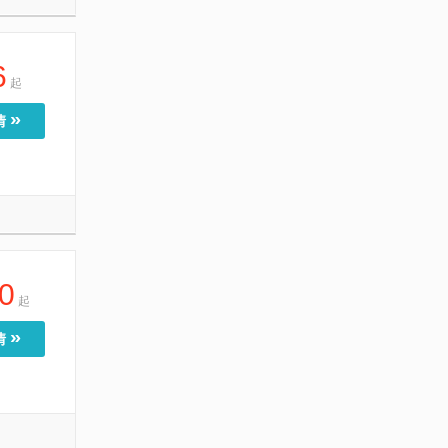
6
起
»
情
0
起
»
情