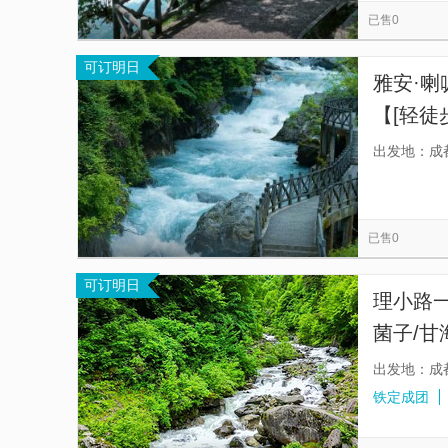
已售0
可订明日
雅安·喇
【[轻徒
生动物
出发地：成
已售0
可订明日
理小路一
菌子/甘
山|户外
出发地：成
铁定成团