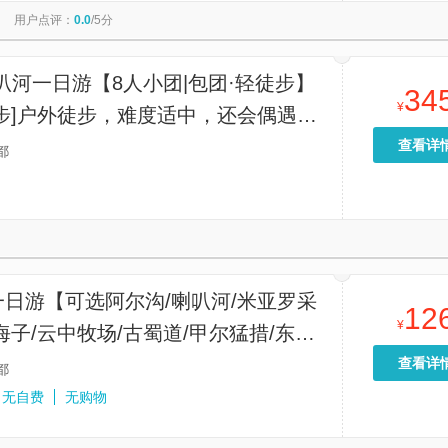
用户点评：
0.0
/5分
叭河一日游【8人小团|包团·轻徒步】
34
¥
步]户外徒步，难度适中，还会偶遇野
】
查看详
都
日游【可选阿尔沟/喇叭河/米亚罗采
12
¥
海子/云中牧场/古蜀道/甲尔猛措/东拉
轻徒步】
查看详
都
无自费
无购物