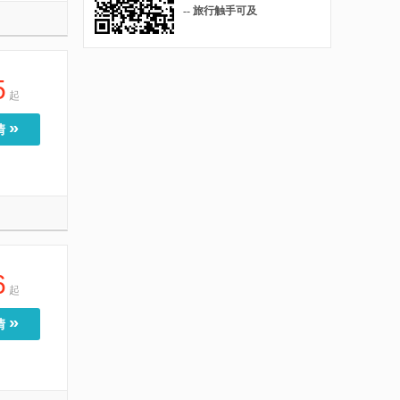
-- 旅行触手可及
5
起
»
情
6
起
»
情