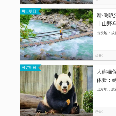
可订明日
新·喇
丨山野乌
法，景
出发地：成
已售0
可订明日
大熊猫
体验：
作。 官
出发地：成
人迹罕
体验—
已售0