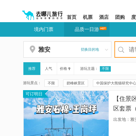
请
提
提
按
示:
示:
shift+enter
您
您
首页
机票
酒店
团购
度
进
已
已
入
进
离
境内门票
品质一日游
去
入
开
哪
网
网
网
站
站
智
导
导
雅安
切换目的地
能
航
航
导
区,
区
盲
本
语
区
推荐
人气
价格
游玩主题：
不限
音
域
引
含
游玩景点：
不限
碧峰峡景区
中国保护大熊猫研究中
导
有
模
6
可订明日
碧峰峡野生动物世界
古路村
协和广场
式
个
【住景
模
龙苍沟国家森林公园
上里古镇
野马海子
块,
区套票
按
都江堰中华大熊猫苑(原熊猫乐园)
卢浮宫
早餐
下
出发地：雅
Tab
甘孜州本地玩乐
红岩顶
阿尔沟
埃
键
浏