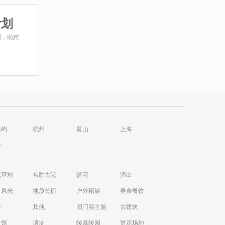
计划
划，助您
浪屿
杭州
黄山
上海
港
视基地
名胜古迹
赏花
演出
市风光
地质公园
户外拓展
美食餐饮
通
其他
旧门票主题
古建筑
技馆
遗址
陵墓陵园
赏花场地