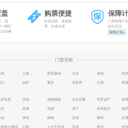
覆盖
购票便捷
保障
盖，国
快速选择、便捷购
门票保障计
票一网打
票、快速出票
游玩无忧
次玩到爽
保障计划»
门票导航
桂林
云南
西双版纳
北京
海南
鼓
海口
拉萨
重庆
张家界
大理
香
风景名胜
古镇
动植物园
文化宗教
世界遗产
影
潜水
采摘
乐园
亲子
休闲娱乐
城
运动
休闲
购物
活动
餐饮
交
城市标志建筑
公园
人文艺术馆
寺庙
教堂
科