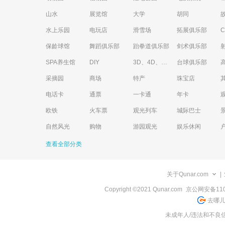
山水
展览馆
大学
胡同
水上乐园
电玩店
滑雪场
拓展俱乐部
保龄球馆
舞蹈俱乐部
跆拳道俱乐部
剑术俱乐部
SPA养生馆
DIY
3D、4D、5D艺术体验馆
台球俱乐部
采摘园
商场
特产
珠宝店
电话卡
通票
一卡通
年卡
欧铁
火车票
观光列车
城际巴士
自然风光
购物
游园观光
娱乐休闲
查看全部分类
关于Qunar.com
|
Copyright ©2021 Qunar.com
京公网安备1101
去哪儿
未成年人/违法和不良信息