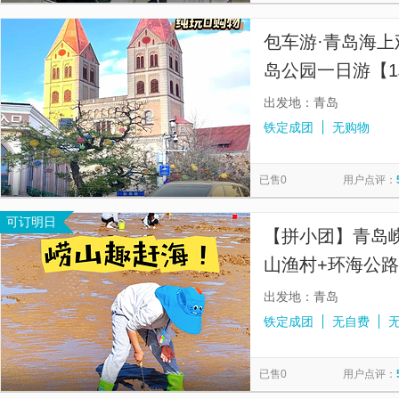
包车游·青岛海上
岛公园一日游【1
出发地：青岛
铁定成团
无购物
已售0
用户点评：
可订明日
【拼小团】青岛
山渔村+环海公路
体验】
出发地：青岛
铁定成团
无自费
已售0
用户点评：