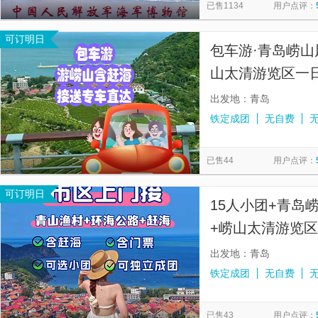
已售1134
用户点评：
可订明日
包车游·青岛崂山
山太清游览区一日
停·环海公路青山
出发地：青岛
铁定成团
无自费
已售44
用户点评：
可订明日
15人小团+青岛
+崂山太清游览区
路/可选小团/赶
出发地：青岛
铁定成团
无自费
已售43
用户点评：