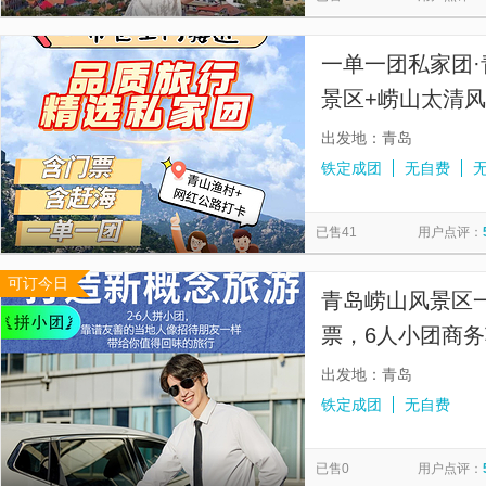
一单一团私家团·
景区+崂山太清风
赶海·环海公路·
出发地：青岛
铁定成团
无自费
已售41
用户点评：
可订今日
青岛崂山风景区
票，6人小团商务
玩，可选寻梦沧
出发地：青岛
铁定成团
无自费
已售0
用户点评：