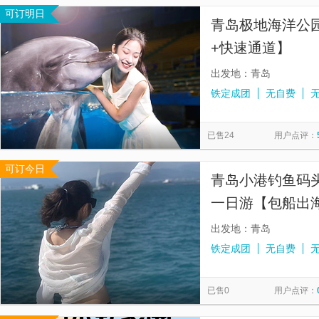
可订明日
青岛极地海洋公园
+快速通道】
出发地：青岛
铁定成团
无自费
已售24
用户点评：
可订今日
青岛小港钓鱼码
一日游【包船出海
出发地：青岛
铁定成团
无自费
已售0
用户点评：