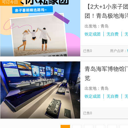
可订今日
【2大+1小亲子
团！青岛极地海洋
玩一日丨不拼人
出发地：青岛
铁定成团
无自费
已售0
用户点评：
青岛海军博物馆
览
出发地：青岛
铁定成团
无自费
已售0