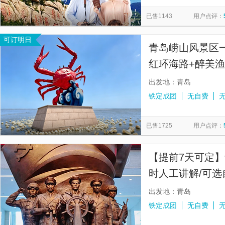
交泰殿
洪崖洞民俗风貌区
南澳岛
长江索道
览
信
已售1143
用户点评：
中和殿
华清宫景区-九龙湖
桂林千古情
午门
息
可订明日
《印象刘三姐》山水实景演出
南澳大桥
李子坝轻轨站
青岛崂山风景区一
红环海路+醉美
接）】
出发地：青岛
铁定成团
无自费
已售1725
用户点评：
【提前7天可定】
时人工讲解/可选
出发地：青岛
铁定成团
无自费