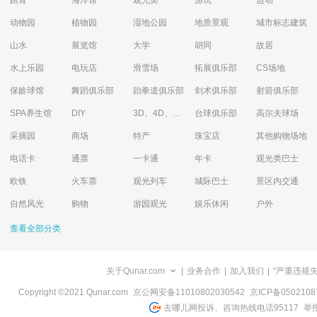
踏青
海洋馆
观光类
游玩
运动
动物园
植物园
湿地公园
地质景观
城市标志建筑
山水
展览馆
大学
胡同
故居
水上乐园
电玩店
滑雪场
拓展俱乐部
CS场地
保龄球馆
舞蹈俱乐部
跆拳道俱乐部
剑术俱乐部
射箭俱乐部
SPA养生馆
DIY
3D、4D、5D艺术体验馆
台球俱乐部
高尔夫球场
采摘园
商场
特产
珠宝店
其他购物场地
电话卡
通票
一卡通
年卡
观光类巴士
欧铁
火车票
观光列车
城际巴士
景区内交通
自然风光
购物
游园观光
娱乐休闲
户外
查看全部分类
关于Qunar.com
|
业务合作
|
加入我们
|
"严重违规
Copyright ©2021 Qunar.com
京公网安备11010802030542
京ICP备050210
去哪儿网投诉、咨询热线电话95117
举报