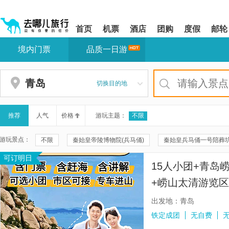
请
提
提
按
示:
示:
shift+enter
您
您
首页
机票
酒店
团购
度假
邮轮
进
已
已
入
进
离
境内门票
品质一日游
去
入
开
哪
网
网
网
站
站
智
导
导
青岛
切换目的地
能
航
航
导
区,
区
盲
本
语
区
推荐
人气
价格
游玩主题：
不限
音
域
引
含
游玩景点：
不限
秦始皇帝陵博物院(兵马俑)
秦始皇兵马俑一号陪葬
导
有
模
6
可订明日
秦兵马俑三号坑遗址
秦兵马俑二号坑遗址大厅
珠海大剧
式
个
15人小团+青岛
模
西安事变旧址五间厅
港珠澳大桥游
崂山风景区
景
块,
+崂山太清游览区
按
秦始皇帝陵博物院-丽山园
崂山仰口游览区
乾清宫
红公路/可选小团
下
出发地：青岛
Tab
青岛奥帆中心
十里画廊
青山渔村
八大关
崂
铁定成团
无自费
键
浏