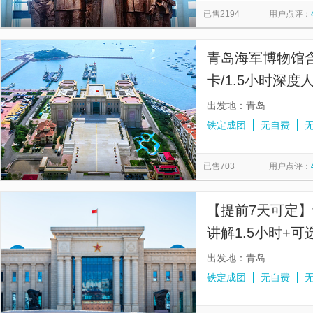
已售2194
用户点评：
青岛海军博物馆
卡/1.5小时深
出发地：青岛
铁定成团
无自费
已售703
用户点评：
【提前7天可定】
讲解1.5小时+
件入馆
出发地：青岛
铁定成团
无自费