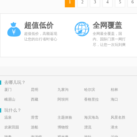
1
2
3
4
5
6
超值低价
全网覆盖
超值低价，高额返现
全网最全覆盖，国
让您的出行省时省心
内、国际门票一网打
尽，让您一次玩到爽
去哪儿玩？
厦门
昆明
九寨沟
哈尔滨
桂林
峨眉山
西藏
阿坝州
香格里拉
海口
玩什么？
温泉
滑雪
主题体验
海滨海岛
风景名胜
农家田园
游船
博物馆
漂流
潜水