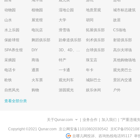
踏青
海洋馆
观光类
游玩
运动
动物园
植物园
湿地公园
地质景观
城市标志建筑
山水
展览馆
大学
胡同
故居
水上乐园
电玩店
滑雪场
拓展俱乐部
CS场地
保龄球馆
舞蹈俱乐部
跆拳道俱乐部
剑术俱乐部
射箭俱乐部
SPA养生馆
DIY
3D、4D、5D艺术体验馆
台球俱乐部
高尔夫球场
采摘园
商场
特产
珠宝店
其他购物场地
电话卡
通票
一卡通
年卡
观光类巴士
欧铁
火车票
观光列车
城际巴士
景区内交通
自然风光
购物
游园观光
娱乐休闲
户外
查看全部分类
关于Qunar.com
|
业务合作
|
加入我们
|
"严重违规
Copyright ©2021 Qunar.com
京公网安备11010802030542
京ICP备050210
去哪儿网投诉、咨询热线电话95117
举报