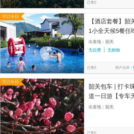
已售0
可订今日
【酒店套餐】韶
1小全天候5餐任
长泳道+泳池+彩
出发地：韶关
无自费
无购物
已售0
用户点评：
可订今日
韶关包车 | 打
道一日游【专车
源头与梅关古道
出发地：韶关
已售0