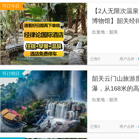
可订今日
【2人无限次温泉
博物馆】韶关经
出发地：韶关
已售0
用户点评：
可订明日
韶关云门山旅游
瀑，从168米的
出发地：韶关
已售0
用户点评：