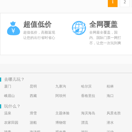
1
2
超值低价
全网覆盖
超值低价，高额返现
全网最全覆盖，国
让您的出行省时省心
内、国际门票一网打
尽，让您一次玩到爽
去哪儿玩？
厦门
昆明
九寨沟
哈尔滨
桂林
峨眉山
西藏
阿坝州
香格里拉
海口
玩什么？
温泉
滑雪
主题体验
海滨海岛
风景名胜
农家田园
游船
博物馆
漂流
潜水