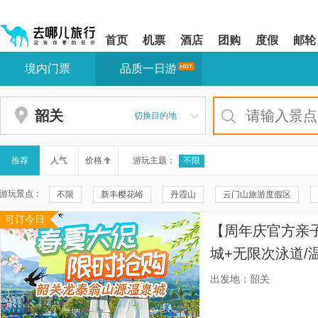
请
提
提
按
示:
示:
shift+enter
您
您
首页
机票
酒店
团购
度假
邮轮
进
已
已
入
进
离
境内门票
品质一日游
去
入
开
哪
网
网
网
站
站
智
导
导
韶关
切换目的地
能
航
航
导
区,
区
盲
本
语
区
推荐
人气
价格
游玩主题：
不限
音
域
引
含
游玩景点：
不限
新丰樱花峪
丹霞山
云门山旅游度假区
导
有
模
6
可订今日
新丰县天后宫
新丰县文化馆
东华禅寺
世界过山瑶
式
个
【周年庆官方亲
模
广东大峡谷
仙门奇峡
丽宫云瑶谷温泉
梅关古道
块,
城+无限次泳道/
按
新丰县文博中心
阳元石景区
帽子峰旅游景区
新丰
池+萌宠乐园+营
下
出发地：韶关
Tab
丹霞山旅游风景区-阴元石
阳元山
韶关嘉华半溪温泉
键
浏