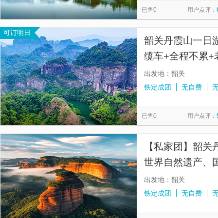
已售0
用户点评：
可订明日
韶关丹霞山一日
缆车+全程不累
游玩+韶关接送
出发地：韶关
铁定成团
无自费
已售0
用户点评：
【私家团】韶关
世界自然遗产、
园，韶关出发上
出发地：韶关
铁定成团
无自费