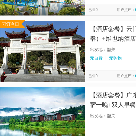
经律论文化旅游小镇
韶关龙泰翁山源温泉城
珠玑古巷-
览
信
已售0
用户点评：
茂名本地玩乐
广州本地玩乐
云浮本地玩乐
香港本
息
可订今日
清远本地玩乐
阳江本地玩乐
肇庆本地玩乐
佛山本
【酒店套餐】云
韶关本地玩乐
群）+维也纳酒
晚
出发地：韶关
无自费
无购物
已售0
用户点评：
【酒店套餐】广
宿一晚+双人早餐
出发地：韶关