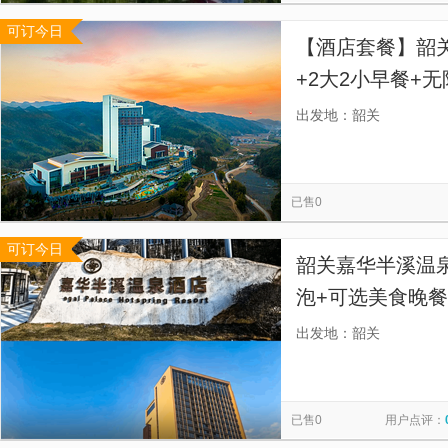
可订今日
【酒店套餐】韶
+2大2小早餐+
身房
出发地：韶关
已售0
可订今日
韶关嘉华半溪温
泡+可选美食晚餐
出发地：韶关
已售0
用户点评：