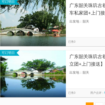
可订明日
广东韶关珠玑古
车私家团+上门接
务，包车出行，不
出发地：韶关
醒再出发！】
已售0
可订明日
广东韶关珠玑古
立团+上门接送】
立成团出行，本
出发地：韶关
服务】
已售0
用户点评：