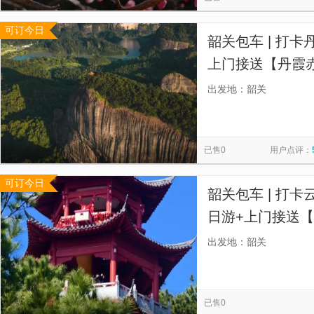
可订今日
韶关包车 | 打卡
上门接送【丹霞
坤。韶关站可接
出发地：韶关
已售0
用户点评：
可订今日
韶关包车 | 打
日游+上门接送
门山壮美风光与
出发地：韶关
已售0