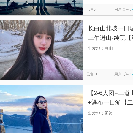
慕田峪长城
西安事变旧址五间厅
太平山顶
寒山寺
览
信
已售0
用户点评：
都江堰景区
贞丰文化街
南湖秋月
圆明园
漓
息
佛山市祖庙博物馆
金紫荆广场
天星小轮
福建土楼
长白山北坡一日游
上午进山-纯玩
出发地：白山
已售31
用户点评：
【2-6人团+二
+瀑布一日游【
式送达长白山北
出发地：延边