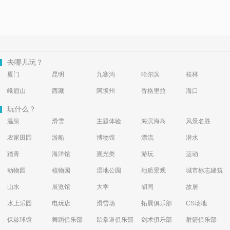
去哪儿玩？
厦门
昆明
九寨沟
哈尔滨
桂林
峨眉山
西藏
阿坝州
香格里拉
海口
玩什么？
温泉
滑雪
主题体验
海滨海岛
风景名胜
农家田园
游船
博物馆
漂流
潜水
踏青
海洋馆
观光类
游玩
运动
动物园
植物园
湿地公园
地质景观
城市标志建筑
山水
展览馆
大学
胡同
故居
水上乐园
电玩店
滑雪场
拓展俱乐部
CS场地
保龄球馆
舞蹈俱乐部
跆拳道俱乐部
剑术俱乐部
射箭俱乐部