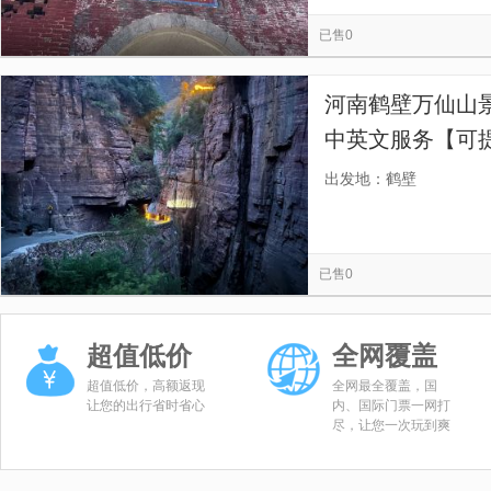
览
信
已售0
息
河南鹤壁万仙山
中英文服务【可
务-往返接送-可
出发地：鹤壁
已售0
超值低价
全网覆盖
超值低价，高额返现
全网最全覆盖，国
让您的出行省时省心
内、国际门票一网打
尽，让您一次玩到爽