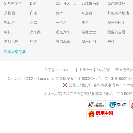
SPA养生馆
DIY
3D、4D、5D艺术体验馆
台球俱乐部
高尔夫球场
采摘园
商场
特产
珠宝店
其他购物场地
电话卡
通票
一卡通
年卡
观光类巴士
欧铁
火车票
观光列车
城际巴士
景区内交通
自然风光
购物
游园观光
娱乐休闲
户外
查看全部分类
关于Qunar.com
|
业务合作
|
加入我们
|
"严重违规
Copyright ©2021 Qunar.com
京公网安备11010802030542
京ICP备050210
去哪儿网投诉、咨询热线电话95117
举报
未成年人/违法和不良信息/算法推荐举报电话：010-59606