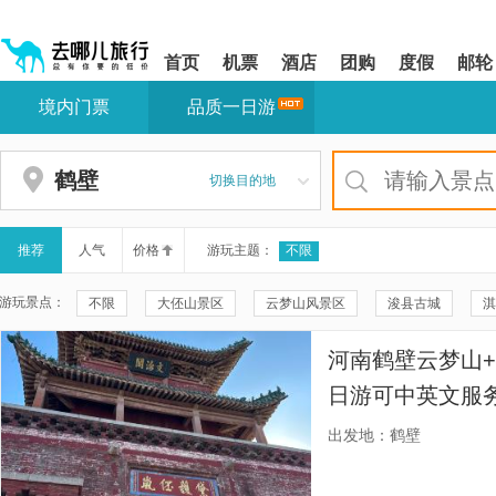
请
提
提
按
示:
示:
shift+enter
您
您
首页
机票
酒店
团购
度假
邮轮
进
已
已
入
进
离
境内门票
品质一日游
去
入
开
哪
网
网
网
站
站
智
导
导
鹤壁
切换目的地
能
航
航
导
区,
区
盲
本
语
区
推荐
人气
价格
游玩主题：
不限
音
域
引
含
游玩景点：
不限
大伾山景区
云梦山风景区
浚县古城
淇
导
有
模
6
古灵山
五岩山景区
黎阳城文化旅游区(浮丘山风景区)
式
个
河南鹤壁云梦山
模
碧霞宫-祖师殿
郭亮挂壁公路
黎阳仓遗迹
鹤壁窑
块,
日游可中英文服
按
文治阁
云梦山
龙岗欢乐世界
浚县清真寺
淇
游服务-往返接送
下
出发地：鹤壁
Tab
后屯村文化广场
世袭翰林府
键
浏