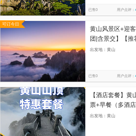
西九文化区
珊瑚岛
皇帝岛
秦始皇兵马俑二号陪葬
览
信
已售0
用户点评：
大良华盖路商业步行街
黄帝陵
秦始皇帝陵博物院-铜车
息
可订今日
香港杜莎夫人蜡像馆
北京知青旧居
漓江竹筏游
香
黄山风景区+迎客
遇龙河景区
佛山梁园
银子岩
团|含景交】【推
+景区交通车+酒
出发地：黄山
旅游咨询顾问。
已售0
用户点评：
【酒店套餐】黄
票+早餐（多酒店
险
出发地：黄山