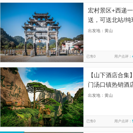
宏村景区+西递一
送，可送北站/纯
汽车站/火车站/
出发地：黄山
（可送高铁北站
已售0
用户点评：
【山下酒店合集
门汤口镇热销酒店
中心总站
出发地：黄山
已售0
用户点评：