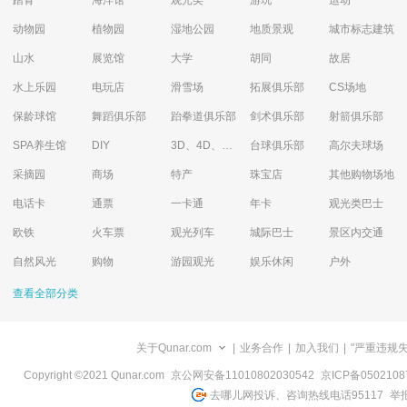
踏青
海洋馆
观光类
游玩
运动
动物园
植物园
湿地公园
地质景观
城市标志建筑
山水
展览馆
大学
胡同
故居
水上乐园
电玩店
滑雪场
拓展俱乐部
CS场地
保龄球馆
舞蹈俱乐部
跆拳道俱乐部
剑术俱乐部
射箭俱乐部
SPA养生馆
DIY
3D、4D、5D艺术体验馆
台球俱乐部
高尔夫球场
采摘园
商场
特产
珠宝店
其他购物场地
电话卡
通票
一卡通
年卡
观光类巴士
欧铁
火车票
观光列车
城际巴士
景区内交通
自然风光
购物
游园观光
娱乐休闲
户外
查看全部分类
关于Qunar.com
|
业务合作
|
加入我们
|
"严重违规
Copyright ©2021 Qunar.com
京公网安备11010802030542
京ICP备050210
去哪儿网投诉、咨询热线电话95117
举报