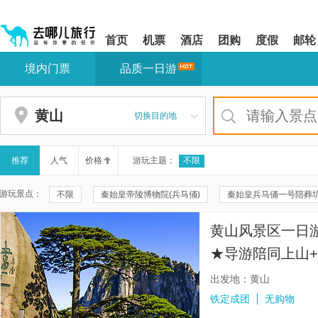
请
提
提
按
示:
示:
shift+enter
您
您
首页
机票
酒店
团购
度假
邮轮
进
已
已
入
进
离
境内门票
品质一日游
去
入
开
哪
网
网
网
站
站
智
导
导
黄山
切换目的地
能
航
航
导
区,
区
盲
本
语
区
推荐
人气
价格
游玩主题：
不限
音
域
引
含
游玩景点：
不限
秦始皇帝陵博物院(兵马俑)
秦始皇兵马俑一号陪葬
导
有
模
6
秦兵马俑三号坑遗址
《驼铃传奇》秀
华清宫
佛山
式
个
黄山风景区一日
模
啬色园黄大仙祠
秦兵马俑二号坑遗址大厅
太平山顶
块,
★导游陪同上山+
按
天星小轮
金紫荆广场
桂林漓江景区
九马画山
海大峡谷】
下
出发地：黄山
Tab
十里画廊
20元人民币背景观景台
尖沙咀钟楼
香港
铁定成团
无购物
键
浏