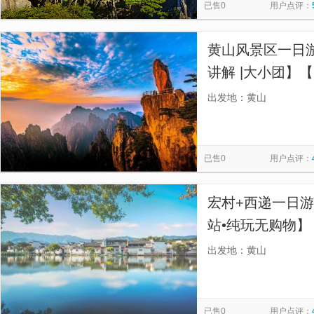
已售0
用户点评：
黄山风景区一日游
讲解 |大小团】
解，错峰少排队，
出发地：黄山
路，把时间留给
已售0
用户点评：
宏村+西递一日游
站•纯玩无购物】
站/火车站/各酒
出发地：黄山
已售0
用户点评：