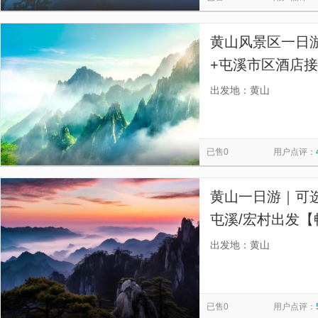
黄山风景区一日
+屯溪市区酒店
无强制自费，用
出发地：黄山
品质保障，纯净
已售0
用户点评：
黄山一日游｜可选免
屯溪/宏村出发
点，不走回头路
出发地：黄山
已售0
用户点评：