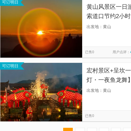
可订明日
黄山风景区一日游
索道口节约2小时
一次就好， 错峰
出发地：黄山
购物、高品质服
已售0
用户点评：
可订明日
宏村景区+呈坎
灯・一夜鱼龙舞
酒店/汽车站/火
出发地：黄山
往返，一价包含
已售0