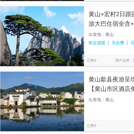
黄山+宏村2日
游大巴住宿全含
出发地：黄山
铁定成团
无自费
已售0
用户点评：
黄山歙县夜游呈
【黄山市区酒店
玩团，出行无忧
出发地：黄山
已售0