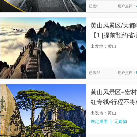
已售0
用户点评：
黄山风景区/天
【1.[提前预约
约，提前两天预
出发地：黄山
已售28
用户点评：
黄山风景区+宏
红专线•行程不将
游全程陪同•纯玩
出发地：黄山
铁定成团
无购物