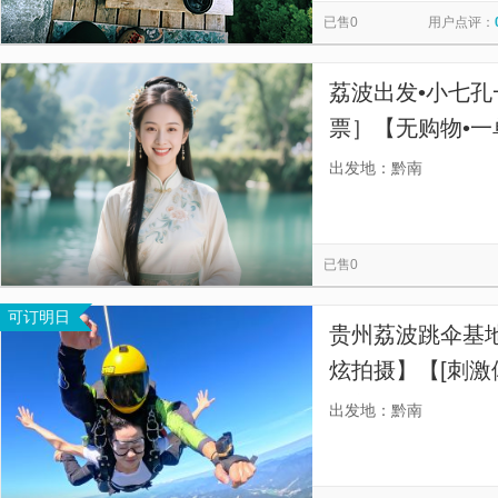
已售0
用户点评：
荔波出发•小七孔
票］【无购物•一
出发地：黔南
已售0
可订明日
贵州荔波跳伞基
炫拍摄】【[刺激
撼美景；】
出发地：黔南