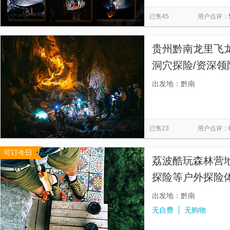
龙里油画大草原
贵州龙里白玉洞
龙里水乡
平塘天
览
信
已售45
用户点评：
西江千户苗寨景区-观景台
黄果树水帘洞
甲秀楼
息
掌布景区
红云金顶
黔灵山公园
独山天洞景区
贵州黔南龙里飞
梵净山景区-蘑菇石
红水河
《多彩贵州风》演出
洞穴探险/资深
出发地：黔南
已售23
用户点评：
可订今日
荔波酷玩森林营地
探险等户外探险
出发地：黔南
无自费
无购物