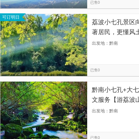
已售0
可订明日
荔波小七孔景区
著居民，更懂风
出发地：黔南
已售0
黔南小七孔+大
文服务【游荔波
中国天眼，一日
出发地：黔南
已售0