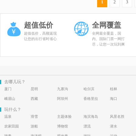
1
2
3
超值低价
全网覆盖
超值低价，高额返现
全网最全覆盖，国
让您的出行省时省心
内、国际门票一网打
尽，让您一次玩到爽
去哪儿玩？
厦门
昆明
九寨沟
哈尔滨
桂林
峨眉山
西藏
阿坝州
香格里拉
海口
玩什么？
温泉
滑雪
主题体验
海滨海岛
风景名胜
农家田园
游船
博物馆
漂流
潜水