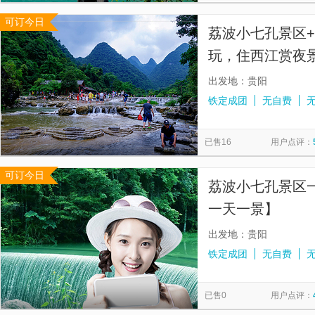
可订今日
荔波小七孔景区
玩，住西江赏夜
出发地：贵阳
铁定成团
无自费
已售16
用户点评：
可订今日
荔波小七孔景区
一天一景】
出发地：贵阳
铁定成团
无自费
已售0
用户点评：