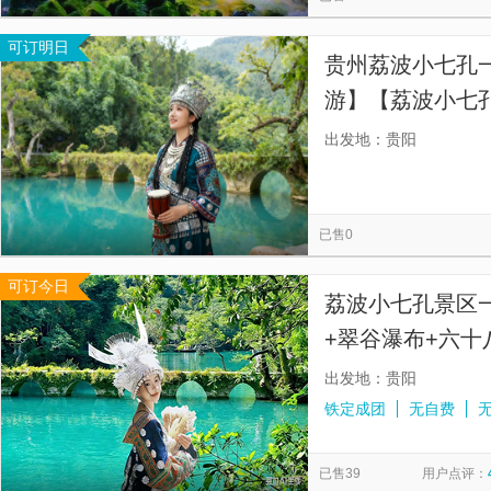
可订明日
贵州荔波小七孔
游】【荔波小七
依族苗族自治州
出发地：贵阳
区，也是国家 5A
已售0
可订今日
荔波小七孔景区
+翠谷瀑布+六十
不进店 多套餐可
出发地：贵阳
铁定成团
无自费
已售39
用户点评：