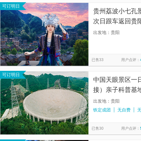
可订明日
贵州荔波小七孔景
次日跟车返回贵阳
+不进任何购物店
出发地：贵阳
已售33
用户点评：
可订明日
中国天眼景区一
接）亲子科普基
出发地：贵阳
铁定成团
无自费
已售30
用户点评：