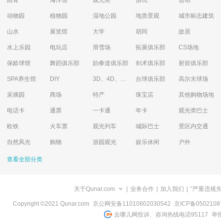
踏青
海洋馆
观光类
游玩
运动
动物园
植物园
湿地公园
地质景观
城市标志建筑
山水
展览馆
大学
胡同
故居
水上乐园
电玩店
滑雪场
拓展俱乐部
CS场地
保龄球馆
舞蹈俱乐部
跆拳道俱乐部
剑术俱乐部
射箭俱乐部
SPA养生馆
DIY
3D、4D、5D艺术体验馆
台球俱乐部
高尔夫球场
采摘园
商场
特产
珠宝店
其他购物场地
电话卡
通票
一卡通
年卡
观光类巴士
欧铁
火车票
观光列车
城际巴士
景区内交通
自然风光
购物
游园观光
娱乐休闲
户外
查看全部分类
关于Qunar.com
|
业务合作
|
加入我们
|
"严重违规
Copyright ©2021 Qunar.com
京公网安备11010802030542
京ICP备050210
去哪儿网投诉、咨询热线电话95117
举报