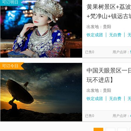
可订明日
黄果树景区+荔
+梵净山+镇远古
景河景+头等舱2
出发地：贵阳
铁定成团
无自费
已售0
用户点评：
可订今日
中国天眼景区一日
玩不进店】
出发地：贵阳
铁定成团
无自费
已售0
用户点评：