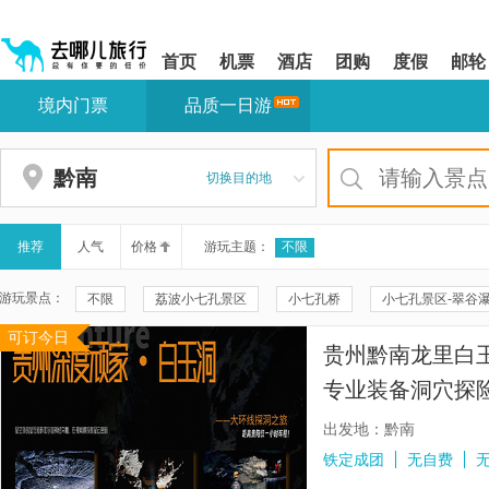
请
提
提
按
示:
示:
shift+enter
您
您
首页
机票
酒店
团购
度假
邮轮
进
已
已
入
进
离
境内门票
品质一日游
去
入
开
哪
网
网
网
站
站
智
导
导
黔南
切换目的地
能
航
航
导
区,
区
盲
本
语
区
推荐
人气
价格
游玩主题：
不限
音
域
引
含
游玩景点：
不限
荔波小七孔景区
小七孔桥
小七孔景区-翠谷
导
有
模
6
可订今日
小七孔景区-拉雅瀑布
西江千户苗寨
鸳鸯湖
六十
式
个
贵州黔南龙里白玉
模
荔波酷玩森林
天星桥
陡坡塘瀑布
中国天眼平塘天
块,
专业装备洞穴探
按
镇远古城
荔波大七孔景区
梵净山
平塘大射电望远
战】
下
出发地：黔南
Tab
大小井风景名胜区
青岩古镇
荔波茂兰自然保护区
铁定成团
无自费
键
浏