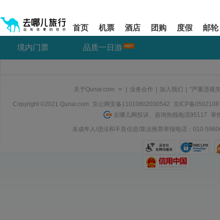
请
提
提
按
示:
示:
shift+enter
您
您
首页
机票
酒店
团购
度假
邮轮
进
已
已
入
进
离
境内门票
品质一日游
去
入
开
哪
网
网
网
站
站
智
导
导
能
航
航
关于Qunar.com
|
业务合作
|
加入我们
|
"严重违规
导
区,
区
盲
本
Copyright ©2021 Qunar.com
京公网安备11010802030542
京ICP备050210
语
区
去哪儿网投诉、咨询热线电话95117
举报
音
域
引
含
未成年人/违法和不良信息/算法推荐举报电话：010-59606
导
有
模
6
式
个
模
块,
按
下
Tab
键
浏