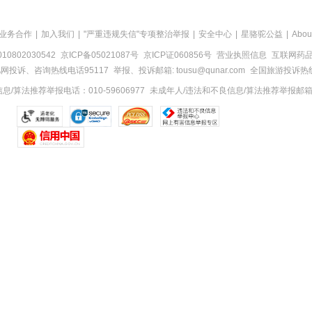
业务合作
|
加入我们
|
"严重违规失信"专项整治举报
|
安全中心
|
星骆驼公益
|
Abou
0802030542
京ICP备05021087号
京ICP证060856号
营业执照信息
互联网药品信
网投诉、咨询热线电话95117
举报、投诉邮箱: tousu@qunar.com
全国旅游投诉热线:
/算法推荐举报电话：010-59606977
未成年人/违法和不良信息/算法推荐举报邮箱：to