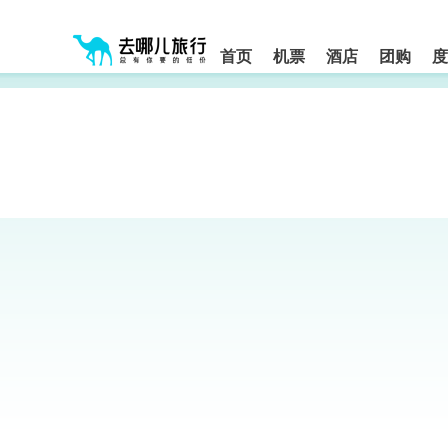
请
提
提
按
示:
示:
shift+enter
您
您
进
首页
机票
酒店
团购
度
入
已
已
去
进
离
哪
入
开
网
网
网
智
能
站
站
导
导
导
盲
航
航
语
音
区,
区
引
本
导
区
模
域
式
含
有
6
个
模
块,
按
下
Tab
键
浏