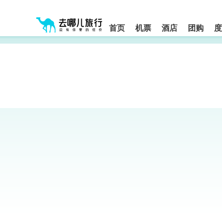
请
提
提
按
示:
示:
shift+enter
您
您
进
首页
机票
酒店
团购
度
入
已
已
去
进
离
哪
入
开
网
网
网
智
能
站
站
导
导
导
盲
航
航
语
音
区,
区
引
本
导
区
模
域
式
含
有
6
个
模
块,
按
下
Tab
键
浏