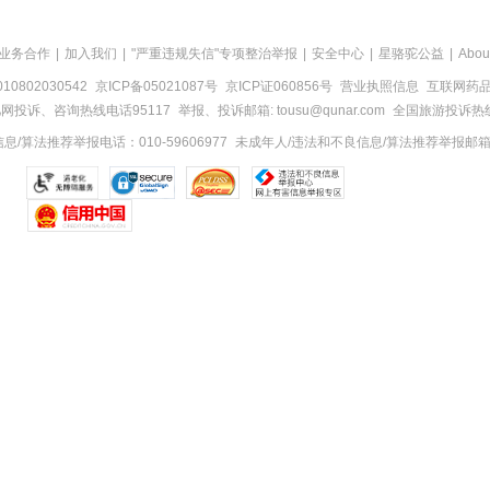
业务合作
|
加入我们
|
"严重违规失信"专项整治举报
|
安全中心
|
星骆驼公益
|
Abou
0802030542
京ICP备05021087号
京ICP证060856号
营业执照信息
互联网药品信
网投诉、咨询热线电话95117
举报、投诉邮箱: tousu@qunar.com
全国旅游投诉热线:
/算法推荐举报电话：010-59606977
未成年人/违法和不良信息/算法推荐举报邮箱：to