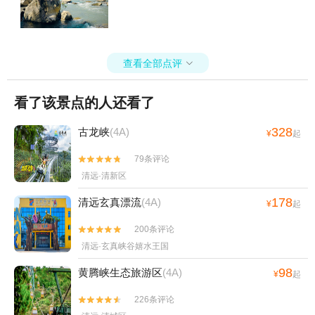
查看全部点评

看了该景点的人还看了
328
古龙峡
(4A)
¥
起
79条评论


清远·清新区
178
清远玄真漂流
(4A)
¥
起
200条评论


清远·玄真峡谷嬉水王国
98
黄腾峡生态旅游区
(4A)
¥
起
226条评论

