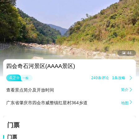


44
四会奇石河景区(AAAA景区)
4.2
249条评论
1条攻略

分
一般
查看景点简介及开放时间
简介


广东省肇庆市四会市威整镇红星村364乡道
地图
门票
门票