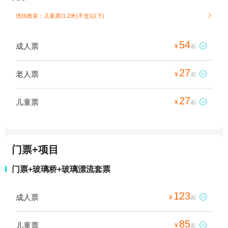
优待政策：儿童票(1.2米(不含)以下)

54
成人票

¥
起
27
老人票

¥
起
27
儿童票

¥
起
门票+项目
门票+玻璃桥+玻璃漂流套票
123
成人票

¥
起
85
儿童票

¥
起