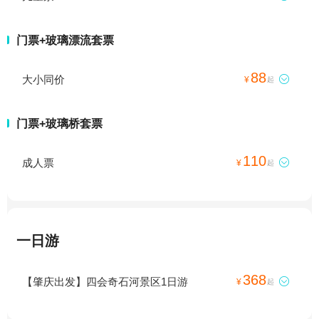
门票+玻璃漂流套票
88
大小同价

¥
起
门票+玻璃桥套票
110
成人票

¥
起
一日游
368
【肇庆出发】四会奇石河景区1日游

¥
起