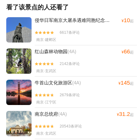
看了该景点的人还看了
10
侵华日军南京大屠杀遇难同胞纪念馆
(4A)
¥
起
6617条评论


南京·建邺区
66
红山森林动物园
(4A)
¥
起
2142条评论


南京·玄武区
145
牛首山文化旅游区
(4A)
¥
起
2679条评论


南京·江宁区
31.2
南京总统府
(4A)
¥
起
20543条评论


南京·玄武区