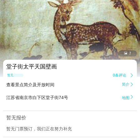


7
堂子街太平天国壁画
0条评论

暂无点评
查看景点简介及开放时间
简介


江苏省南京市白下区堂子街74号
地图
暂无报价
暂无门票预订，我们正在努力补充