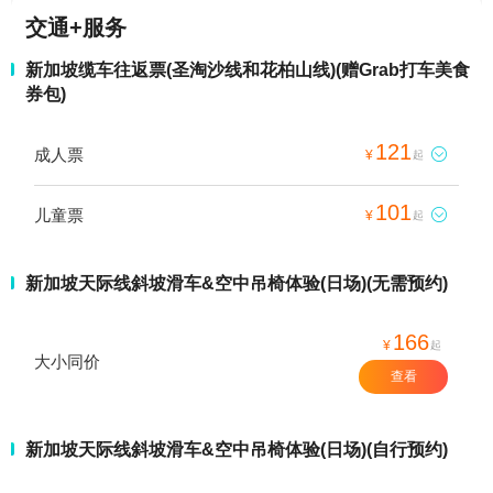
交通+服务
新加坡缆车往返票(圣淘沙线和花柏山线)(赠Grab打车美食
券包)
121
成人票

¥
起
101
儿童票

¥
起
新加坡天际线斜坡滑车&空中吊椅体验(日场)(无需预约)
166
¥
起
大小同价
查看
新加坡天际线斜坡滑车&空中吊椅体验(日场)(自行预约)