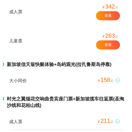
342
¥
起
成人票
查看
263
¥
起
儿童票
查看
新加坡信天翁快艇体验+岛屿观光(拉扎鲁斯岛停靠)
158
大小同价

¥
起
时光之翼烟花交响曲贵宾座门票+新加坡缆车往返票(圣淘
沙线和花柏山线)
211
成人票

¥
起