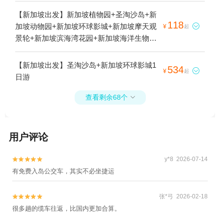
幻剧院（三合一）+圣淘沙名胜世界+新加坡
【新加坡出发】新加坡植物园+圣淘沙岛+新
唐人街+圣淘沙冲浪区+圣淘沙海滩+新加坡
118
加坡动物园+新加坡环球影城+新加坡摩天观

¥
起
酷卡+圣淘沙飞龙探险乐园+新加坡樟宜机场
景轮+新加坡滨海湾花园+新加坡海洋生物园
+新加坡本地玩乐+新加坡外岛本地玩乐+新
+新加坡国家博物馆+新加坡缆车+新加坡唐
加坡小巨人+新加坡河+新加坡圣淘沙1日游
人街+圣淘沙冲浪区+新加坡国立大学+圣淘
【新加坡出发】圣淘沙岛+新加坡环球影城1
534

¥
起
沙海滩+新加坡樟宜机场+新加坡本地玩乐
日游
+新加坡国家美术馆+圣淘沙天空喜立
SkyHelix+新加坡空中缆车+新加坡圣淘沙+圣
查看剩余68个

淘沙百乐玩1日游
用户评论
y*8 2026-07-14


有免费入岛公交车，其实不必坐捷运
张*弓 2026-02-18


很多趟的缆车往返，比国内更加合算。