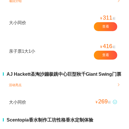
项目介绍

311
¥
起
大小同价
查看
416
¥
起
亲子票1大1小
查看
AJ Hackett圣淘沙蹦极跳中心巨型秋千Giant Swing门票
活动亮点

269
大小同价

¥
起
Scentopia香水制作工坊性格香水定制体验