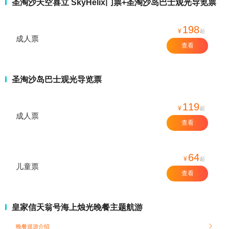
圣淘沙天空喜立 SkyHelix门票+圣淘沙岛巴士观光导览票
198
¥
起
成人票
查看
圣淘沙岛巴士观光导览票
119
¥
起
成人票
查看
64
¥
起
儿童票
查看
皇家信天翁号海上烛光晚餐主题航游
晚餐巡游介绍
