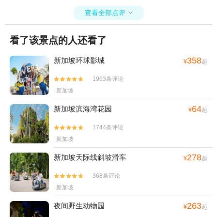
查看全部点评

看了该景点的人还看了
358
新加坡环球影城
¥
起
1963条评论


新加坡
64
新加坡滨海湾花园
¥
起
1744条评论


新加坡
278
新加坡天际线斜坡滑车
¥
起
368条评论


新加坡
263
夜间野生动物园
¥
起