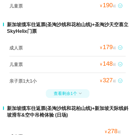
190
儿童票

¥
起
新加坡缆车往返票(圣淘沙线和花柏山线)+圣淘沙天空喜立
SkyHelix门票
179
成人票

¥
起
148
儿童票

¥
起
327
亲子票1大1小

¥
起
查看剩余1个

新加坡缆车往返票(圣淘沙线和花柏山线)+新加坡天际线斜
坡滑车&空中吊椅体验 (日场)
278
¥
起