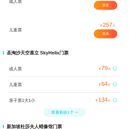
成人票
查看
257
¥
起
儿童票
查看
圣淘沙天空喜立 SkyHelix门票
79
成人票

¥
起
64
儿童票

¥
起
134
亲子票1大1小

¥
起
查看剩余1个

新加坡杜莎夫人蜡像馆门票