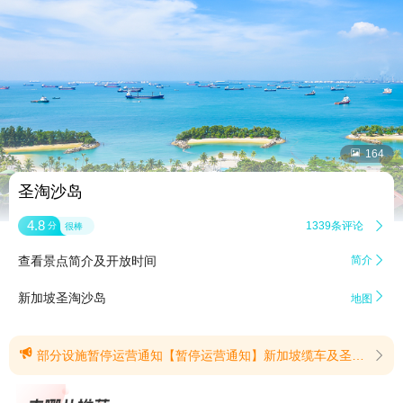


164
圣淘沙岛
4.8
1339条评论

分
很棒
查看景点简介及开放时间
简介


新加坡圣淘沙岛
地图

部分设施暂停运营通知【暂停运营通知】新加坡缆车及圣淘沙天空喜力Skyhelix将在以下时段暂停运营：新加坡缆车花柏山线：2026年9月2日至9日维护，9月10日重新开放；圣淘沙线：2026年9月11日至18日维护，9月19日重新开放SkyHelix Sentosa2026年8月24日至25日维护，8月26日重新开放；花柏山线暂停运营期间的特别安排建议旅客搭乘位于VivoCity三楼的圣淘沙捷运（Sentosa Express），或经由圣淘沙跨海步道（Sentosa Boardwalk）进出圣淘沙花柏山线暂停运营期间，SkyHelix Sentosa每日营业时间为上午10:00至晚上7:00，最后登乘时间为傍晚6:45在此期间，每日上午9点至晚上9点15分，将提供免费环线穿梭巴士服务Annual Attractions Maintenance Notice - Mount Faber Leisure对于此次维护造成的不便，我们深表歉意，感谢您的理解与配合！(提示有效期2026/8/4至2026/9/19)
