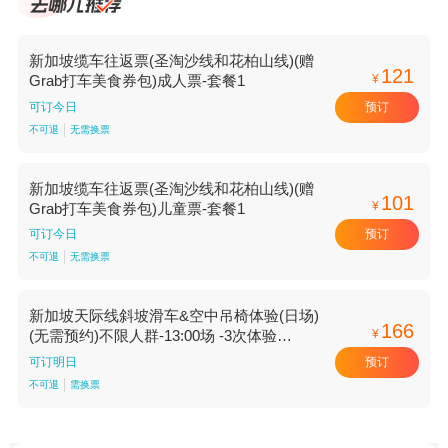
新加坡缆车往返票(圣淘沙线和花柏山线)(赠
121
¥
Grab打车美食券包)成人票-套餐1
预订
可订今日
不可退
无需换票
新加坡缆车往返票(圣淘沙线和花柏山线)(赠
101
¥
Grab打车美食券包)儿童票-套餐1
预订
可订今日
不可退
无需换票
新加坡天际线斜坡滑车&空中吊椅体验(日场)
166
¥
(无需预约)不限人群-13:00场 -3次体验
【13:00场 3次体验】
预订
可订明日
不可退
需换票