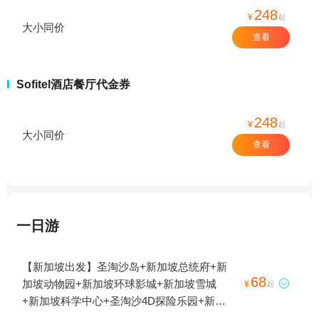
248
¥
起
大小同价
查看
Sofitel酒店餐厅代金券
248
¥
起
大小同价
查看
一日游
【新加坡出发】圣淘沙岛+新加坡总统府+新
68
加坡动物园+新加坡环球影城+新加坡雪城

¥
起
+新加坡科学中心+圣淘沙4D探险乐园+新加
坡缆车+新加坡DFS环球免税店+圣淘沙4D魔