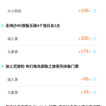
106
大小同价

¥
起
圣淘沙4D探险乐园4个项目各1次
200
成人票

¥
起
174
儿童票

¥
起
迪士尼游轮·奇幻海岛探险之旅夜间体验门票
48
成人票

¥
起
43
儿童票

¥
起