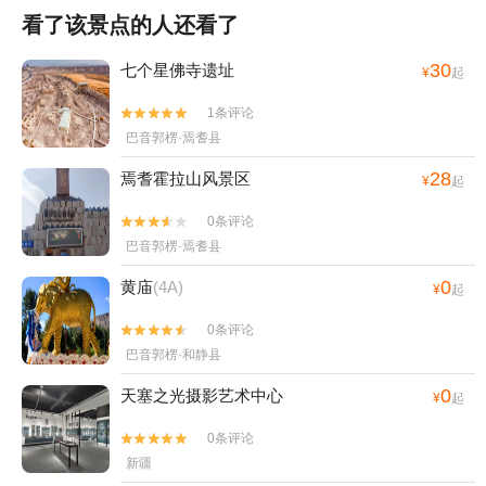
看了该景点的人还看了
30
七个星佛寺遗址
¥
起
1条评论


巴音郭楞·焉耆县
28
焉耆霍拉山风景区
¥
起
0条评论


巴音郭楞·焉耆县
0
黄庙
(4A)
¥
起
0条评论


巴音郭楞·和静县
0
天塞之光摄影艺术中心
¥
起
0条评论


新疆