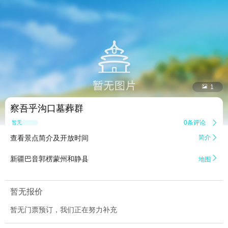


1
察吾乎沟口墓葬群
0条评论

暂无点评
查看景点简介及开放时间
简介


新疆巴音郭楞蒙州和静县
地图
暂无报价
暂无门票预订，我们正在努力补充