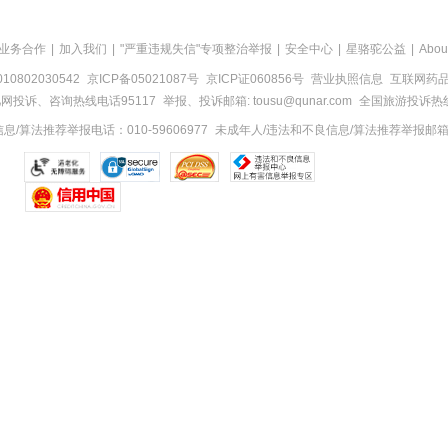
业务合作
|
加入我们
|
"严重违规失信"专项整治举报
|
安全中心
|
星骆驼公益
|
Abou
0802030542
京ICP备05021087号
京ICP证060856号
营业执照信息
互联网药品信
网投诉、咨询热线电话95117
举报、投诉邮箱: tousu@qunar.com
全国旅游投诉热线:
/算法推荐举报电话：010-59606977
未成年人/违法和不良信息/算法推荐举报邮箱：to