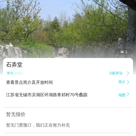


1
石弄堂
0条评论

暂无点评
查看景点简介及开放时间
简介


江苏省无锡市滨湖区环湖路青祁村70号蠡园
地图
暂无报价
暂无门票预订，我们正在努力补充