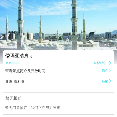


1
倭玛亚清真寺
0条评论

暂无点评
查看景点简介及开放时间
简介


亚洲-叙利亚
地图
暂无报价
暂无门票预订，我们正在努力补充