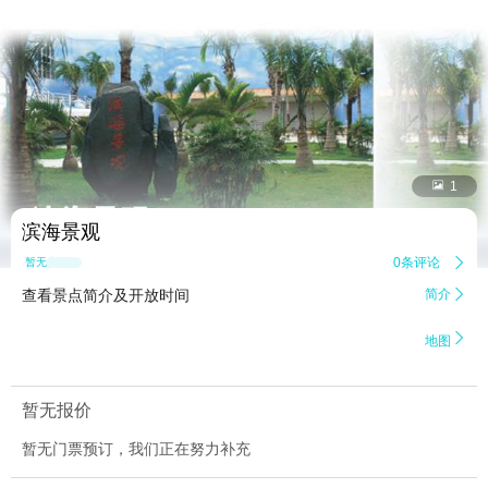


1
滨海景观
0条评论

暂无点评
查看景点简介及开放时间
简介


地图
暂无报价
暂无门票预订，我们正在努力补充