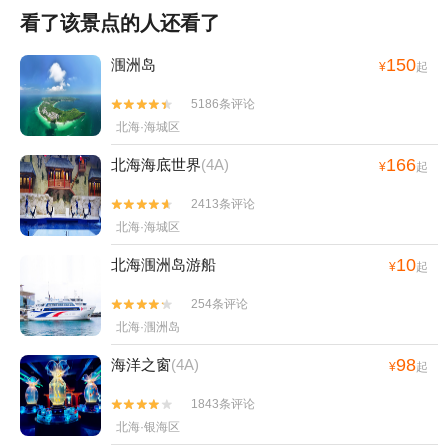
看了该景点的人还看了
150
涠洲岛
¥
起
5186条评论


北海·海城区
166
北海海底世界
(4A)
¥
起
2413条评论


北海·海城区
10
北海涠洲岛游船
¥
起
254条评论


北海·涠洲岛
98
海洋之窗
(4A)
¥
起
1843条评论


北海·银海区