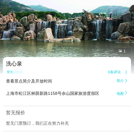


1
洗心泉
0条评论

暂无点评
查看景点简介及开放时间
简介


上海市松江区林荫新路1158号佘山国家旅游度假区
地图
暂无报价
暂无门票预订，我们正在努力补充